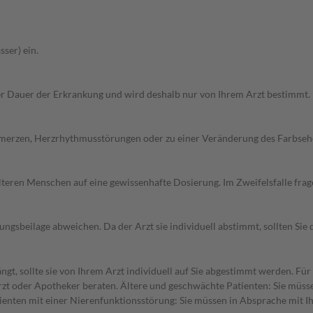
ser) ein.
r Dauer der Erkrankung und wird deshalb nur von Ihrem Arzt bestimmt.
hmerzen, Herzrhythmusstörungen oder zu einer Veränderung des Farbseh
d älteren Menschen auf eine gewissenhafte Dosierung. Im Zweifelsfalle f
gsbeilage abweichen. Da der Arzt sie individuell abstimmt, sollten Si
gt, sollte sie von Ihrem Arzt individuell auf Sie abgestimmt werden. F
rzt oder Apotheker beraten. Ältere und geschwächte Patienten: Sie müssen
enten mit einer Nierenfunktionsstörung: Sie müssen in Absprache mit Ihr