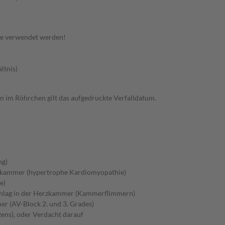
te verwendet werden!
ltnis)
ten im Röhrchen gilt das aufgedruckte Verfalldatum.
ng)
zkammer (hypertrophe Kardiomyopathie)
e)
chlag in der Herzkammer (Kammerflimmern)
r (AV-Block 2. und 3. Grades)
ens), oder Verdacht darauf