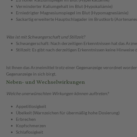
Verminderter Kaliumgehalt im Blut (Hypokaliämie)
Erniedrigter Magnesiumspiegel im Blut (Hypomagnesiämie)
Sackartig erweiterte Hauptschlagader im Brustkorb (Aortenane
Was ist mit Schwangerschaft und Stillzeit?
Schwangerschaft: Nach derzeitigen Erkenntnissen hat das Arzne
Stillzeit: Es gibt nach derzeitigen Erkenntnissen keine Hinweise
Ist Ihnen das Arzneimittel trotz einer Gegenanzeige verordnet worden
Gegenanzeige in sich birgt.
Neben- und Wechselwirkungen
Welche unerwünschten Wirkungen können auftreten?
Appetitlosigkeit
Übelkeit (Warnzeichen für übermäßig hohe Dosierung)
Erbrechen
Kopfschmerzen
Schlaflosigkeit