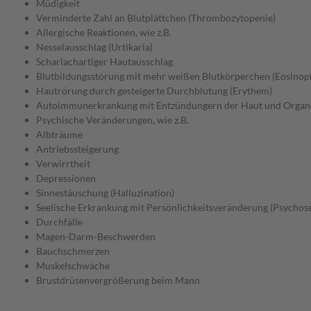
Müdigkeit
Verminderte Zahl an Blutplättchen (Thrombozytopenie)
Allergische Reaktionen, wie z.B.
Nesselausschlag (Urtikaria)
Scharlachartiger Hautausschlag
Blutbildungsstörung mit mehr weißen Blutkörperchen (Eosinoph
Hautrörung durch gesteigerte Durchblutung (Erythem)
Autoimmunerkrankung mit Entzündungern der Haut und Organe
Psychische Veränderungen, wie z.B.
Albträume
Antriebssteigerung
Verwirrtheit
Depressionen
Sinnestäuschung (Halluzination)
Seelische Erkrankung mit Persönlichkeitsveränderung (Psychos
Durchfälle
Magen-Darm-Beschwerden
Bauchschmerzen
Muskelschwäche
Brustdrüsenvergrößerung beim Mann