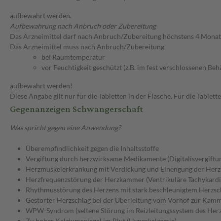
aufbewahrt werden.
Aufbewahrung nach Anbruch oder Zubereitung
Das Arzneimittel darf nach Anbruch/Zubereitung höchstens 4 Mona
Das Arzneimittel muss nach Anbruch/Zubereitung
bei Raumtemperatur
vor Feuchtigkeit geschützt (z.B. im fest verschlossenen Behä
aufbewahrt werden!
Diese Angabe gilt nur für die Tabletten in der Flasche. Für die Tablet
Gegenanzeigen Schwangerschaft
Was spricht gegen eine Anwendung?
Überempfindlichkeit gegen die Inhaltsstoffe
Vergiftung durch herzwirksame Medikamente (Digitalisvergiftu
Herzmuskelerkrankung mit Verdickung und Einengung der Her
Herzfrequenzstörung der Herzkammer (Ventrikuläre Tachykardi
Rhythmusstörung des Herzens mit stark beschleunigtem Herzs
Gestörter Herzschlag bei der Überleitung vom Vorhof zur Kamme
WPW-Syndrom (seltene Störung im Reizleitungssystem des Herz
Zu hoher Kalziumspiegel im Blut (Hyperkalzämie)