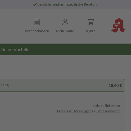
persönliche
pharmazeutische Beratung
Rezept einlösen
Mein Konto
0,00 €
Deine Vorteile
18,40 €
/ 1 St)
sofort lieferbar
Preise inkl. MwSt. ggf. zzgl. Versandkosten