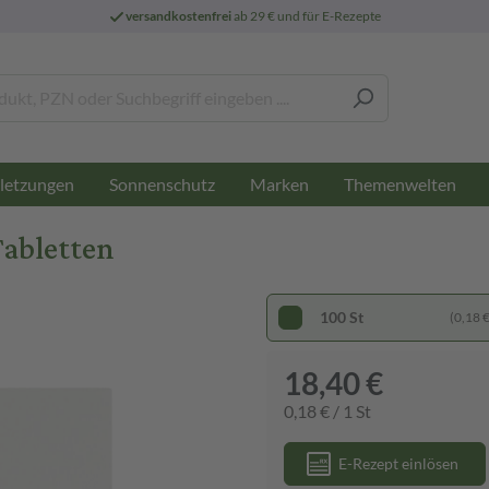
versandkostenfrei
ab 29 € und für E-Rezepte
letzungen
Sonnenschutz
Marken
Themenwelten
Tabletten
100 St
(0,18 € 
18,40 €
0,18 € / 1 St
E-Rezept einlösen