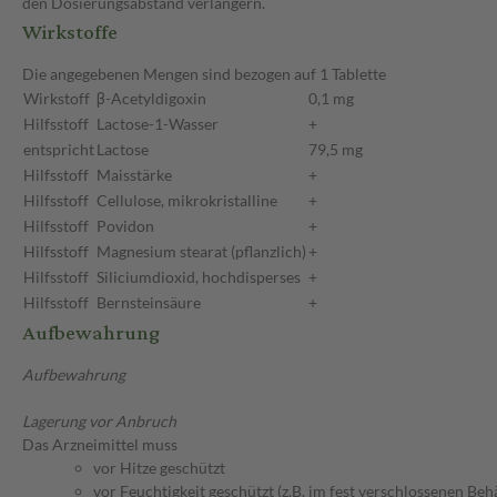
den Dosierungsabstand verlängern.
Wirkstoffe
Die angegebenen Mengen sind bezogen auf 1 Tablette
Wirkstoff
β-Acetyldigoxin
0,1 mg
Hilfsstoff
Lactose-1-Wasser
+
entspricht
Lactose
79,5 mg
Hilfsstoff
Maisstärke
+
Hilfsstoff
Cellulose, mikrokristalline
+
Hilfsstoff
Povidon
+
Hilfsstoff
Magnesium stearat (pflanzlich)
+
Hilfsstoff
Siliciumdioxid, hochdisperses
+
Hilfsstoff
Bernsteinsäure
+
Aufbewahrung
Aufbewahrung
Lagerung vor Anbruch
Das Arzneimittel muss
vor Hitze geschützt
vor Feuchtigkeit geschützt (z.B. im fest verschlossenen Behä