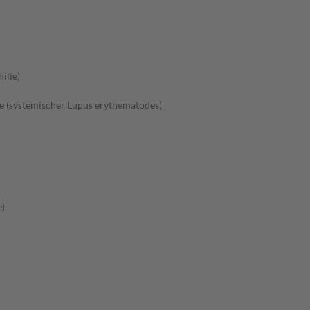
ilie)
 (systemischer Lupus erythematodes)
e)