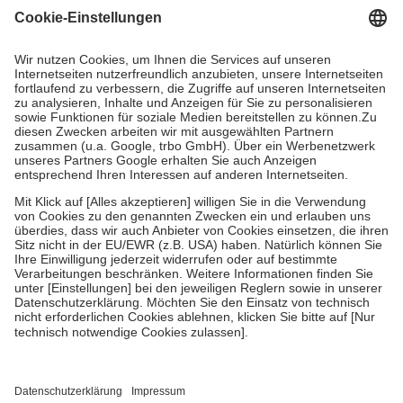
Grundsätzlich leisten Mitglieder Zuzahlungen in Höhe von zehn
Prozent des Abgabepreises,
mindestens
jedoch
fünf Euro
und
höchstens zehn Euro.
Es sind jedoch nie mehr als die tatsächlichen
Kosten der Leistung zu entrichten.
Diese Regeln gelten grundsätzlich auch für Online-Apotheken.
Bei Heilmitteln und häuslicher Krankenpflege beträgt die
Zuzahlung zehn Prozent der Kosten sowie zehn Euro je
Verordnung.
Um das Engagement der Versicherten für ihre eigene Gesundheit zu
stärken und die besondere Stellung der Familie zu unterstützen,
fallen
keine Zuzahlungen
an bei:
• Kindern und Jugendlichen bis zum vollendeten 18. Lebensjahr
mit Ausnahme der Fahrkosten
• Untersuchungen zur Vorsorge und Früherkennung, die von der
GKV getragen werden
• empfohlenen Schutzimpfungen
• Harn- und Blutteststreifen
Wir nutzen Trusted Shops als unabhängigen Dienstleister für die
Einholung von Bewertungen. Trusted Shops hat Maßnahmen
getroffen, um sicherzustellen, dass es sich um echte Bewertungen