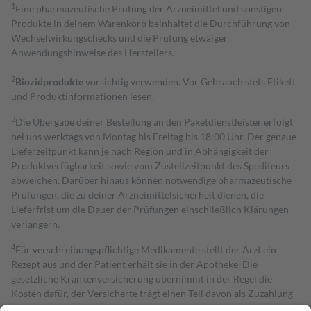
1
Eine pharmazeutische Prüfung der Arzneimittel und sonstigen
Produkte in deinem Warenkorb beinhaltet die Durchführung von
Wechselwirkungschecks und die Prüfung etwaiger
Anwendungshinweise des Herstellers.
2
Biozidprodukte
vorsichtig verwenden. Vor Gebrauch stets Etikett
und Produktinformationen lesen.
3
Die Übergabe deiner Bestellung an den Paketdienstleister erfolgt
bei uns werktags von Montag bis Freitag bis 18:00 Uhr. Der genaue
Lieferzeitpunkt kann je nach Region und in Abhängigkeit der
Produktverfügbarkeit sowie vom Zustellzeitpunkt des Spediteurs
abweichen. Darüber hinaus können notwendige pharmazeutische
Prüfungen, die zu deiner Arzneimittelsicherheit dienen, die
Lieferfrist um die Dauer der Prüfungen einschließlich Klärungen
verlängern.
4
Für verschreibungspflichtige Medikamente stellt der Arzt ein
Rezept aus und der Patient erhält sie in der Apotheke. Die
gesetzliche Krankenversicherung übernimmt in der Regel die
Kosten dafür, der Versicherte trägt einen Teil davon als Zuzahlung
mit.