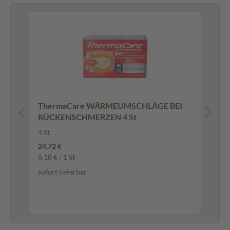
Pf
ThermaCare WÄRMEUMSCHLÄGE BEI
Gel
RÜCKENSCHMERZEN 4 St
Ma
20 
4 St
Ma
24,72 €
6,18 € / 1 St
-2
sofort lieferbar
10,
0,5
sof