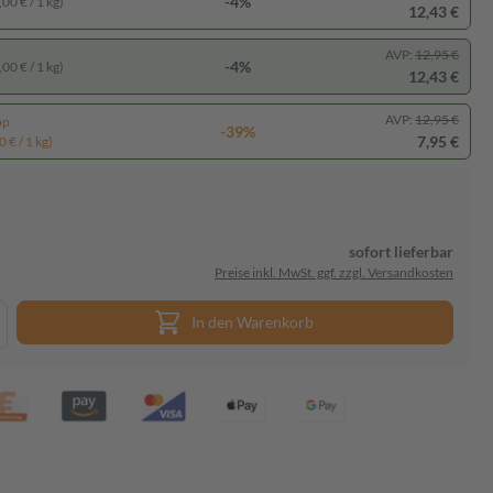
-4%
00 € / 1 kg)
12,43 €
AVP:
12,95 €
-4%
00 € / 1 kg)
12,43 €
AVP:
12,95 €
pp
-39%
7,95 €
 € / 1 kg)
sofort lieferbar
Preise inkl. MwSt. ggf. zzgl. Versandkosten
In den Warenkorb