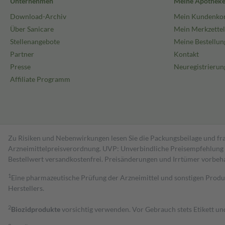
Unternehmen
Meine Apothek
Download-Archiv
Mein Kundenko
Über Sanicare
Mein Merkzettel
Stellenangebote
Meine Bestellun
Partner
Kontakt
Presse
Neuregistrierun
Affiliate Programm
Zu Risiken und Nebenwirkungen lesen Sie die Packungsbeilage und fra
Arzneimittelpreisverordnung. UVP: Unverbindliche Preisempfehlung de
Bestell­wert versand­kosten­frei. Preisänderungen und Irrtümer vorbeh
1
Eine pharmazeutische Prüfung der Arzneimittel und sonstigen Pro
Herstellers.
2
Biozidprodukte
vorsichtig verwenden. Vor Gebrauch stets Etikett u