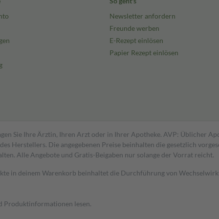
e
So geht's
nto
Newsletter anfordern
Freunde werben
gen
E-Rezept einlösen
Papier Rezept einlösen
g
gen Sie Ihre Ärztin, Ihren Arzt oder in Ihrer Apotheke. AVP: Üblicher A
s Herstellers. Die angegebenen Preise beinhalten die gesetzlich vorgesc
alten. Alle Angebote und Gratis-Beigaben nur solange der Vorrat reicht.
dukte in deinem Warenkorb beinhaltet die Durchführung von Wechselwir
nd Produktinformationen lesen.