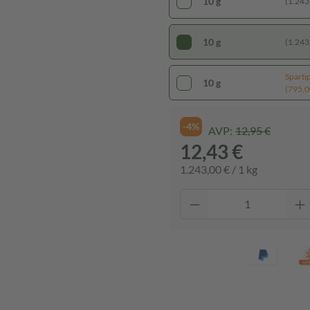
10 g
(1.243,
10 g
(1.243,
Sparti
10 g
(795,00
-4%
AVP:
12,95 €
12,43 €
1.243,00 € / 1 kg