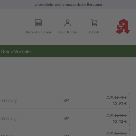
persönliche
pharmazeutische Beratung
Rezept einlösen
Mein Konto
0,00 €
Deine Vorteile
AVP:
13,45 €
-4%
00 € / 1 kg)
12,91 €
AVP:
12,95 €
-4%
00 € / 1 kg)
12,43 €
AVP:
12,95 €