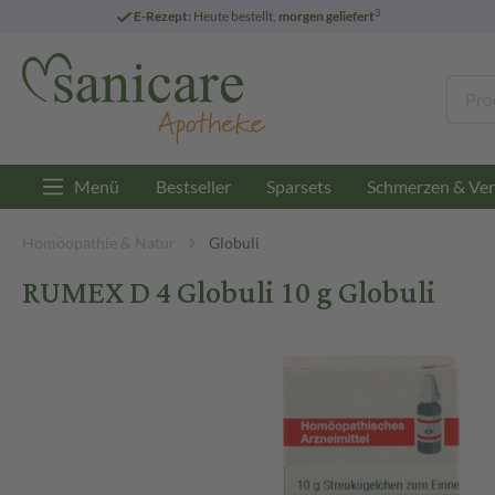
3
E-Rezept:
Heute bestellt,
morgen geliefert
Menü
Bestseller
Sparsets
Schmerzen & Ver
Homöopathie & Natur
Globuli
RUMEX D 4 Globuli 10 g Globuli