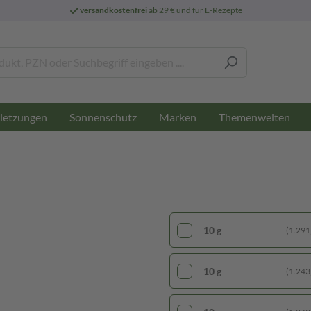
versandkostenfrei
ab 29 € und für E-Rezepte
letzungen
Sonnenschutz
Marken
Themenwelten
10 g
(1.291,
10 g
(1.243,