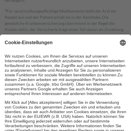
verlängern.
4
Für verschreibungspflichtige Medikamente stellt der Arzt ein
Rezept aus und der Patient erhält sie in der Apotheke. Die
gesetzliche Krankenversicherung übernimmt in der Regel die
Kosten dafür, der Versicherte trägt einen Teil davon als Zuzahlung
mit.
Grundsätzlich leisten Mitglieder Zuzahlungen in Höhe von zehn
Prozent des Abgabepreises,
mindestens
jedoch
fünf Euro
und
höchstens zehn Euro.
Es sind jedoch nie mehr als die tatsächlichen
Kosten der Leistung zu entrichten.
Diese Regeln gelten grundsätzlich auch für Online-Apotheken.
Bei Heilmitteln und häuslicher Krankenpflege beträgt die
Zuzahlung zehn Prozent der Kosten sowie zehn Euro je
Verordnung.
Um das Engagement der Versicherten für ihre eigene Gesundheit zu
stärken und die besondere Stellung der Familie zu unterstützen,
fallen
keine Zuzahlungen
an bei:
• Kindern und Jugendlichen bis zum vollendeten 18. Lebensjahr
mit Ausnahme der Fahrkosten
• Untersuchungen zur Vorsorge und Früherkennung, die von der
GKV getragen werden