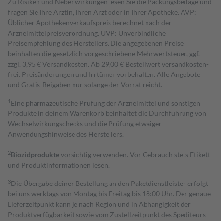
Zu Risiken und Nebenwirkungen lesen Sie die Packungsbeilage und
fragen Sie Ihre Ärztin, Ihren Arzt oder in Ihrer Apotheke. AVP:
Üblicher Apothekenverkaufspreis berechnet nach der
Arzneimittelpreisverordnung. UVP: Unverbindliche
Preisempfehlung des Herstellers. Die angegebenen Preise
beinhalten die gesetzlich vorgeschriebene Mehrwertsteuer, ggf.
zzgl. 3,95 € Versandkosten. Ab 29,00 € Bestell­wert versand­kosten­
frei. Preisänderungen und Irrtümer vorbehalten. Alle Angebote
und Gratis-Beigaben nur solange der Vorrat reicht.
1
Eine pharmazeutische Prüfung der Arzneimittel und sonstigen
Produkte in deinem Warenkorb beinhaltet die Durchführung von
Wechselwirkungschecks und die Prüfung etwaiger
Anwendungshinweise des Herstellers.
2
Biozidprodukte
vorsichtig verwenden. Vor Gebrauch stets Etikett
und Produktinformationen lesen.
3
Die Übergabe deiner Bestellung an den Paketdienstleister erfolgt
bei uns werktags von Montag bis Freitag bis 18:00 Uhr. Der genaue
Lieferzeitpunkt kann je nach Region und in Abhängigkeit der
Produktverfügbarkeit sowie vom Zustellzeitpunkt des Spediteurs