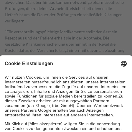
abweichen. Darüber hinaus können notwendige pharmazeutische
Prüfungen, die zu deiner Arzneimittelsicherheit dienen, die
Lieferfrist um die Dauer der Prüfungen einschließlich Klärungen
verlängern.
4
Für verschreibungspflichtige Medikamente stellt der Arzt ein
Rezept aus und der Patient erhält sie in der Apotheke. Die
gesetzliche Krankenversicherung übernimmt in der Regel die
Kosten dafür, der Versicherte trägt einen Teil davon als Zuzahlung
mit.
Grundsätzlich leisten Mitglieder Zuzahlungen in Höhe von zehn
Prozent des Abgabepreises,
mindestens
jedoch
fünf Euro
und
höchstens zehn Euro.
Es sind jedoch nie mehr als die tatsächlichen
Kosten der Leistung zu entrichten.
Diese Regeln gelten grundsätzlich auch für Online-Apotheken.
Bei Heilmitteln und häuslicher Krankenpflege beträgt die
Zuzahlung zehn Prozent der Kosten sowie zehn Euro je
Verordnung.
Um das Engagement der Versicherten für ihre eigene Gesundheit zu
stärken und die besondere Stellung der Familie zu unterstützen,
fallen
keine Zuzahlungen
an bei:
• Kindern und Jugendlichen bis zum vollendeten 18. Lebensjahr