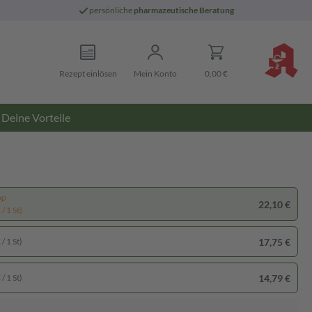
persönliche
pharmazeutische Beratung
Rezept einlösen
Mein Konto
0,00 €
Deine Vorteile
pp
22,10 €
/ 1 St)
17,75 €
/ 1 St)
14,79 €
/ 1 St)