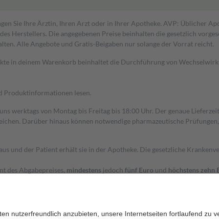
gen Sie Ihre Ärztin, Ihren Arzt oder in Ihrer Apotheke. AVP: Üblicher A
s Herstellers. Die angegebenen Preise beinhalten die gesetzlich vorgesc
alten. Alle Angebote und Gratis-Beigaben nur solange der Vorrat reicht.
dukte in deinem Warenkorb beinhaltet die Durchführung von Wechselwir
nd Produktinformationen lesen.
 uns werktags von Montag bis Freitag bis 18:00 Uhr. Der genaue Lieferze
ichen. Darüber hinaus können notwendige pharmazeutische Prüfungen, die
aus und der Patient erhält sie in der Apotheke. Die gesetzliche Krankenv
ent des Abgabepreises,
mindestens
jedoch
fünf Euro
und
höchstens zehn 
zehn Prozent der Kosten sowie zehn Euro je Verordnung.
rken und die besondere Stellung der Familie zu unterstützen, fallen
kein