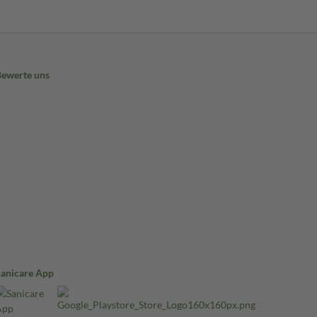
Bewerte uns
Sanicare App