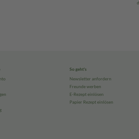
e
So geht's
nto
Newsletter anfordern
Freunde werben
gen
E-Rezept einlösen
Papier Rezept einlösen
g