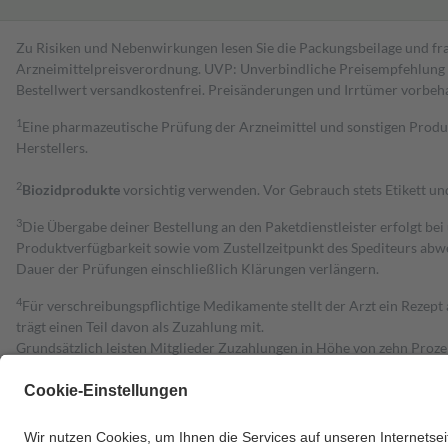
Zu Risiken und Nebenwirkungen lesen Sie die Packungsbeilage und fra
Arzneimittelpreisverordnung. UVP: Unverbindliche Preisempfehlung de
Bestell­wert versand­kosten­frei. Preisänderungen und Irrtümer vorbeh
1
Eine pharmazeutische Prüfung der Arzneimittel und sonstigen Pro
Herstellers.
2
Biozidprodukte
vorsichtig verwenden. Vor Gebrauch stets Etikett u
3
Die Übergabe deiner Bestellung an den Paketdienstleister erfolgt bei
Produktverfügbarkeit sowie vom Zustellzeitpunkt des Spediteurs abwe
Dauer der Prüfungen einschließlich Klärungen verlängern.
4
Für verschreibungspflichtige Medikamente stellt der Arzt ein Rezept 
trägt einen Teil davon als Zuzahlung mit.
Grundsätzlich leisten Mitglieder Zuzahlungen in Höhe von zehn Proz
zu entrichten.
Diese Regeln gelten grundsätzlich auch für Online-Apotheken.
Bei Heilmitteln und häuslicher Krankenpflege beträgt die Zuzahlung 
Um das Engagement der Versicherten für ihre eigene Gesundheit zu stä