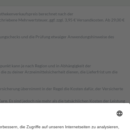
pothekenverkaufspreis berechnet nach der
hriebene Mehrwertsteuer, ggf. zzgl. 3,95 € Versandkosten. Ab 29,00 €
kungschecks und die Prüfung etwaiger Anwendungshinweise des
itpunkt kann je nach Region und in Abhängigkeit der
 zu deiner Arzneimittelsicherheit dienen, die Lieferfrist um die
ersicherung übernimmt in der Regel die Kosten dafür, der Versicherte
Euro.
Es sind jedoch nie mehr als die tatsächlichen Kosten der Leistung
e Zuzahlungen
an bei: