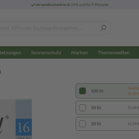
versandkostenfrei
ab 29 € und für E-Rezepte
letzungen
Sonnenschutz
Marken
Themenwelten
n
Sparti
100 St
(0,22 € 
50 St
(0,36 € 
20 St
(0,74 € 