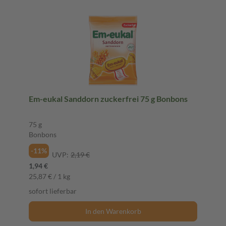
Em-eukal Sanddorn zuckerfrei 75 g Bonbons
75 g
Bonbons
-11%
UVP:
2,19 €
1,94 €
25,87 € / 1 kg
sofort lieferbar
In den Warenkorb