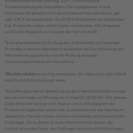
Arzneimittelpreisverordnung. UVP: Unverbindliche
Preisempfehlung des Herstellers. Die angegebenen Preise
beinhalten die gesetzlich vorgeschriebene Mehrwertsteuer, ggf.
zzgl. 3,95 € Versandkosten. Ab 29,00 € Bestell­wert versand­kosten­
frei. Preisänderungen und Irrtümer vorbehalten. Alle Angebote
und Gratis-Beigaben nur solange der Vorrat reicht.
1
Eine pharmazeutische Prüfung der Arzneimittel und sonstigen
Produkte in deinem Warenkorb beinhaltet die Durchführung von
Wechselwirkungschecks und die Prüfung etwaiger
Anwendungshinweise des Herstellers.
2
Biozidprodukte
vorsichtig verwenden. Vor Gebrauch stets Etikett
und Produktinformationen lesen.
3
Die Übergabe deiner Bestellung an den Paketdienstleister erfolgt
bei uns werktags von Montag bis Freitag bis 18:00 Uhr. Der genaue
Lieferzeitpunkt kann je nach Region und in Abhängigkeit der
Produktverfügbarkeit sowie vom Zustellzeitpunkt des Spediteurs
abweichen. Darüber hinaus können notwendige pharmazeutische
Prüfungen, die zu deiner Arzneimittelsicherheit dienen, die
Lieferfrist um die Dauer der Prüfungen einschließlich Klärungen