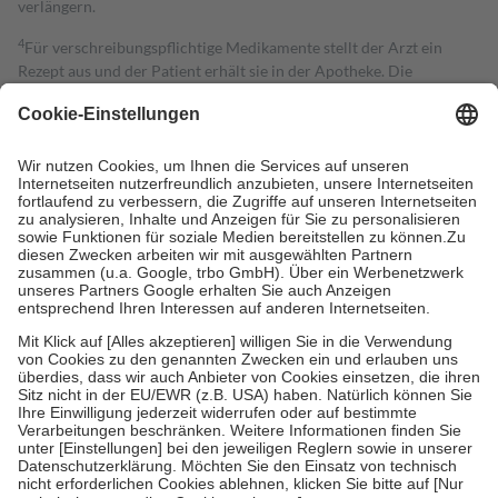
verlängern.
4
Für verschreibungspflichtige Medikamente stellt der Arzt ein
Rezept aus und der Patient erhält sie in der Apotheke. Die
gesetzliche Krankenversicherung übernimmt in der Regel die
Kosten dafür, der Versicherte trägt einen Teil davon als Zuzahlung
mit.
Grundsätzlich leisten Mitglieder Zuzahlungen in Höhe von zehn
Prozent des Abgabepreises,
mindestens
jedoch
fünf Euro
und
höchstens zehn Euro.
Es sind jedoch nie mehr als die tatsächlichen
Kosten der Leistung zu entrichten.
Diese Regeln gelten grundsätzlich auch für Online-Apotheken.
Bei Heilmitteln und häuslicher Krankenpflege beträgt die
Zuzahlung zehn Prozent der Kosten sowie zehn Euro je
Verordnung.
Um das Engagement der Versicherten für ihre eigene Gesundheit zu
stärken und die besondere Stellung der Familie zu unterstützen,
fallen
keine Zuzahlungen
an bei:
• Kindern und Jugendlichen bis zum vollendeten 18. Lebensjahr
mit Ausnahme der Fahrkosten
• Untersuchungen zur Vorsorge und Früherkennung, die von der
GKV getragen werden