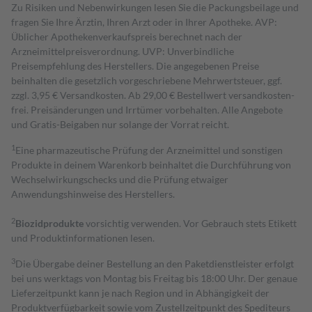
Zu Risiken und Nebenwirkungen lesen Sie die Packungsbeilage und
fragen Sie Ihre Ärztin, Ihren Arzt oder in Ihrer Apotheke. AVP:
Üblicher Apothekenverkaufspreis berechnet nach der
Arzneimittelpreisverordnung. UVP: Unverbindliche
Preisempfehlung des Herstellers. Die angegebenen Preise
beinhalten die gesetzlich vorgeschriebene Mehrwertsteuer, ggf.
zzgl. 3,95 € Versandkosten. Ab 29,00 € Bestell­wert versand­kosten­
frei. Preisänderungen und Irrtümer vorbehalten. Alle Angebote
und Gratis-Beigaben nur solange der Vorrat reicht.
1
Eine pharmazeutische Prüfung der Arzneimittel und sonstigen
Produkte in deinem Warenkorb beinhaltet die Durchführung von
Wechselwirkungschecks und die Prüfung etwaiger
Anwendungshinweise des Herstellers.
2
Biozidprodukte
vorsichtig verwenden. Vor Gebrauch stets Etikett
und Produktinformationen lesen.
3
Die Übergabe deiner Bestellung an den Paketdienstleister erfolgt
bei uns werktags von Montag bis Freitag bis 18:00 Uhr. Der genaue
Lieferzeitpunkt kann je nach Region und in Abhängigkeit der
Produktverfügbarkeit sowie vom Zustellzeitpunkt des Spediteurs