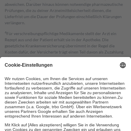
abweichen. Darüber hinaus können notwendige pharmazeutische
Prüfungen, die zu deiner Arzneimittelsicherheit dienen, die
Lieferfrist um die Dauer der Prüfungen einschließlich Klärungen
verlängern.
4
Für verschreibungspflichtige Medikamente stellt der Arzt ein
Rezept aus und der Patient erhält sie in der Apotheke. Die
gesetzliche Krankenversicherung übernimmt in der Regel die
Kosten dafür, der Versicherte trägt einen Teil davon als Zuzahlung
mit.
Grundsätzlich leisten Mitglieder Zuzahlungen in Höhe von zehn
Prozent des Abgabepreises,
mindestens
jedoch
fünf Euro
und
höchstens zehn Euro.
Es sind jedoch nie mehr als die tatsächlichen
Kosten der Leistung zu entrichten.
Diese Regeln gelten grundsätzlich auch für Online-Apotheken.
Bei Heilmitteln und häuslicher Krankenpflege beträgt die
Zuzahlung zehn Prozent der Kosten sowie zehn Euro je
Verordnung.
Um das Engagement der Versicherten für ihre eigene Gesundheit zu
stärken und die besondere Stellung der Familie zu unterstützen,
fallen
keine Zuzahlungen
an bei: