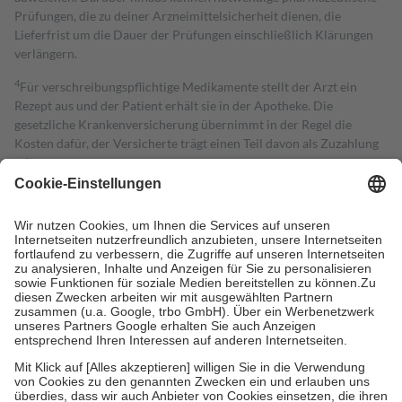
Prüfungen, die zu deiner Arzneimittelsicherheit dienen, die
Lieferfrist um die Dauer der Prüfungen einschließlich Klärungen
verlängern.
4
Für verschreibungspflichtige Medikamente stellt der Arzt ein
Rezept aus und der Patient erhält sie in der Apotheke. Die
gesetzliche Krankenversicherung übernimmt in der Regel die
Kosten dafür, der Versicherte trägt einen Teil davon als Zuzahlung
mit.
Grundsätzlich leisten Mitglieder Zuzahlungen in Höhe von zehn
Prozent des Abgabepreises,
mindestens
jedoch
fünf Euro
und
höchstens zehn Euro.
Es sind jedoch nie mehr als die tatsächlichen
Kosten der Leistung zu entrichten.
Diese Regeln gelten grundsätzlich auch für Online-Apotheken.
Bei Heilmitteln und häuslicher Krankenpflege beträgt die
Zuzahlung zehn Prozent der Kosten sowie zehn Euro je
Verordnung.
Um das Engagement der Versicherten für ihre eigene Gesundheit zu
stärken und die besondere Stellung der Familie zu unterstützen,
fallen
keine Zuzahlungen
an bei:
• Kindern und Jugendlichen bis zum vollendeten 18. Lebensjahr