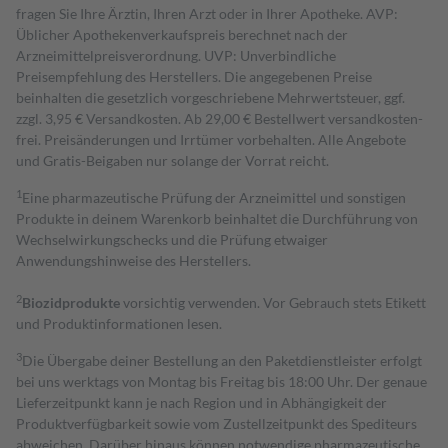
fragen Sie Ihre Ärztin, Ihren Arzt oder in Ihrer Apotheke. AVP:
Üblicher Apothekenverkaufspreis berechnet nach der
Arzneimittelpreisverordnung. UVP: Unverbindliche
Preisempfehlung des Herstellers. Die angegebenen Preise
beinhalten die gesetzlich vorgeschriebene Mehrwertsteuer, ggf.
zzgl. 3,95 € Versandkosten. Ab 29,00 € Bestell­wert versand­kosten­
frei. Preisänderungen und Irrtümer vorbehalten. Alle Angebote
und Gratis-Beigaben nur solange der Vorrat reicht.
1
Eine pharmazeutische Prüfung der Arzneimittel und sonstigen
Produkte in deinem Warenkorb beinhaltet die Durchführung von
Wechselwirkungschecks und die Prüfung etwaiger
Anwendungshinweise des Herstellers.
2
Biozidprodukte
vorsichtig verwenden. Vor Gebrauch stets Etikett
und Produktinformationen lesen.
3
Die Übergabe deiner Bestellung an den Paketdienstleister erfolgt
bei uns werktags von Montag bis Freitag bis 18:00 Uhr. Der genaue
Lieferzeitpunkt kann je nach Region und in Abhängigkeit der
Produktverfügbarkeit sowie vom Zustellzeitpunkt des Spediteurs
abweichen. Darüber hinaus können notwendige pharmazeutische