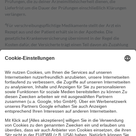
Prüfungen, die zu deiner Arzneimittelsicherheit dienen, die
Lieferfrist um die Dauer der Prüfungen einschließlich Klärungen
verlängern.
4
Für verschreibungspflichtige Medikamente stellt der Arzt ein
Rezept aus und der Patient erhält sie in der Apotheke. Die
gesetzliche Krankenversicherung übernimmt in der Regel die
Kosten dafür, der Versicherte trägt einen Teil davon als Zuzahlung
mit.
Grundsätzlich leisten Mitglieder Zuzahlungen in Höhe von zehn
Prozent des Abgabepreises,
mindestens
jedoch
fünf Euro
und
höchstens zehn Euro.
Es sind jedoch nie mehr als die tatsächlichen
Kosten der Leistung zu entrichten.
Diese Regeln gelten grundsätzlich auch für Online-Apotheken.
Bei Heilmitteln und häuslicher Krankenpflege beträgt die
Zuzahlung zehn Prozent der Kosten sowie zehn Euro je
Verordnung.
Um das Engagement der Versicherten für ihre eigene Gesundheit zu
stärken und die besondere Stellung der Familie zu unterstützen,
fallen
keine Zuzahlungen
an bei:
• Kindern und Jugendlichen bis zum vollendeten 18. Lebensjahr
mit Ausnahme der Fahrkosten