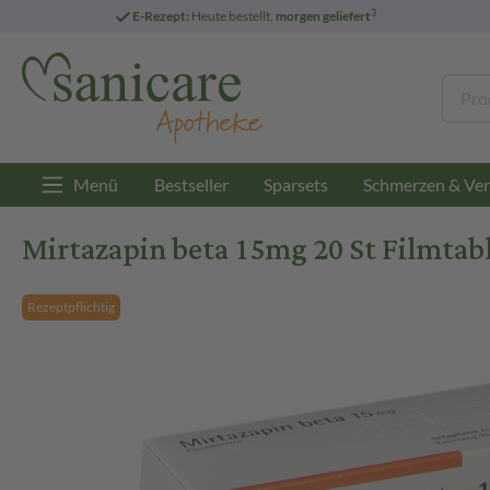
3
E-Rezept:
Heute bestellt,
morgen geliefert
Menü
Bestseller
Sparsets
Schmerzen & Ver
Mirtazapin beta 15mg 20 St Filmtab
Rezeptpflichtig