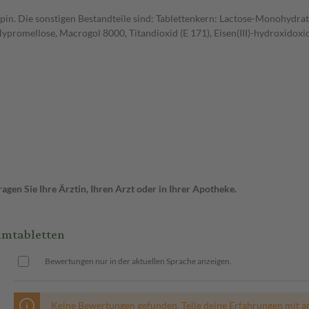
pin. Die sonstigen Bestandteile sind: Tablettenkern: Lactose-Monohydrat,
omellose, Macrogol 8000, Titandioxid (E 171), Eisen(III)-hydroxidoxid x
gen Sie Ihre Ärztin, Ihren Arzt oder in Ihrer Apotheke.
lmtabletten
Bewertungen nur in der aktuellen Sprache anzeigen.
Keine Bewertungen gefunden. Teile deine Erfahrungen mit a