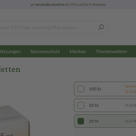
versandkostenfrei
ab 29 € und für E-Rezepte
letzungen
Sonnenschutz
Marken
Themenwelten
letten
Sparti
100 St
(0,21 € 
50 St
(0,32 € 
20 St
(0,67 € 