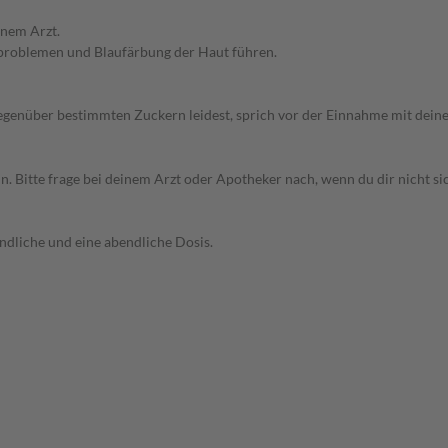
inem Arzt.
problemen und Blaufärbung der Haut führen.
 gegenüber bestimmten Zuckern leidest, sprich vor der Einnahme mit dein
Bitte frage bei deinem Arzt oder Apotheker nach, wenn du dir nicht sic
ndliche und eine abendliche Dosis.