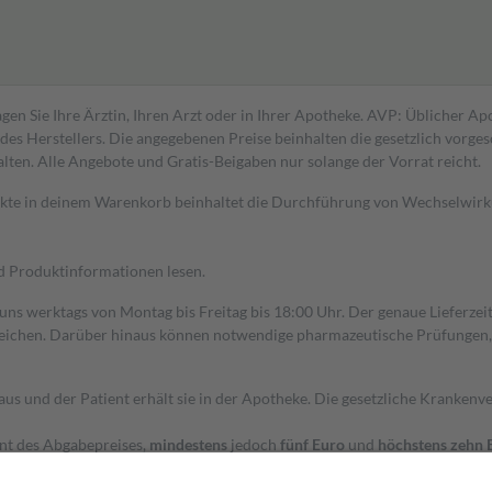
gen Sie Ihre Ärztin, Ihren Arzt oder in Ihrer Apotheke. AVP: Üblicher A
s Herstellers. Die angegebenen Preise beinhalten die gesetzlich vorgesc
alten. Alle Angebote und Gratis-Beigaben nur solange der Vorrat reicht.
dukte in deinem Warenkorb beinhaltet die Durchführung von Wechselwir
nd Produktinformationen lesen.
 uns werktags von Montag bis Freitag bis 18:00 Uhr. Der genaue Lieferze
ichen. Darüber hinaus können notwendige pharmazeutische Prüfungen, die
aus und der Patient erhält sie in der Apotheke. Die gesetzliche Krankenv
ent des Abgabepreises,
mindestens
jedoch
fünf Euro
und
höchstens zehn 