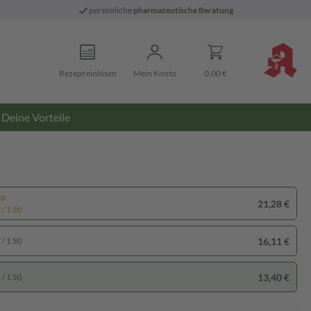
persönliche
pharmazeutische Beratung
Rezept einlösen
Mein Konto
0,00 €
Deine Vorteile
pp
21,28 €
/ 1 St)
16,11 €
/ 1 St)
13,40 €
/ 1 St)