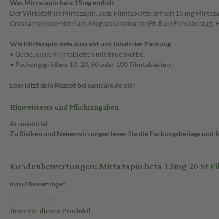
Was Mirtazapin beta 15mg enthält
Der Wirkstoff ist Mirtazapin. Jede Filmtablette enthält 15 mg Mirtaza
Croscarmellose-Natrium, Magnesiumstearat (Ph.Eur.) Filmüberzug: Hypr
Wie Mirtazapin beta aussieht und Inhalt der Packung
• Gelbe, ovale Filmtabletten mit Bruchkerbe.
• Packungsgrößen: 10, 20, 50 oder 100 Filmtabletten.
Löse jetzt dein Rezept bei sanicare.de ein!
Hinweistexte und Pflichtangaben
Arzneimittel
Zu Risiken und Nebenwirkungen lesen Sie die Packungsbeilage und fra
Kundenbewertungen: Mirtazapin beta 15mg 20 St Fi
0 von 0 Bewertungen
Bewerte dieses Produkt!