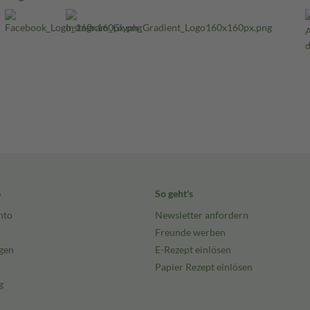
e
So geht's
nto
Newsletter anfordern
Freunde werben
gen
E-Rezept einlösen
Papier Rezept einlösen
g