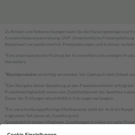
Zu Risiken und Nebenwirkungen lesen Sie die Packungsbeilage und fra
Arzneimittelpreisverordnung. UVP: Unverbindliche Preisempfehlung de
Bestell­wert versand­kosten­frei. Preisänderungen und Irrtümer vorbeh
1
Eine pharmazeutische Prüfung der Arzneimittel und sonstigen Pro
Herstellers.
2
Biozidprodukte
vorsichtig verwenden. Vor Gebrauch stets Etikett u
3
Die Übergabe deiner Bestellung an den Paketdienstleister erfolgt bei
Produktverfügbarkeit sowie vom Zustellzeitpunkt des Spediteurs abwe
Dauer der Prüfungen einschließlich Klärungen verlängern.
4
Für verschreibungspflichtige Medikamente stellt der Arzt ein Rezept 
trägt einen Teil davon als Zuzahlung mit.
Grundsätzlich leisten Mitglieder Zuzahlungen in Höhe von zehn Proz
zu entrichten.
Diese Regeln gelten grundsätzlich auch für Online-Apotheken.