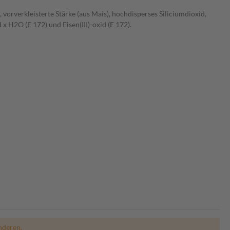
 vorverkleisterte Stärke (aus Mais), hochdisperses Siliciumdioxid,
 H2O (E 172) und Eisen(III)-oxid (E 172).
nderen.