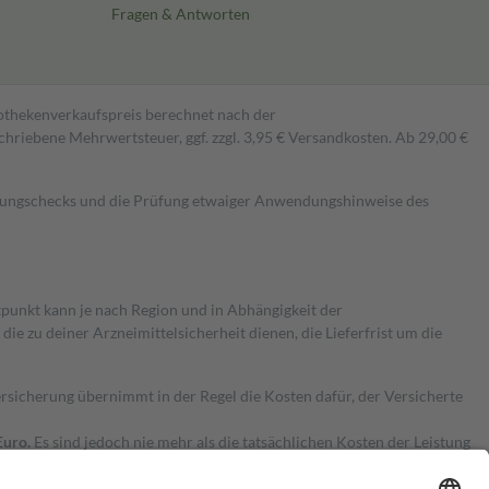
Fragen & Antworten
pothekenverkaufspreis berechnet nach der
hriebene Mehrwertsteuer, ggf. zzgl. 3,95 € Versandkosten. Ab 29,00 €
kungschecks und die Prüfung etwaiger Anwendungshinweise des
itpunkt kann je nach Region und in Abhängigkeit der
 zu deiner Arzneimittelsicherheit dienen, die Lieferfrist um die
ersicherung übernimmt in der Regel die Kosten dafür, der Versicherte
Euro.
Es sind jedoch nie mehr als die tatsächlichen Kosten der Leistung