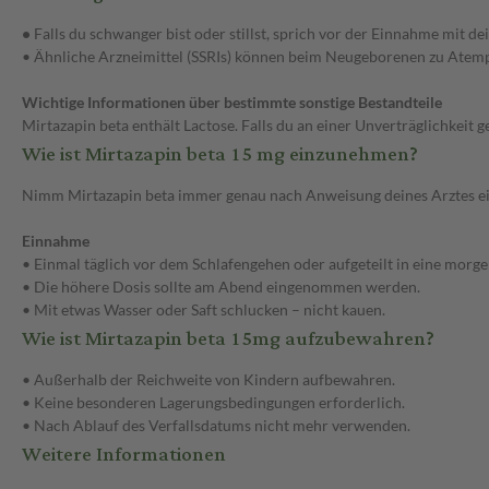
•
Falls du schwanger bist oder stillst, sprich vor der Einnahme mit de
• Ähnliche Arzneimittel (SSRIs) können beim Neugeborenen zu Atem
Wichtige Informationen über bestimmte sonstige Bestandteile
Mirtazapin beta enthält Lactose. Falls du an einer Unverträglichkeit
Wie ist Mirtazapin beta 15 mg einzunehmen?
Nimm Mirtazapin beta immer genau nach Anweisung deines Arztes ein. 
Einnahme
• Einmal täglich vor dem Schlafengehen oder aufgeteilt in eine morge
• Die höhere Dosis sollte am Abend eingenommen werden.
• Mit etwas Wasser oder Saft schlucken – nicht kauen.
Wie ist Mirtazapin beta 15mg aufzubewahren?
• Außerhalb der Reichweite von Kindern aufbewahren.
• Keine besonderen Lagerungsbedingungen erforderlich.
• Nach Ablauf des Verfallsdatums nicht mehr verwenden.
Weitere Informationen