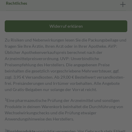
Rechtliches
Widerruf erklären
Zu Risiken und Nebenwirkungen lesen Sie die Packungsbeilage und
fragen Sie Ihre Ärztin, Ihren Arzt oder in Ihrer Apotheke. AVP:
Üblicher Apothekenverkaufspreis berechnet nach der
Arzneimittelpreisverordnung. UVP: Unverbindliche
Preisempfehlung des Herstellers. Die angegebenen Preise
beinhalten die gesetzlich vorgeschriebene Mehrwertsteuer, ggf.
zzgl. 3,95 € Versandkosten. Ab 29,00 € Bestell­wert versand­kosten­
frei. Preisänderungen und Irrtümer vorbehalten. Alle Angebote
und Gratis-Beigaben nur solange der Vorrat reicht.
1
Eine pharmazeutische Prüfung der Arzneimittel und sonstigen
Produkte in deinem Warenkorb beinhaltet die Durchführung von
Wechselwirkungschecks und die Prüfung etwaiger
Anwendungshinweise des Herstellers.
2
Biozidprodukte
vorsichtig verwenden. Vor Gebrauch stets Etikett