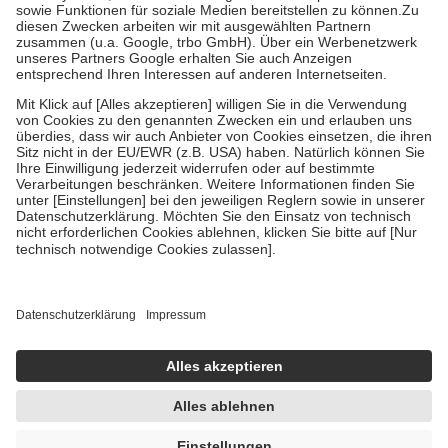
Bei Heilmitteln und häuslicher Krankenpflege beträgt die
Zuzahlung zehn Prozent der Kosten sowie zehn Euro je
Verordnung.
Um das Engagement der Versicherten für ihre eigene Gesundheit zu
stärken und die besondere Stellung der Familie zu unterstützen,
fallen
keine Zuzahlungen
an bei:
• Kindern und Jugendlichen bis zum vollendeten 18. Lebensjahr
mit Ausnahme der Fahrkosten
• Untersuchungen zur Vorsorge und Früherkennung, die von der
GKV getragen werden
• empfohlenen Schutzimpfungen
• Harn- und Blutteststreifen
Wir nutzen Trusted Shops als unabhängigen Dienstleister für die
Einholung von Bewertungen. Trusted Shops hat Maßnahmen
getroffen, um sicherzustellen, dass es sich um echte Bewertungen
handelt. Mehr Informationen findest du hier:
https://help.etrusted.com/hc/de/articles/4419944605341
Einige Bilder und Inhalte wurden unter Zuhilfenahme künstlicher
Intelligenz erstellt.