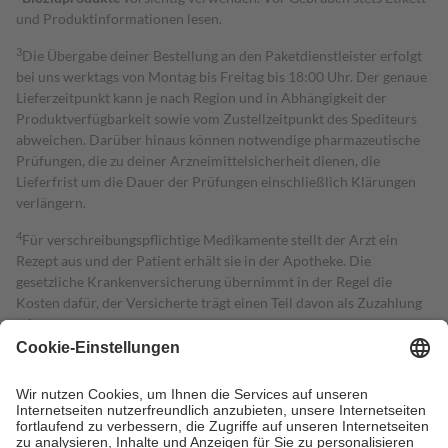
und Produktinformationen lesen.
3
Die Übergabe deiner Bestellung an den Paketdienstleister erfolgt
bei uns werktags von Montag bis Freitag bis 18:00 Uhr. Der genaue
Lieferzeitpunkt kann je nach Region und in Abhängigkeit der
Produktverfügbarkeit sowie vom Zustellzeitpunkt des Spediteurs
abweichen. Darüber hinaus können notwendige pharmazeutische
Prüfungen, die zu deiner Arzneimittelsicherheit dienen, die
Lieferfrist um die Dauer der Prüfungen einschließlich Klärungen
verlängern.
4
Für verschreibungspflichtige Medikamente stellt der Arzt ein
Rezept aus und der Patient erhält sie in der Apotheke. Die
gesetzliche Krankenversicherung übernimmt in der Regel die
Kosten dafür, der Versicherte trägt einen Teil davon als Zuzahlung
mit.
Grundsätzlich leisten Mitglieder Zuzahlungen in Höhe von zehn
Prozent des Abgabepreises,
mindestens
jedoch
fünf Euro
und
höchstens zehn Euro.
Es sind jedoch nie mehr als die tatsächlichen
Kosten der Leistung zu entrichten.
Diese Regeln gelten grundsätzlich auch für Online-Apotheken.