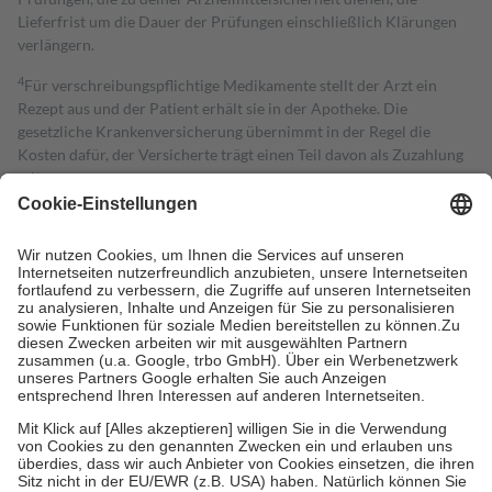
Lieferfrist um die Dauer der Prüfungen einschließlich Klärungen
verlängern.
4
Für verschreibungspflichtige Medikamente stellt der Arzt ein
Rezept aus und der Patient erhält sie in der Apotheke. Die
gesetzliche Krankenversicherung übernimmt in der Regel die
Kosten dafür, der Versicherte trägt einen Teil davon als Zuzahlung
mit.
Grundsätzlich leisten Mitglieder Zuzahlungen in Höhe von zehn
Prozent des Abgabepreises,
mindestens
jedoch
fünf Euro
und
höchstens zehn Euro.
Es sind jedoch nie mehr als die tatsächlichen
Kosten der Leistung zu entrichten.
Diese Regeln gelten grundsätzlich auch für Online-Apotheken.
Bei Heilmitteln und häuslicher Krankenpflege beträgt die
Zuzahlung zehn Prozent der Kosten sowie zehn Euro je
Verordnung.
Um das Engagement der Versicherten für ihre eigene Gesundheit zu
stärken und die besondere Stellung der Familie zu unterstützen,
fallen
keine Zuzahlungen
an bei:
• Kindern und Jugendlichen bis zum vollendeten 18. Lebensjahr
mit Ausnahme der Fahrkosten