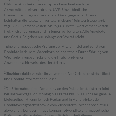
Üblicher Apothekenverkaufspreis berechnet nach der
Arzneimittelpreisverordnung. UVP: Unverbindliche
Preisempfehlung des Herstellers. Die angegebenen Preise
beinhalten die gesetzlich vorgeschriebene Mehrwertsteuer, ggf.
zzgl. 3,95 € Versandkosten. Ab 29,00 € Bestell­wert versand­kosten­
frei. Preisänderungen und Irrtümer vorbehalten. Alle Angebote
und Gratis-Beigaben nur solange der Vorrat reicht.
1
Eine pharmazeutische Prüfung der Arzneimittel und sonstigen
Produkte in deinem Warenkorb beinhaltet die Durchführung von
Wechselwirkungschecks und die Prüfung etwaiger
Anwendungshinweise des Herstellers.
2
Biozidprodukte
vorsichtig verwenden. Vor Gebrauch stets Etikett
und Produktinformationen lesen.
3
Die Übergabe deiner Bestellung an den Paketdienstleister erfolgt
bei uns werktags von Montag bis Freitag bis 18:00 Uhr. Der genaue
Lieferzeitpunkt kann je nach Region und in Abhängigkeit der
Produktverfügbarkeit sowie vom Zustellzeitpunkt des Spediteurs
abweichen. Darüber hinaus können notwendige pharmazeutische
Prüfungen, die zu deiner Arzneimittelsicherheit dienen, die