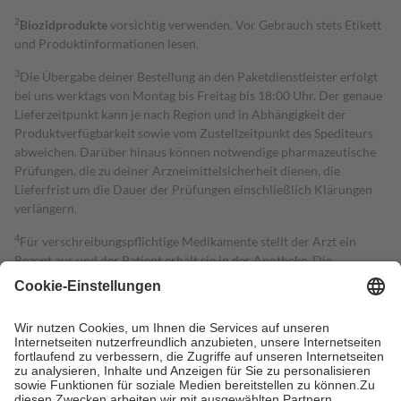
2
Biozidprodukte
vorsichtig verwenden. Vor Gebrauch stets Etikett
und Produktinformationen lesen.
3
Die Übergabe deiner Bestellung an den Paketdienstleister erfolgt
bei uns werktags von Montag bis Freitag bis 18:00 Uhr. Der genaue
Lieferzeitpunkt kann je nach Region und in Abhängigkeit der
Produktverfügbarkeit sowie vom Zustellzeitpunkt des Spediteurs
abweichen. Darüber hinaus können notwendige pharmazeutische
Prüfungen, die zu deiner Arzneimittelsicherheit dienen, die
Lieferfrist um die Dauer der Prüfungen einschließlich Klärungen
verlängern.
4
Für verschreibungspflichtige Medikamente stellt der Arzt ein
Rezept aus und der Patient erhält sie in der Apotheke. Die
gesetzliche Krankenversicherung übernimmt in der Regel die
Kosten dafür, der Versicherte trägt einen Teil davon als Zuzahlung
mit.
Grundsätzlich leisten Mitglieder Zuzahlungen in Höhe von zehn
Prozent des Abgabepreises,
mindestens
jedoch
fünf Euro
und
höchstens zehn Euro.
Es sind jedoch nie mehr als die tatsächlichen
Kosten der Leistung zu entrichten.