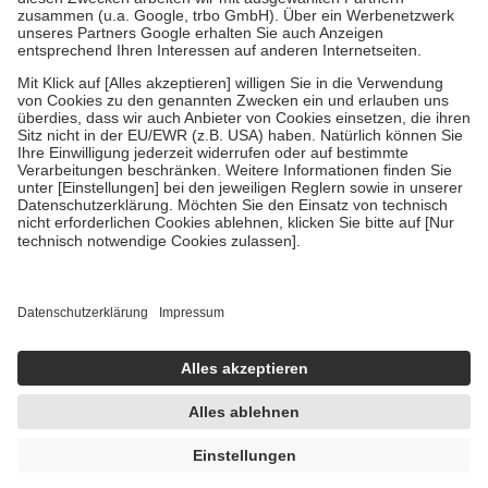
Diese Regeln gelten grundsätzlich auch für Online-Apotheken.
Bei Heilmitteln und häuslicher Krankenpflege beträgt die
Zuzahlung zehn Prozent der Kosten sowie zehn Euro je
Verordnung.
Um das Engagement der Versicherten für ihre eigene Gesundheit zu
stärken und die besondere Stellung der Familie zu unterstützen,
fallen
keine Zuzahlungen
an bei:
• Kindern und Jugendlichen bis zum vollendeten 18. Lebensjahr
mit Ausnahme der Fahrkosten
• Untersuchungen zur Vorsorge und Früherkennung, die von der
GKV getragen werden
• empfohlenen Schutzimpfungen
• Harn- und Blutteststreifen
Wir nutzen Trusted Shops als unabhängigen Dienstleister für die
Einholung von Bewertungen. Trusted Shops hat Maßnahmen
getroffen, um sicherzustellen, dass es sich um echte Bewertungen
handelt. Mehr Informationen findest du hier:
https://help.etrusted.com/hc/de/articles/4419944605341
UVP:
23,00 €