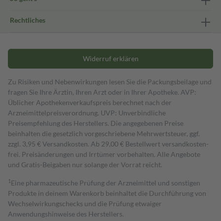
Rechtliches
Widerruf erklären
Zu Risiken und Nebenwirkungen lesen Sie die Packungsbeilage und
fragen Sie Ihre Ärztin, Ihren Arzt oder in Ihrer Apotheke. AVP:
Üblicher Apothekenverkaufspreis berechnet nach der
Arzneimittelpreisverordnung. UVP: Unverbindliche
Preisempfehlung des Herstellers. Die angegebenen Preise
beinhalten die gesetzlich vorgeschriebene Mehrwertsteuer, ggf.
zzgl. 3,95 € Versandkosten. Ab 29,00 € Bestell­wert versand­kosten­
frei. Preisänderungen und Irrtümer vorbehalten. Alle Angebote
und Gratis-Beigaben nur solange der Vorrat reicht.
1
Eine pharmazeutische Prüfung der Arzneimittel und sonstigen
Produkte in deinem Warenkorb beinhaltet die Durchführung von
Wechselwirkungschecks und die Prüfung etwaiger
Anwendungshinweise des Herstellers.