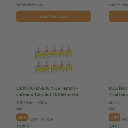
sofort lieferbar
sofort lief
In den Warenkorb
DEXTRO ENERGY Gel lemon +
DEXTRO E
caffeine 10er Set 10X60 ml Gel
+ caffein
10X60 ml = 600 ml
60 ml
Gel
Gel
-26%
-10%
UVP:
26,90 €
UV
19,95 €
2,41 €