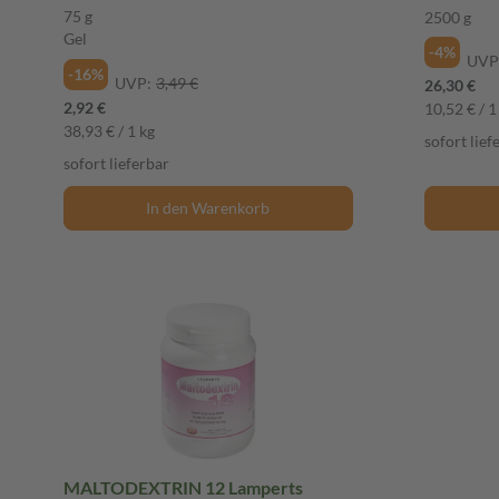
75 g
2500 g
Gel
-4%
UVP
-16%
UVP:
3,49 €
26,30 €
2,92 €
10,52 € / 1
38,93 € / 1 kg
sofort lief
sofort lieferbar
In den Warenkorb
MALTODEXTRIN 12 Lamperts