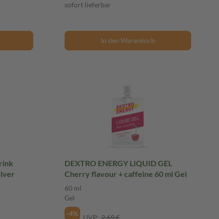
sofort lieferbar
In den Warenkorb
rink
DEXTRO ENERGY LIQUID GEL
ulver
Cherry flavour + caffeine 60 ml Gel
60 ml
Gel
-4%
UVP:
2,69 €