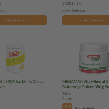
l
39,32 € / 1 kg
erbar
sofort lieferbar
In den Warenkorb
In den Warenkorb
NERGY Iso Drink Citrus
MEGAMAX Vita Mineral D
ver
Blutorange Pulver 350 g P
350 g
Pulver
-10%
UVP:
19,95 €