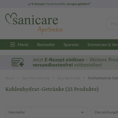
3
E-Rezept:
Heute bestellt,
morgen geliefert
Menü
Bestseller
Sparsets
Schmerzen & Ver
Sport
Sportlernahrung
Sportgetränke
Kohlenhydrat-Get
Kohlenhydrat-Getränke
(25 Produkte)
Hersteller
Darreichungs