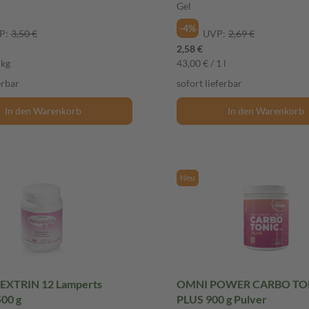
Gel
-4%
P:
3,50 €
UVP:
2,69 €
2,58 €
 kg
43,00 € / 1 l
erbar
sofort lieferbar
In den Warenkorb
In den Warenkorb
Neu
XTRIN 12 Lamperts
OMNI POWER CARBO TO
500 g
PLUS 900 g Pulver