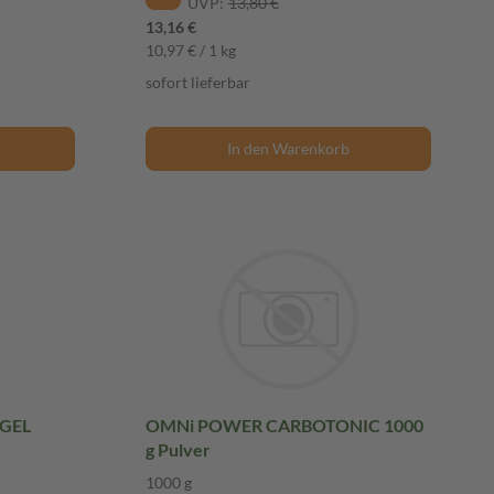
UVP:
13,80 €
13,16 €
10,97 € / 1 kg
sofort lieferbar
In den Warenkorb
 GEL
OMNi POWER CARBOTONIC 1000
g Pulver
1000 g