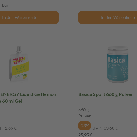
erbar
In den Warenkorb
In den Warenkorb
NERGY Liquid Gel lemon
Basica Sport 660 g Pulver
e 60 ml Gel
660 g
Pulver
-23%
P:
2,69 €
UVP:
33,60 €
25,95 €