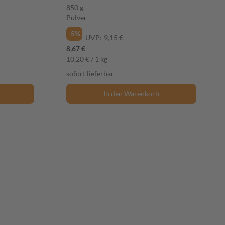
850 g
Pulver
-5%
UVP:
9,15 €
8,67 €
10,20 € / 1 kg
sofort lieferbar
In den Warenkorb