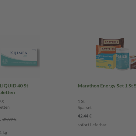
LIQUID 40 St
Marathon Energy Set 1 St 
bletten
 g
1 St
etten
Sparset
42,44 €
:
29,99 €
sofort lieferbar
1 kg