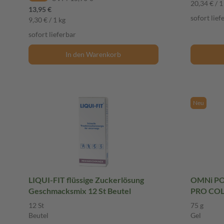
20,34 € / 1
13,95 €
sofort lief
9,30 € / 1 kg
sofort lieferbar
In den Warenkorb
Neu
LIQUI-FIT flüssige Zuckerlösung
OMNi P
Geschmacksmix 12 St Beutel
PRO COLA
12 St
75 g
Beutel
Gel