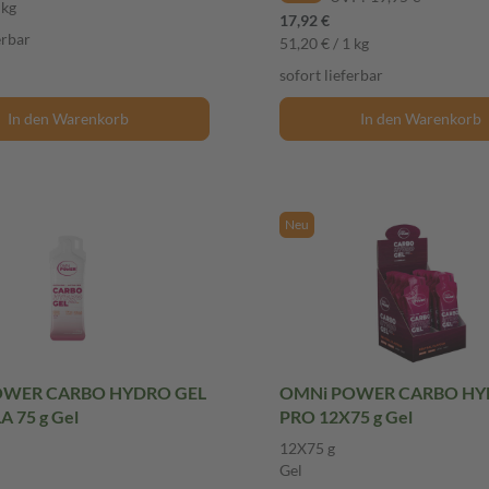
 kg
17,92 €
erbar
51,20 € / 1 kg
sofort lieferbar
In den Warenkorb
In den Warenkorb
Neu
OWER CARBO HYDRO GEL
OMNi POWER CARBO HY
 75 g Gel
PRO 12X75 g Gel
12X75 g
Gel