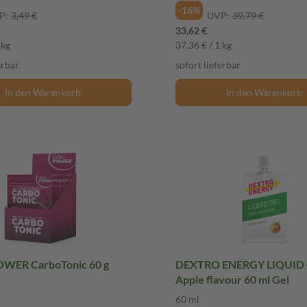
-16%
P:
3,49 €
UVP:
39,79 €
33,62 €
 kg
37,36 € / 1 kg
erbar
sofort lieferbar
In den Warenkorb
In den Warenkorb
WER CarboTonic 60 g
DEXTRO ENERGY LIQUID
Apple flavour 60 ml Gel
60 ml