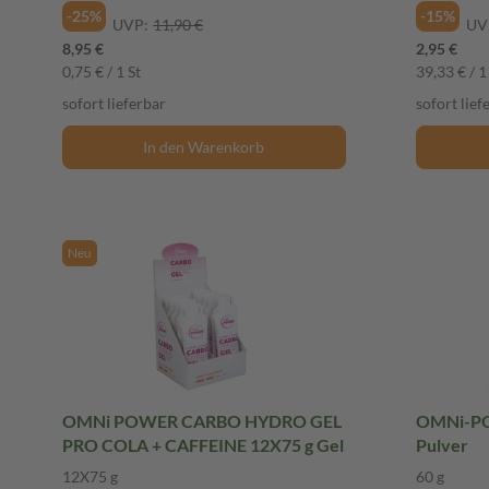
-25%
-15%
UVP:
11,90 €
UV
8,95 €
2,95 €
0,75 € / 1 St
39,33 € / 1
sofort lieferbar
sofort lief
In den Warenkorb
Neu
OMNi POWER CARBO HYDRO GEL
OMNi-PO
PRO COLA + CAFFEINE 12X75 g Gel
Pulver
12X75 g
60 g