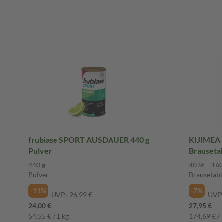
frubiase SPORT AUSDAUER 440 g
KIJIMEA 
Pulver
Brauseta
440 g
40 St = 160
Pulver
Brausetabl
-11%
-7%
UVP:
26,99 €
UVP
24,00 €
27,95 €
54,55 € / 1 kg
174,69 € / 