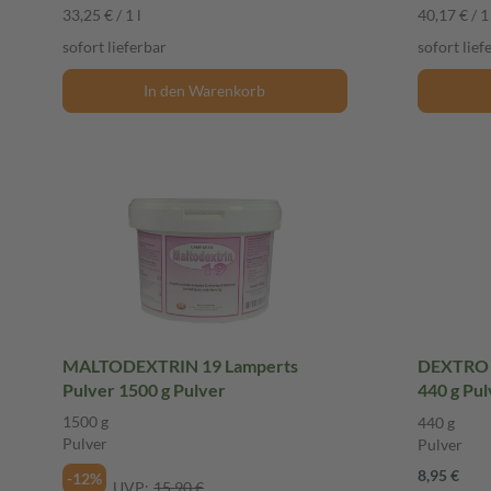
33,25 € / 1 l
40,17 € / 1 
sofort lieferbar
sofort lief
In den Warenkorb
MALTODEXTRIN 19 Lamperts
DEXTRO E
Pulver 1500 g Pulver
440 g Pul
1500 g
440 g
Pulver
Pulver
8,95 €
-12%
UVP:
15,90 €