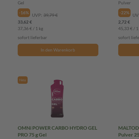
Gel
Pulver
-16%
-22%
UVP:
39,79 €
UV
33,62 €
2,72 €
37,36 € / 1 kg
45,33 € / 1
sofort lieferbar
sofort lief
In den Warenkorb
Neu
OMNi POWER CARBO HYDRO GEL
MALTODE
PRO 75 g Gel
Pulver 2