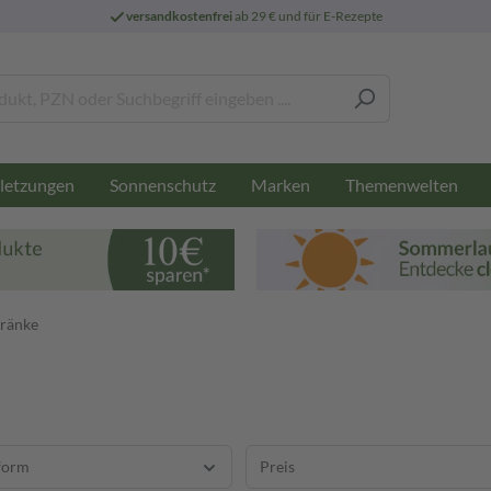
versandkostenfrei
ab 29 € und für E-Rezepte
letzungen
Sonnenschutz
Marken
Themenwelten
ränke
form
Preis