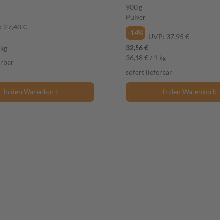
900 g
Pulver
:
27,40 €
-14%
UVP:
37,95 €
32,56 €
 kg
36,18 € / 1 kg
erbar
sofort lieferbar
In den Warenkorb
In den Warenkorb