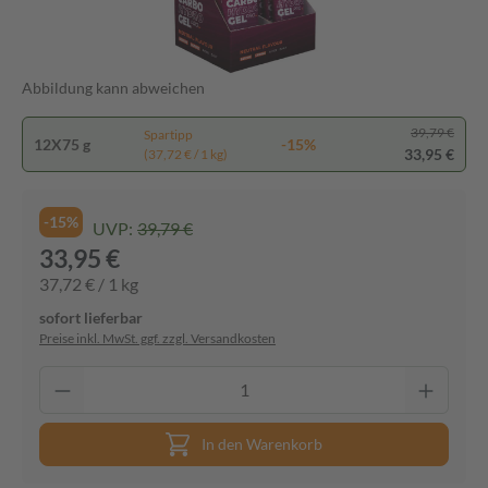
Abbildung kann abweichen
39,79 €
Spartipp
12X75 g
-15%
33,95 €
(37,72 € / 1 kg)
-15%
UVP:
39,79 €
33,95 €
37,72 € / 1 kg
sofort lieferbar
Preise inkl. MwSt. ggf. zzgl. Versandkosten
In den Warenkorb