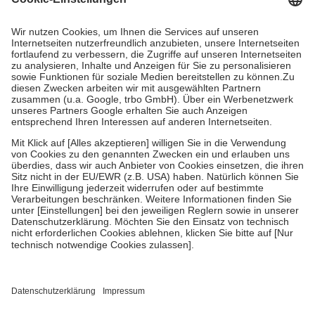
Prozent des Abgabepreises,
mindestens
jedoch
fünf Euro
und
höchstens zehn Euro.
Es sind jedoch nie mehr als die tatsächlichen
Kosten der Leistung zu entrichten.
Diese Regeln gelten grundsätzlich auch für Online-Apotheken.
Bei Heilmitteln und häuslicher Krankenpflege beträgt die
Zuzahlung zehn Prozent der Kosten sowie zehn Euro je
Verordnung.
Um das Engagement der Versicherten für ihre eigene Gesundheit zu
stärken und die besondere Stellung der Familie zu unterstützen,
fallen
keine Zuzahlungen
an bei:
• Kindern und Jugendlichen bis zum vollendeten 18. Lebensjahr
mit Ausnahme der Fahrkosten
• Untersuchungen zur Vorsorge und Früherkennung, die von der
GKV getragen werden
• empfohlenen Schutzimpfungen
• Harn- und Blutteststreifen
Wir nutzen Trusted Shops als unabhängigen Dienstleister für die
Einholung von Bewertungen. Trusted Shops hat Maßnahmen
getroffen, um sicherzustellen, dass es sich um echte Bewertungen
handelt. Mehr Informationen findest du hier: