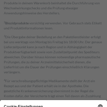
Produkte in deinem Warenkorb beinhaltet die Durchführung von
Wechselwirkungschecks und die Prüfung etwaiger
Anwendungshinweise des Herstellers.
2
Biozidprodukte
vorsichtig verwenden. Vor Gebrauch stets Etikett
und Produktinformationen lesen.
3
Die Übergabe deiner Bestellung an den Paketdienstleister erfolgt
bei uns werktags von Montag bis Freitag bis 18:00 Uhr. Der genaue
Lieferzeitpunkt kann je nach Region und in Abhängigkeit der
Produktverfügbarkeit sowie vom Zustellzeitpunkt des Spediteurs
abweichen. Darüber hinaus können notwendige pharmazeutische
Prüfungen, die zu deiner Arzneimittelsicherheit dienen, die
Lieferfrist um die Dauer der Prüfungen einschließlich Klärungen
verlängern.
4
Für verschreibungspflichtige Medikamente stellt der Arzt ein
Rezept aus und der Patient erhält sie in der Apotheke. Die
gesetzliche Krankenversicherung übernimmt in der Regel die
Kosten dafür, der Versicherte trägt einen Teil davon als Zuzahlung
mit.
Grundsätzlich leisten Mitglieder Zuzahlungen in Höhe von zehn