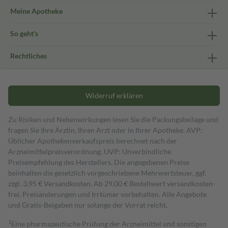
Meine Apotheke
So geht's
Rechtliches
Widerruf erklären
Zu Risiken und Nebenwirkungen lesen Sie die Packungsbeilage und
fragen Sie Ihre Ärztin, Ihren Arzt oder in Ihrer Apotheke. AVP:
Üblicher Apothekenverkaufspreis berechnet nach der
Arzneimittelpreisverordnung. UVP: Unverbindliche
Preisempfehlung des Herstellers. Die angegebenen Preise
beinhalten die gesetzlich vorgeschriebene Mehrwertsteuer, ggf.
zzgl. 3,95 € Versandkosten. Ab 29,00 € Bestell­wert versand­kosten­
frei. Preisänderungen und Irrtümer vorbehalten. Alle Angebote
und Gratis-Beigaben nur solange der Vorrat reicht.
1
Eine pharmazeutische Prüfung der Arzneimittel und sonstigen