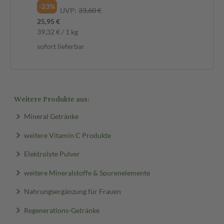
0,9
-23%
UVP:
33,60 €
20,
25,95 €
sof
39,32 € / 1 kg
sofort lieferbar
Weitere Produkte aus:
Mineral Getränke
weitere Vitamin C Produkte
Elektrolyte Pulver
weitere Mineralstoffe & Spurenelemente
Nahrungsergänzung für Frauen
Regenerations-Getränke