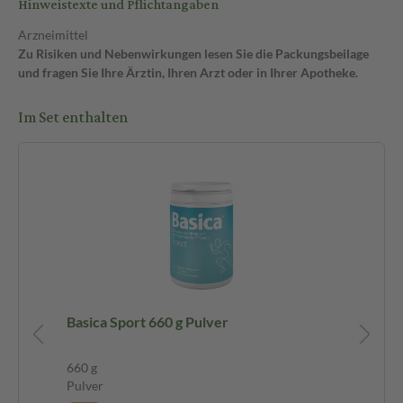
Hinweistexte und Pflichtangaben
Arzneimittel
Zu Risiken und Nebenwirkungen lesen Sie die Packungsbeilage
und fragen Sie Ihre Ärztin, Ihren Arzt oder in Ihrer Apotheke.
Im Set enthalten
Basica Sport 660 g Pulver
DE
660 g
46 
Pulver
Täf