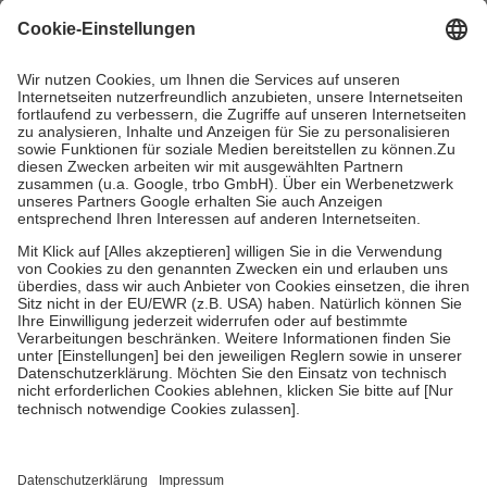
mit.
Grundsätzlich leisten Mitglieder Zuzahlungen in Höhe von zehn
Prozent des Abgabepreises,
mindestens
jedoch
fünf Euro
und
höchstens zehn Euro.
Es sind jedoch nie mehr als die tatsächlichen
Kosten der Leistung zu entrichten.
Diese Regeln gelten grundsätzlich auch für Online-Apotheken.
Bei Heilmitteln und häuslicher Krankenpflege beträgt die
Zuzahlung zehn Prozent der Kosten sowie zehn Euro je
Verordnung.
Um das Engagement der Versicherten für ihre eigene Gesundheit zu
stärken und die besondere Stellung der Familie zu unterstützen,
fallen
keine Zuzahlungen
an bei:
• Kindern und Jugendlichen bis zum vollendeten 18. Lebensjahr
mit Ausnahme der Fahrkosten
• Untersuchungen zur Vorsorge und Früherkennung, die von der
GKV getragen werden
• empfohlenen Schutzimpfungen
• Harn- und Blutteststreifen
Wir nutzen Trusted Shops als unabhängigen Dienstleister für die
Einholung von Bewertungen. Trusted Shops hat Maßnahmen
getroffen, um sicherzustellen, dass es sich um echte Bewertungen