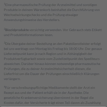
1
Eine pharmazeutische Prüfung der Arzneimittel und sonstigen
Produkte in deinem Warenkorb beinhaltet die Durchführung von
Wechselwirkungschecks und die Prüfung etwaiger
Anwendungshinweise des Herstellers.
2
Biozidprodukte
vorsichtig verwenden. Vor Gebrauch stets Etikett
und Produktinformationen lesen.
3
Die Übergabe deiner Bestellung an den Paketdienstleister erfolgt
bei uns werktags von Montag bis Freitag bis 18:00 Uhr. Der genaue
Lieferzeitpunkt kann je nach Region und in Abhängigkeit der
Produktverfügbarkeit sowie vom Zustellzeitpunkt des Spediteurs
abweichen. Darüber hinaus können notwendige pharmazeutische
Prüfungen, die zu deiner Arzneimittelsicherheit dienen, die
Lieferfrist um die Dauer der Prüfungen einschließlich Klärungen
verlängern.
4
Für verschreibungspflichtige Medikamente stellt der Arzt ein
Rezept aus und der Patient erhält sie in der Apotheke. Die
gesetzliche Krankenversicherung übernimmt in der Regel die
Kosten dafür, der Versicherte trägt einen Teil davon als Zuzahlung