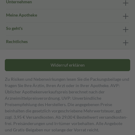
Unternehmen
Meine Apotheke
So geht's
Rechtliches
Widerruf erklären
Zu Risiken und Nebenwirkungen lesen Sie die Packungsbeilage und
fragen Sie Ihre Ärztin, Ihren Arzt oder in Ihrer Apotheke. AVP:
Üblicher Apothekenverkaufspreis berechnet nach der
Arzneimittelpreisverordnung. UVP: Unverbindliche
Preisempfehlung des Herstellers. Die angegebenen Preise
beinhalten die gesetzlich vorgeschriebene Mehrwertsteuer, ggf.
zzgl. 3,95 € Versandkosten. Ab 29,00 € Bestell­wert versand­kosten­
frei. Preisänderungen und Irrtümer vorbehalten. Alle Angebote
und Gratis-Beigaben nur solange der Vorrat reicht.