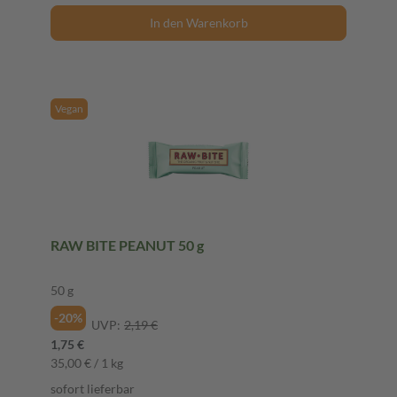
In den Warenkorb
Vegan
RAW BITE PEANUT 50 g
50 g
-20%
UVP:
2,19 €
1,75 €
35,00 € / 1 kg
sofort lieferbar