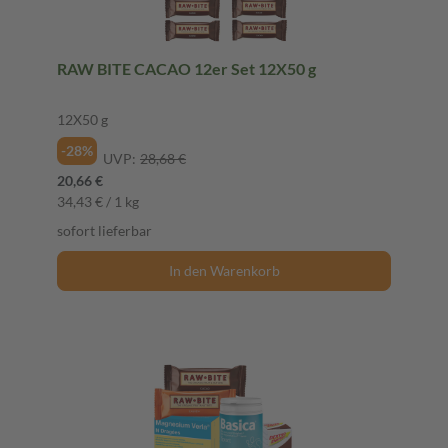
RAW BITE CACAO 12er Set 12X50 g
12X50 g
-28%
UVP:
28,68 €
20,66 €
34,43 € / 1 kg
sofort lieferbar
In den Warenkorb