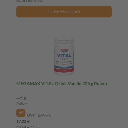
sofort lieferbar
In den Warenkorb
MEGAMAX VITAL-Drink Vanille 425 g Pulver
425 g
Pulver
-4%
UVP:
17,95 €
17,23 €
40,54 € / 1 kg