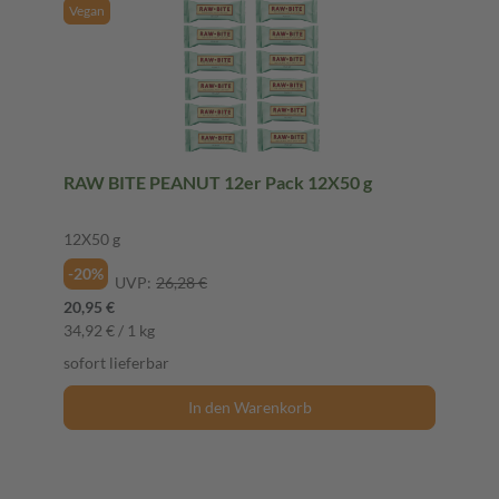
Vegan
RAW BITE PEANUT 12er Pack 12X50 g
12X50 g
-20%
UVP:
26,28 €
20,95 €
34,92 € / 1 kg
sofort lieferbar
In den Warenkorb