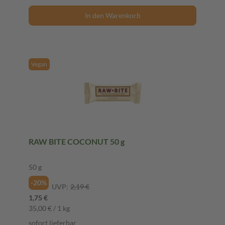
In den Warenkorb
Vegan
RAW BITE COCONUT 50 g
50 g
-20%
UVP:
2,19 €
1,75 €
35,00 € / 1 kg
sofort lieferbar