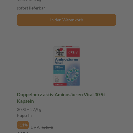
sofort lieferbar
In den Warenkorb
Doppelherz aktiv Aminosäuren Vital 30 St
Kapseln
30 St = 27,9 g
Kapseln
-11%
UVP:
5,45 €