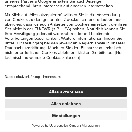
-30%
UVP:
43,95 €
30,58 €
40,77 € / 1 kg
sofort lieferbar
In den Warenkorb
OPTIFAST SELECTION SUPPEN 8X55 g Pulver
8X55 g
Pulver