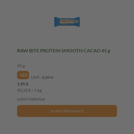
RAW BITE PROTEIN SMOOTH CACAO 45 g
45 g
-18%
UVP:
2,39 €
1,95 €
43,33 € / 1 kg
sofort lieferbar
In den Warenkorb