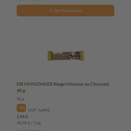
In den Warenkorb
DR.MUNZINGER Riegel Mousse au Chocolat
40 g
40 g
-3%
UVP:
1,99 €
1,94 €
48,50 € / 1 kg