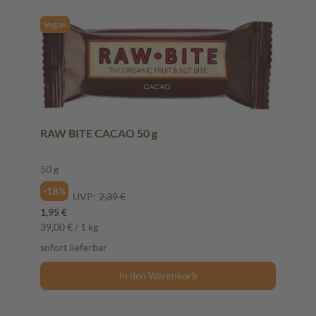
Vegan
RAW BITE CACAO 50 g
50 g
-18%
UVP:
2,39 €
1,95 €
39,00 € / 1 kg
sofort lieferbar
In den Warenkorb