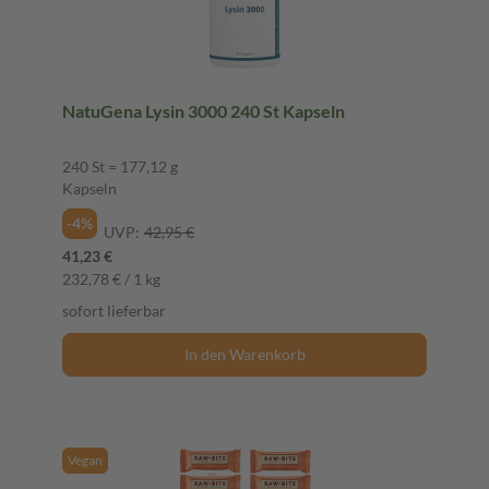
NatuGena Lysin 3000 240 St Kapseln
240 St = 177,12 g
Kapseln
-4%
UVP:
42,95 €
41,23 €
232,78 € / 1 kg
sofort lieferbar
In den Warenkorb
Vegan