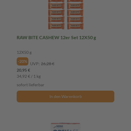
RAW BITE CASHEW 12er Set 12X50 g
12X50 g
-20%
UVP:
26,28 €
20,95 €
34,92 € / 1 kg
sofort lieferbar
In den Warenkorb