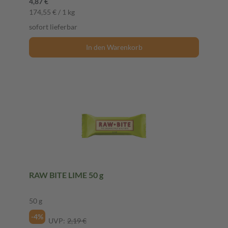
4,87 €
174,55 € / 1 kg
sofort lieferbar
In den Warenkorb
RAW BITE LIME 50 g
50 g
-4%
UVP:
2,19 €