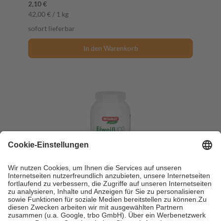
2,10 €
42,00 € / 1 kg
sofort lieferbar
In den Warenkorb
EIWEISS VANILLE Megamax Pulver 750 g
Pulver
750 g
Pulver