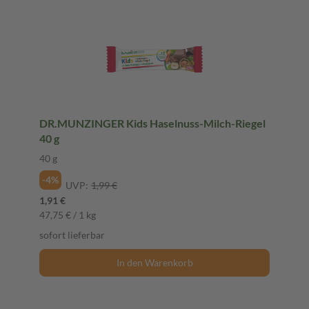
DR.MUNZINGER Kids Haselnuss-Milch-Riegel
40 g
40 g
-4%
UVP:
1,99 €
1,91 €
47,75 € / 1 kg
sofort lieferbar
In den Warenkorb