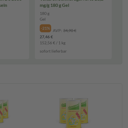
seln
mg/g 180 g Gel
180 g
Gel
-21%
AVP:
34,90 €
27,46 €
152,56 € / 1 kg
sofort lieferbar