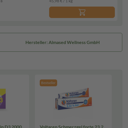
 g
45,98 € / 1 kg
Hersteller: Almased Wellness GmbH
Bestseller
in D3 2000
Voltaren Schmerzgel forte 23,2