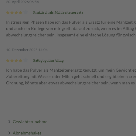
20. April 2026 06:54
Praktisch als Mahlzeitenersatz
In stressigen Phasen habe ich das Pulver als Ersatz für eine Mahlzeit
und auch ein Kollege von mir greift darauf zurück, wenn es im Alltag
abwechslungsreicher sein. Insgesamt eine einfache Lösung für zwisc
10. Dezember 2025 14:04
Sättigt gut im Alltag
Ich habe das Pulver als Mahlzeitenersatz genutzt, um mein Gewicht et
Zubereitung mit Wasser oder Milch geht schnell und ergibt einen crem
Ordnung, könnte aber etwas abwechslungsreicher sein, wenn man es ö
Gewichtszunahme
Abnehmshakes