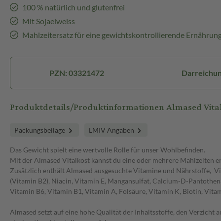
100 % natürlich und glutenfrei
Mit Sojaeiweiss
Mahlzeitersatz für eine gewichtskontrollierende Ernährun
PZN: 03321472
Darreichun
Produktdetails/Produktinformationen Almased Vita
Packungsbeilage
LMIV Angaben
Das Gewicht spielt eine wertvolle Rolle für unser Wohlbefinden.
Mit der Almased Vitalkost kannst du eine oder mehrere Mahlzeiten er
Zusätzlich enthält Almased ausgesuchte Vitamine und Nährstoffe, Vi
(Vitamin B2), Niacin, Vitamin E, Mangansulfat, Calcium-D-Pantothen
Vitamin B6, Vitamin B1, Vitamin A, Folsäure, Vitamin K, Biotin, Vita
Almased setzt auf eine hohe Qualität der Inhaltsstoffe, den Verzicht a