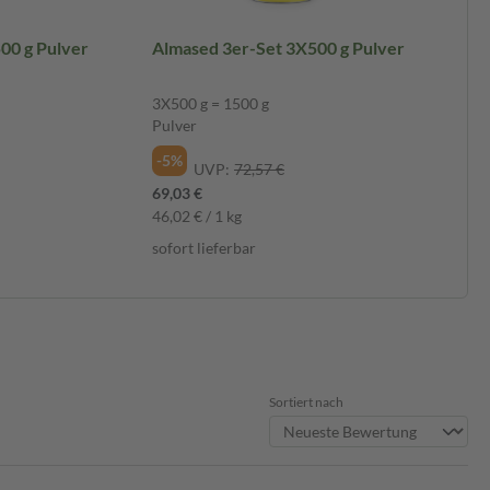
00 g Pulver
Almased 3er-Set 3X500 g Pulver
3X500 g = 1500 g
Pulver
-5%
UVP:
72,57 €
69,03 €
46,02 € / 1 kg
sofort lieferbar
Sortiert nach