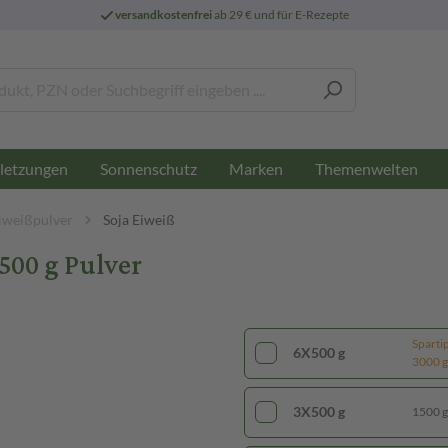
versandkostenfrei
ab 29 € und für E-Rezepte
letzungen
Sonnenschutz
Marken
Themenwelten
iweißpulver
Soja Eiweiß
500 g Pulver
Sparti
6X500 g
3000 g 
3X500 g
1500 g 