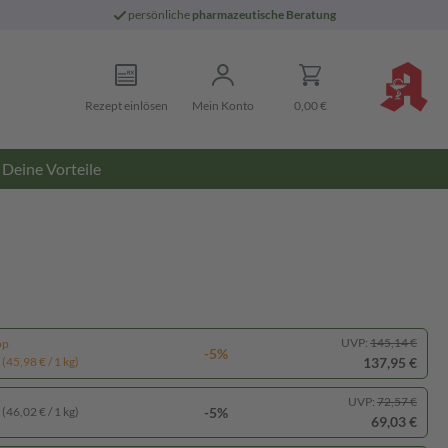
persönliche
pharmazeutische Beratung
Rezept einlösen
Mein Konto
0,00 €
Deine Vorteile
UVP:
145,14 €
pp
-5%
137,95 €
(45,98 € / 1 kg)
UVP:
72,57 €
-5%
(46,02 € / 1 kg)
69,03 €