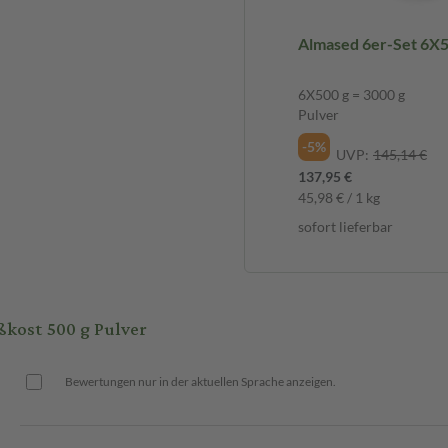
Almased 6er-Set 6X5
werden. Die Almased-Diät erfüllt
eck. Andere Lebensmittel müssen
6X500 g = 3000 g
slungsreiche und ausgewogene
Pulver
on.
-5%
UVP:
145,14 €
137,95 €
45,98 € / 1 kg
sofort lieferbar
germilch-Joghurtpulver 22%,
, Eisenfumarat, Farbstoff
 Calcium-D-Pantothenat, Vitamin
did, Vitamin K, Natriumselenit,
kost 500 g Pulver
Bewertungen nur in der aktuellen Sprache anzeigen.