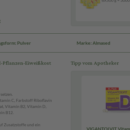
6X500 g = 3000
g
gsform: Pulver
Marke: Almased
l-Pflanzen-Eiweißkost
Tipp vom Apotheker
setzen.
tamin C, Farbstoff Riboflavin
at, Vitamin B2, Vitamin D,
min B12.
uf Zusatzstoffe und ein
VIGANTOLVIT Vitam