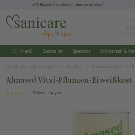
3
E-Rezept:
Heute bestellt,
morgen geliefert
Menü
Bestseller
Sparsets
Schmerzen & Ver
Abnehmen, Diät und Fasten
Diätkost
Eiweissprodukte
E
Almased Vital-Pflanzen-Eiweißkost 
2 Bewertungen