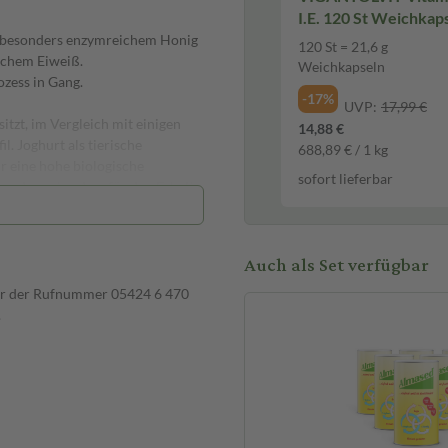
I.E. 120 St Weichkap
d besonders enzymreichem Honig
120 St = 21,6 g
ischem Eiweiß.
Weichkapseln
zess in Gang.
-17%
UVP:
17,99 €
tzt, im Vergleich mit einigen
14,88 €
. Joghurt als tierische
688,89 € / 1 kg
ür eine hohe biologische
sofort lieferbar
ased sorgt zudem für den Erhalt
Auch als Set verfügbar
i Mahlzeiten durch einen
löst (gut umrühren und
nter der Rufnummer 05424 6 470
ttigten Fettsäuren (z.B. Raps-,
.
forderlich, da Almased kein
ßter Soja- oder Mandelmilch
r einfach nur Eiswürfel in