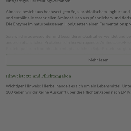
einzigartiges Herstellungsverfahren.
Almased besteht aus hochwertigem Soja, probiotischem Joghurt un
und enthält alle essenziellen Aminosäuren aus pflanzlichem und tier
Die Enzyme im naturbelassenen Honig setzen einen Fermentationspro
Soja wird in ausgesuchter und besonderer Qualität verwendet und besi
anderen pflanzlichen Proteinen, ein hervorragendes Aminosäure-Profil
Proteinquelle, in Kombination mit pflanzlichem Soja-Protein, sorgt f
Wertigkeit. Die schonende Verarbeitung bei der Herstellung von Alm
Mehr lesen
natürlicher Vitamine und Inhaltsstoffe.
Verzehrempfehlung:
Hinweistexte und Pflichtangaben
ZUR GEWICHTSABNAHME:
Wer abnehmen will, ersetzt täglich zwe
Almased-Shake. 50 g Almased-Pulver werden in 200 ml Wasser aufge
Wichtiger Hinweis: Hierbei handelt es sich um ein Lebensmittel. U
schütteln). Dazu gib bitte 2 Teelöffel (6 g) Pflanzenöl mit vielen ungesä
100 geben wir dir gerne Auskunft über die Pflichtangaben nach LMIV
Soja- oder Walnussöl). Das Befolgen des Zubereitungshinweises ist er
vollständiges Lebensmittel ist.
Verzehrs-Variationen
Du kannst den Almased-Shake auch mit fettarmer Milch oder ungesü
zubereiten. Probiere doch auch mal Zimt, zuckerfreien Backkakao ode