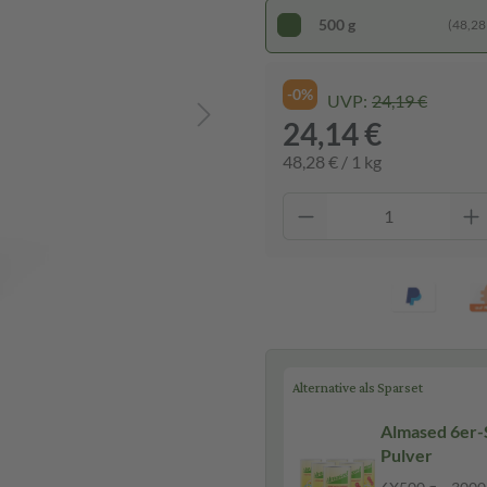
500 g
(48,28 
-0%
UVP:
24,19 €
24,14 €
48,28 € / 1 kg
Alternative als Sparset
Almased 6er-
Pulver