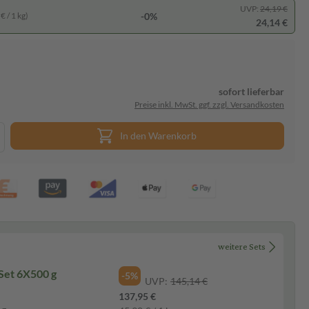
UVP:
24,19 €
-0%
€ / 1 kg)
24,14 €
sofort lieferbar
Preise inkl. MwSt. ggf. zzgl. Versandkosten
In den Warenkorb
weitere Sets
Set 6X500 g
-5%
UVP:
145,14 €
137,95 €