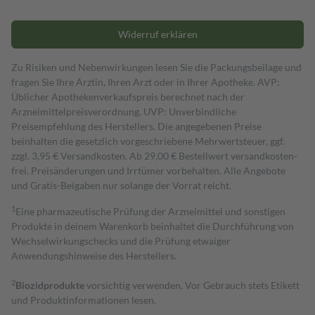
Widerruf erklären
Zu Risiken und Nebenwirkungen lesen Sie die Packungsbeilage und
fragen Sie Ihre Ärztin, Ihren Arzt oder in Ihrer Apotheke. AVP:
Üblicher Apothekenverkaufspreis berechnet nach der
Arzneimittelpreisverordnung. UVP: Unverbindliche
Preisempfehlung des Herstellers. Die angegebenen Preise
beinhalten die gesetzlich vorgeschriebene Mehrwertsteuer, ggf.
zzgl. 3,95 € Versandkosten. Ab 29,00 € Bestell­wert versand­kosten­
frei. Preisänderungen und Irrtümer vorbehalten. Alle Angebote
und Gratis-Beigaben nur solange der Vorrat reicht.
1
Eine pharmazeutische Prüfung der Arzneimittel und sonstigen
Produkte in deinem Warenkorb beinhaltet die Durchführung von
Wechselwirkungschecks und die Prüfung etwaiger
Anwendungshinweise des Herstellers.
2
Biozidprodukte
vorsichtig verwenden. Vor Gebrauch stets Etikett
und Produktinformationen lesen.