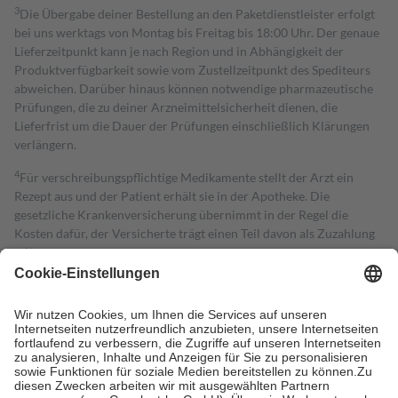
3
Die Übergabe deiner Bestellung an den Paketdienstleister erfolgt
bei uns werktags von Montag bis Freitag bis 18:00 Uhr. Der genaue
Lieferzeitpunkt kann je nach Region und in Abhängigkeit der
Produktverfügbarkeit sowie vom Zustellzeitpunkt des Spediteurs
abweichen. Darüber hinaus können notwendige pharmazeutische
Prüfungen, die zu deiner Arzneimittelsicherheit dienen, die
Lieferfrist um die Dauer der Prüfungen einschließlich Klärungen
verlängern.
4
Für verschreibungspflichtige Medikamente stellt der Arzt ein
Rezept aus und der Patient erhält sie in der Apotheke. Die
gesetzliche Krankenversicherung übernimmt in der Regel die
Kosten dafür, der Versicherte trägt einen Teil davon als Zuzahlung
mit.
Grundsätzlich leisten Mitglieder Zuzahlungen in Höhe von zehn
Prozent des Abgabepreises,
mindestens
jedoch
fünf Euro
und
höchstens zehn Euro.
Es sind jedoch nie mehr als die tatsächlichen
Kosten der Leistung zu entrichten.
Diese Regeln gelten grundsätzlich auch für Online-Apotheken.
Bei Heilmitteln und häuslicher Krankenpflege beträgt die
Zuzahlung zehn Prozent der Kosten sowie zehn Euro je