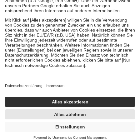
Verordnung.
Um das Engagement der Versicherten für ihre eigene Gesundheit zu
stärken und die besondere Stellung der Familie zu unterstützen,
fallen
keine Zuzahlungen
an bei:
• Kindern und Jugendlichen bis zum vollendeten 18. Lebensjahr
mit Ausnahme der Fahrkosten
• Untersuchungen zur Vorsorge und Früherkennung, die von der
GKV getragen werden
• empfohlenen Schutzimpfungen
• Harn- und Blutteststreifen
Wir nutzen Trusted Shops als unabhängigen Dienstleister für die
Einholung von Bewertungen. Trusted Shops hat Maßnahmen
getroffen, um sicherzustellen, dass es sich um echte Bewertungen
handelt. Mehr Informationen findest du hier:
https://help.etrusted.com/hc/de/articles/4419944605341
Einige Bilder und Inhalte wurden unter Zuhilfenahme künstlicher
Intelligenz erstellt.
UVP:
15,95 €
15,11 €