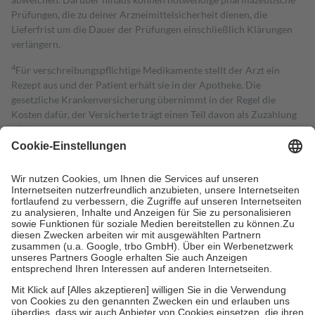
Prüfungen, die zu deiner Arzneimittelsicherheit dienen, die
Lieferfrist um die Dauer der Prüfungen einschließlich Klärungen
verlängern.
4
Für verschreibungspflichtige Medikamente stellt der Arzt ein
Rezept aus und der Patient erhält sie in der Apotheke. Die
gesetzliche Krankenversicherung übernimmt in der Regel die
Kosten dafür, der Versicherte trägt einen Teil davon als Zuzahlung
mit.
Grundsätzlich leisten Mitglieder Zuzahlungen in Höhe von zehn
Prozent des Abgabepreises,
mindestens
jedoch
fünf Euro
und
höchstens zehn Euro.
Es sind jedoch nie mehr als die tatsächlichen
Kosten der Leistung zu entrichten.
Diese Regeln gelten grundsätzlich auch für Online-Apotheken.
Bei Heilmitteln und häuslicher Krankenpflege beträgt die
Zuzahlung zehn Prozent der Kosten sowie zehn Euro je
Verordnung.
Um das Engagement der Versicherten für ihre eigene Gesundheit zu
stärken und die besondere Stellung der Familie zu unterstützen,
fallen
keine Zuzahlungen
an bei:
• Kindern und Jugendlichen bis zum vollendeten 18. Lebensjahr