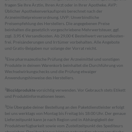
fragen Sie Ihre Ärztin, Ihren Arzt oder in Ihrer Apotheke. AVP:
Üblicher Apothekenverkaufspreis berechnet nach der
Arzneimittelpreisverordnung. UVP: Unverbindliche
Preisempfehlung des Herstellers. Die angegebenen Preise
beinhalten die gesetzlich vorgeschriebene Mehrwertsteuer, ggf.
zzgl. 3,95 € Versandkosten. Ab 29,00 € Bestell­wert versand­kosten­
frei. Preisänderungen und Irrtümer vorbehalten. Alle Angebote
und Gratis-Beigaben nur solange der Vorrat reicht.
1
Eine pharmazeutische Prüfung der Arzneimittel und sonstigen
Produkte in deinem Warenkorb beinhaltet die Durchführung von
Wechselwirkungschecks und die Prüfung etwaiger
Anwendungshinweise des Herstellers.
2
Biozidprodukte
vorsichtig verwenden. Vor Gebrauch stets Etikett
und Produktinformationen lesen.
3
Die Übergabe deiner Bestellung an den Paketdienstleister erfolgt
bei uns werktags von Montag bis Freitag bis 18:00 Uhr. Der genaue
Lieferzeitpunkt kann je nach Region und in Abhängigkeit der
Produktverfügbarkeit sowie vom Zustellzeitpunkt des Spediteurs
abweichen. Darüber hinaus können notwendige pharmazeutische