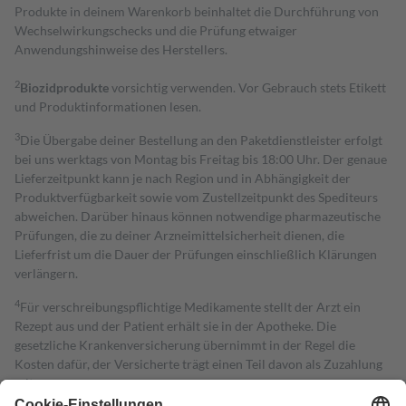
Produkte in deinem Warenkorb beinhaltet die Durchführung von
Wechselwirkungschecks und die Prüfung etwaiger
Anwendungshinweise des Herstellers.
2
Biozidprodukte
vorsichtig verwenden. Vor Gebrauch stets Etikett
und Produktinformationen lesen.
3
Die Übergabe deiner Bestellung an den Paketdienstleister erfolgt
bei uns werktags von Montag bis Freitag bis 18:00 Uhr. Der genaue
Lieferzeitpunkt kann je nach Region und in Abhängigkeit der
Produktverfügbarkeit sowie vom Zustellzeitpunkt des Spediteurs
abweichen. Darüber hinaus können notwendige pharmazeutische
Prüfungen, die zu deiner Arzneimittelsicherheit dienen, die
Lieferfrist um die Dauer der Prüfungen einschließlich Klärungen
verlängern.
4
Für verschreibungspflichtige Medikamente stellt der Arzt ein
Rezept aus und der Patient erhält sie in der Apotheke. Die
gesetzliche Krankenversicherung übernimmt in der Regel die
Kosten dafür, der Versicherte trägt einen Teil davon als Zuzahlung
mit.
Grundsätzlich leisten Mitglieder Zuzahlungen in Höhe von zehn