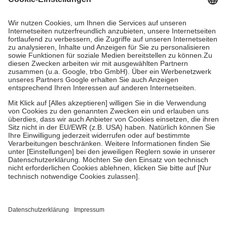
Prozent des Abgabepreises,
mindestens
jedoch
fünf Euro
und
höchstens zehn Euro.
Es sind jedoch nie mehr als die tatsächlichen
Kosten der Leistung zu entrichten.
Diese Regeln gelten grundsätzlich auch für Online-Apotheken.
Bei Heilmitteln und häuslicher Krankenpflege beträgt die
Zuzahlung zehn Prozent der Kosten sowie zehn Euro je
Verordnung.
Um das Engagement der Versicherten für ihre eigene Gesundheit zu
stärken und die besondere Stellung der Familie zu unterstützen,
fallen
keine Zuzahlungen
an bei:
• Kindern und Jugendlichen bis zum vollendeten 18. Lebensjahr
mit Ausnahme der Fahrkosten
• Untersuchungen zur Vorsorge und Früherkennung, die von der
GKV getragen werden
• empfohlenen Schutzimpfungen
• Harn- und Blutteststreifen
Wir nutzen Trusted Shops als unabhängigen Dienstleister für die
Einholung von Bewertungen. Trusted Shops hat Maßnahmen
getroffen, um sicherzustellen, dass es sich um echte Bewertungen
handelt. Mehr Informationen findest du hier: