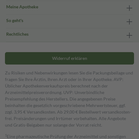
Meine Apotheke
So geht's
Rechtliches
Widerruf erklären
Zu Risiken und Nebenwirkungen lesen Sie die Packungsbeilage und
fragen Sie Ihre Ärztin, Ihren Arzt oder in Ihrer Apotheke. AVP:
Üblicher Apothekenverkaufspreis berechnet nach der
Arzneimittelpreisverordnung. UVP: Unverbindliche
Preisempfehlung des Herstellers. Die angegebenen Preise
beinhalten die gesetzlich vorgeschriebene Mehrwertsteuer, ggf.
zzgl. 3,95 € Versandkosten. Ab 29,00 € Bestell­wert versand­kosten­
frei. Preisänderungen und Irrtümer vorbehalten. Alle Angebote
und Gratis-Beigaben nur solange der Vorrat reicht.
1
Eine pharmazeutische Prüfung der Arzneimittel und sonstigen