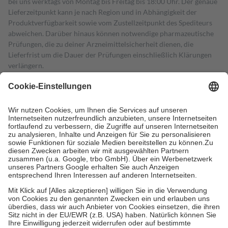
bei uns werktags von Montag bis Freitag bis 18:00 Uhr. Der genaue
Lieferzeitpunkt kann je nach Region und in Abhängigkeit der
Produktverfügbarkeit sowie vom Zustellzeitpunkt des Spediteurs
abweichen. Darüber hinaus können notwendige pharmazeutische
Prüfungen, die zu deiner Arzneimittelsicherheit dienen, die
Lieferfrist um die Dauer der Prüfungen einschließlich Klärungen
verlängern.
4
Für verschreibungspflichtige Medikamente stellt der Arzt ein
Rezept aus und der Patient erhält sie in der Apotheke. Die
gesetzliche Krankenversicherung übernimmt in der Regel die
Kosten dafür, der Versicherte trägt einen Teil davon als Zuzahlung
mit.
Grundsätzlich leisten Mitglieder Zuzahlungen in Höhe von zehn
Prozent des Abgabepreises,
mindestens
jedoch
fünf Euro
und
höchstens zehn Euro.
Es sind jedoch nie mehr als die tatsächlichen
Kosten der Leistung zu entrichten.
Diese Regeln gelten grundsätzlich auch für Online-Apotheken.
Bei Heilmitteln und häuslicher Krankenpflege beträgt die
Zuzahlung zehn Prozent der Kosten sowie zehn Euro je
Verordnung.
Um das Engagement der Versicherten für ihre eigene Gesundheit zu