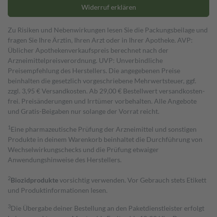
Widerruf erklären
Zu Risiken und Nebenwirkungen lesen Sie die Packungsbeilage und
fragen Sie Ihre Ärztin, Ihren Arzt oder in Ihrer Apotheke. AVP:
Üblicher Apothekenverkaufspreis berechnet nach der
Arzneimittelpreisverordnung. UVP: Unverbindliche
Preisempfehlung des Herstellers. Die angegebenen Preise
beinhalten die gesetzlich vorgeschriebene Mehrwertsteuer, ggf.
zzgl. 3,95 € Versandkosten. Ab 29,00 € Bestell­wert versand­kosten­
frei. Preisänderungen und Irrtümer vorbehalten. Alle Angebote
und Gratis-Beigaben nur solange der Vorrat reicht.
1
Eine pharmazeutische Prüfung der Arzneimittel und sonstigen
Produkte in deinem Warenkorb beinhaltet die Durchführung von
Wechselwirkungschecks und die Prüfung etwaiger
Anwendungshinweise des Herstellers.
2
Biozidprodukte
vorsichtig verwenden. Vor Gebrauch stets Etikett
und Produktinformationen lesen.
3
Die Übergabe deiner Bestellung an den Paketdienstleister erfolgt