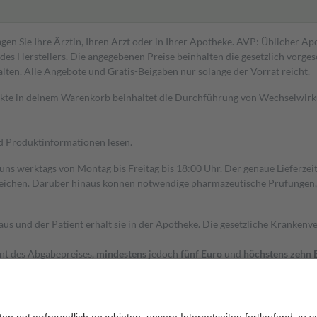
gen Sie Ihre Ärztin, Ihren Arzt oder in Ihrer Apotheke. AVP: Üblicher A
s Herstellers. Die angegebenen Preise beinhalten die gesetzlich vorgesc
alten. Alle Angebote und Gratis-Beigaben nur solange der Vorrat reicht.
dukte in deinem Warenkorb beinhaltet die Durchführung von Wechselwir
nd Produktinformationen lesen.
 uns werktags von Montag bis Freitag bis 18:00 Uhr. Der genaue Lieferze
ichen. Darüber hinaus können notwendige pharmazeutische Prüfungen, die
aus und der Patient erhält sie in der Apotheke. Die gesetzliche Krankenv
ent des Abgabepreises,
mindestens
jedoch
fünf Euro
und
höchstens zehn 
zehn Prozent der Kosten sowie zehn Euro je Verordnung.
rken und die besondere Stellung der Familie zu unterstützen, fallen
kein