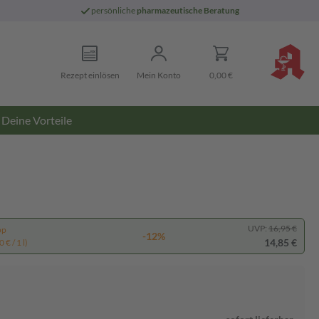
persönliche
pharmazeutische Beratung
Rezept einlösen
Mein Konto
0,00 €
Deine Vorteile
UVP:
16,95 €
pp
-12%
14,85 €
 € / 1 l)