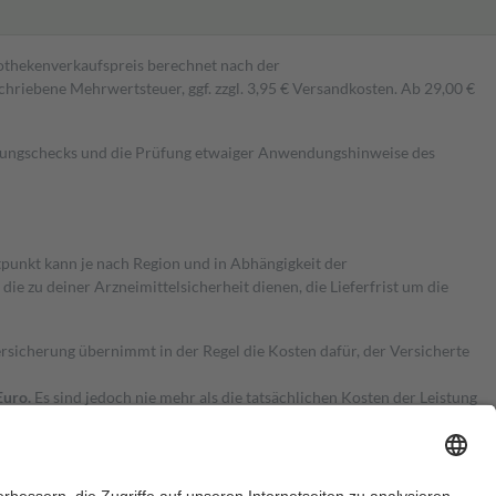
pothekenverkaufspreis berechnet nach der
hriebene Mehrwertsteuer, ggf. zzgl. 3,95 € Versandkosten. Ab 29,00 €
kungschecks und die Prüfung etwaiger Anwendungshinweise des
itpunkt kann je nach Region und in Abhängigkeit der
 zu deiner Arzneimittelsicherheit dienen, die Lieferfrist um die
ersicherung übernimmt in der Regel die Kosten dafür, der Versicherte
Euro.
Es sind jedoch nie mehr als die tatsächlichen Kosten der Leistung
e Zuzahlungen
an bei: