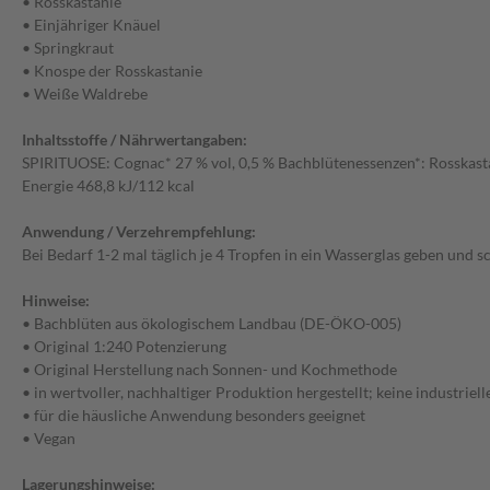
• Rosskastanie
• Einjähriger Knäuel
• Springkraut
• Knospe der Rosskastanie
• Weiße Waldrebe
Inhaltsstoffe / Nährwertangaben:
SPIRITUOSE: Cognac* 27 % vol, 0,5 % Bachblütenessenzen*: Rosskastan
Energie 468,8 kJ/112 kcal
Anwendung / Verzehrempfehlung:
Bei Bedarf 1-2 mal täglich je 4 Tropfen in ein Wasserglas geben und 
Hinweise:
• Bachblüten aus ökologischem Landbau (DE-ÖKO-005)
• Original 1:240 Potenzierung
• Original Herstellung nach Sonnen- und Kochmethode
• in wertvoller, nachhaltiger Produktion hergestellt; keine industrie
• für die häusliche Anwendung besonders geeignet
• Vegan
Lagerungshinweise: