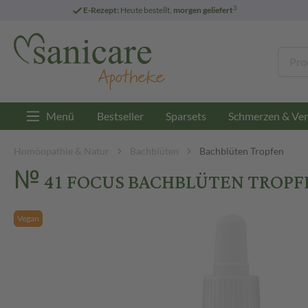
3
E-Rezept:
Heute bestellt,
morgen geliefert
Menü
Bestseller
Sparsets
Schmerzen & Ver
Homöopathie & Natur
Bachblüten
Bachblüten Tropfen
№ 41 FOCUS BACHBLÜTEN TROPFEN
Vegan