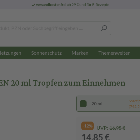
versandkostenfrei
ab 29 € und für E-Rezepte
letzungen
Sonnenschutz
Marken
Themenwelten
 20 ml Tropfen zum Einnehmen
Sparti
20 ml
(742,50
-12%
UVP:
16,95 €
14,85 €