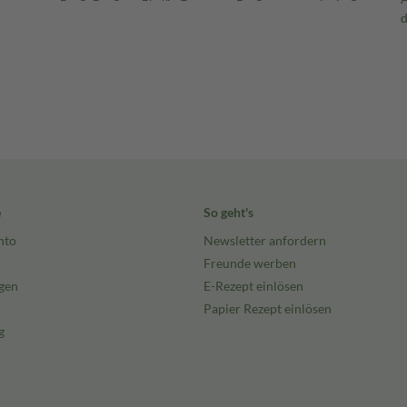
e
So geht's
nto
Newsletter anfordern
Freunde werben
gen
E-Rezept einlösen
Papier Rezept einlösen
g