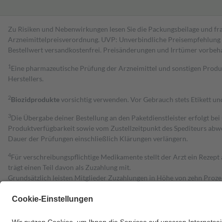
Zu Risiken und Nebenwirkungen lesen Sie die Packungsbeilage und fra
Arzneimittelpreisverordnung. UVP: Unverbindliche Preisempfehlung de
Bestell­wert versand­kosten­frei. Preisänderungen und Irrtümer vorbeh
1
Eine pharmazeutische Prüfung der Arzneimittel und sonstigen Pro
Herstellers.
2
Biozidprodukte
vorsichtig verwenden. Vor Gebrauch stets Etikett u
3
Die Übergabe deiner Bestellung an den Paketdienstleister erfolgt bei
Produktverfügbarkeit sowie vom Zustellzeitpunkt des Spediteurs abwe
Dauer der Prüfungen einschließlich Klärungen verlängern.
4
Für verschreibungspflichtige Medikamente stellt der Arzt ein Rezept 
trägt einen Teil davon als Zuzahlung mit.
Grundsätzlich leisten Mitglieder Zuzahlungen in Höhe von zehn Proz
zu entrichten.
Diese Regeln gelten grundsätzlich auch für Online-Apotheken.
Bei Heilmitteln und häuslicher Krankenpflege beträgt die Zuzahlung 
Um das Engagement der Versicherten für ihre eigene Gesundheit zu stä