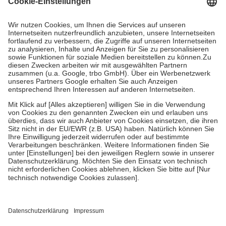
Prozent des Abgabepreises,
mindestens
jedoch
fünf Euro
und
höchstens zehn Euro.
Es sind jedoch nie mehr als die tatsächlichen
Kosten der Leistung zu entrichten.
Diese Regeln gelten grundsätzlich auch für Online-Apotheken.
Bei Heilmitteln und häuslicher Krankenpflege beträgt die
Zuzahlung zehn Prozent der Kosten sowie zehn Euro je
Verordnung.
Um das Engagement der Versicherten für ihre eigene Gesundheit zu
stärken und die besondere Stellung der Familie zu unterstützen,
fallen
keine Zuzahlungen
an bei:
• Kindern und Jugendlichen bis zum vollendeten 18. Lebensjahr
mit Ausnahme der Fahrkosten
• Untersuchungen zur Vorsorge und Früherkennung, die von der
GKV getragen werden
• empfohlenen Schutzimpfungen
• Harn- und Blutteststreifen
Wir nutzen Trusted Shops als unabhängigen Dienstleister für die
Einholung von Bewertungen. Trusted Shops hat Maßnahmen
getroffen, um sicherzustellen, dass es sich um echte Bewertungen
handelt. Mehr Informationen findest du hier: