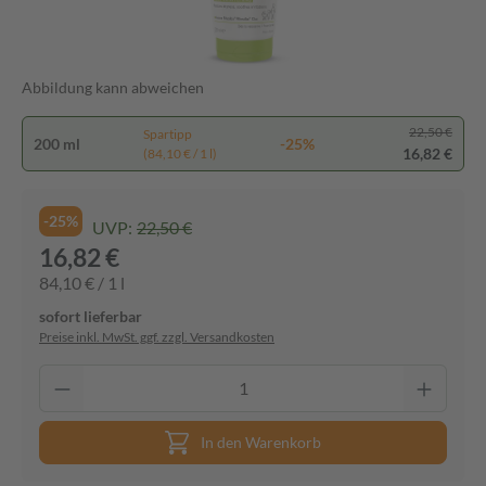
Abbildung kann abweichen
22,50 €
Spartipp
200 ml
-25%
16,82 €
(84,10 € / 1 l)
-25%
UVP:
22,50 €
16,82 €
84,10 € / 1 l
sofort lieferbar
Preise inkl. MwSt. ggf. zzgl. Versandkosten
In den Warenkorb