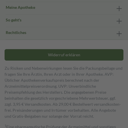
Meine Apotheke
So geht's
Rechtliches
Widerruf erklären
Zu Risiken und Nebenwirkungen lesen Sie die Packungsbeilage und
fragen Sie Ihre Ärztin, Ihren Arzt oder in Ihrer Apotheke. AVP:
Üblicher Apothekenverkaufspreis berechnet nach der
Arzneimittelpreisverordnung. UVP: Unverbindliche
Preisempfehlung des Herstellers. Die angegebenen Preise
beinhalten die gesetzlich vorgeschriebene Mehrwertsteuer, ggf.
zzgl. 3,95 € Versandkosten. Ab 29,00 € Bestell­wert versand­kosten­
frei. Preisänderungen und Irrtümer vorbehalten. Alle Angebote
und Gratis-Beigaben nur solange der Vorrat reicht.
1
Eine pharmazeutische Prüfung der Arzneimittel und sonstigen