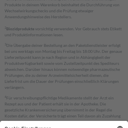
Produkte in deinem Warenkorb beinhaltet die Durchführung von
Wechselwirkungschecks und die Prüfung etwaiger
Anwendungshinweise des Herstellers.
2
Biozidprodukte
vorsichtig verwenden. Vor Gebrauch stets Etikett
und Produktinformationen lesen.
3
Die Übergabe deiner Bestellung an den Paketdienstleister erfolgt
bei uns werktags von Montag bis Freitag bis 18:00 Uhr. Der genaue
Lieferzeitpunkt kann je nach Region und in Abhängigkeit der
Produktverfügbarkeit sowie vom Zustellzeitpunkt des Spediteurs
abweichen. Darüber hinaus können notwendige pharmazeutische
Prüfungen, die zu deiner Arzneimittelsicherheit dienen, die
Lieferfrist um die Dauer der Prüfungen einschließlich Klärungen
verlängern.
4
Für verschreibungspflichtige Medikamente stellt der Arzt ein
Rezept aus und der Patient erhält sie in der Apotheke. Die
gesetzliche Krankenversicherung übernimmt in der Regel die
Kosten dafür, der Versicherte trägt einen Teil davon als Zuzahlung
mit.
Grundsätzlich leisten Mitglieder Zuzahlungen in Höhe von zehn