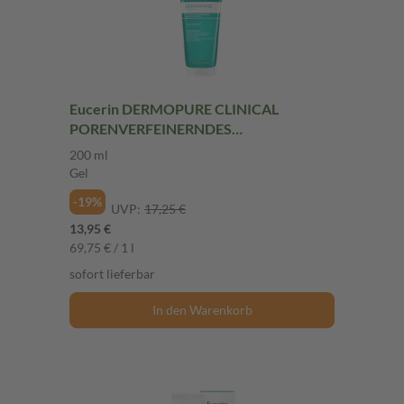
Eucerin DERMOPURE CLINICAL
PORENVERFEINERNDES
REINIGUNGSGEL 200 ml Gel
200 ml
Gel
-19%
UVP:
17,25 €
13,95 €
69,75 € / 1 l
sofort lieferbar
In den Warenkorb