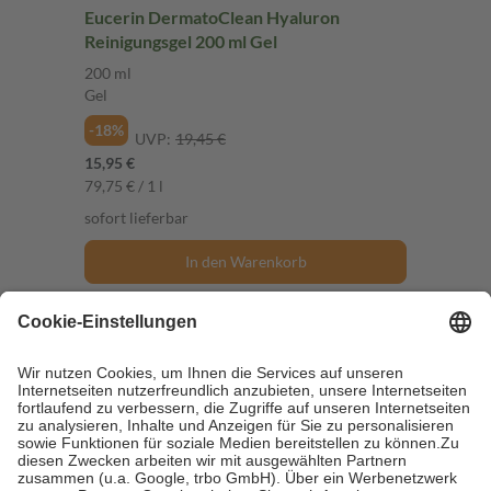
Eucerin DermatoClean Hyaluron
Reinigungsgel 200 ml Gel
200 ml
Gel
-18%
UVP:
19,45 €
15,95 €
79,75 € / 1 l
sofort lieferbar
In den Warenkorb