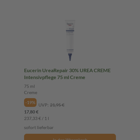
Eucerin UreaRepair 30% UREA CREME
Intensivpflege 75 ml Creme
75 ml
Creme
-19%
UVP:
21,95 €
17,80 €
237,33 € / 1 l
sofort lieferbar
In den Warenkorb