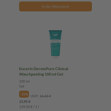
In den Warenkorb
Eucerin DermoPure Clinical
Waschpeeling 100 ml Gel
100 ml
Gel
-15%
UVP:
16,45 €
13,95 €
139,50 € / 1 l