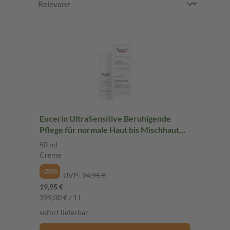
Eucerin UltraSensitive Beruhigende
Pflege für normale Haut bis Mischhaut
Creme 50 ml Creme
50 ml
Creme
-20%
UVP:
24,95 €
19,95 €
399,00 € / 1 l
sofort lieferbar