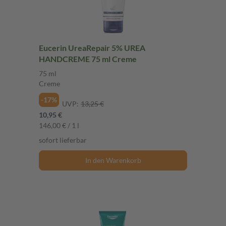
Eucerin UreaRepair 5% UREA
HANDCREME 75 ml Creme
75 ml
Creme
-17%
UVP:
13,25 €
10,95 €
146,00 € / 1 l
sofort lieferbar
In den Warenkorb