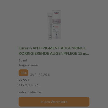
Eucerin ANTI PIGMENT AUGENRINGE
KORRIGIERENDE AUGENPFLEGE 15 ml
Augencreme
15 ml
Augencreme
-13%
UVP:
32,25 €
27,95 €
1.863,33 € / 1 l
sofort lieferbar
In den Warenkorb