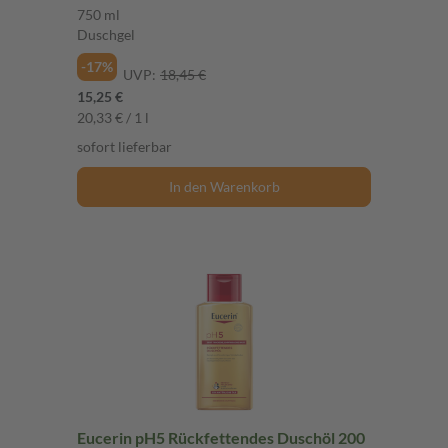
750 ml
Duschgel
-17%
UVP:
18,45 €
15,25 €
20,33 € / 1 l
sofort lieferbar
In den Warenkorb
Eucerin pH5 Rückfettendes Duschöl 200