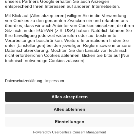
Eucerin DERMOPURE CLINICAL
ERNEUERNDES REINIGUNGSGEL 400 ml
Gel
400 ml
Gel
-13%
UVP:
25,25 €
21,90 €
54,75 € / 1 l
sofort lieferbar
In den Warenkorb