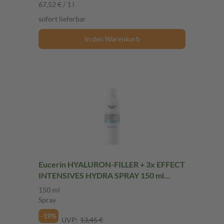
67,52 € / 1 l
sofort lieferbar
In den Warenkorb
Eucerin HYALURON-FILLER + 3x EFFECT
INTENSIVES HYDRA SPRAY 150 ml
Spray
150 ml
Spray
-19%
UVP:
13,45 €