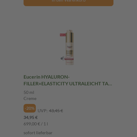
Eucerin HYALURON-
FILLER+ELASTICITY ULTRALEICHT TAG
LSF 50 50 ml Creme
50 ml
Creme
-20%
UVP:
43,45 €
34,95 €
699,00 € / 1 l
sofort lieferbar