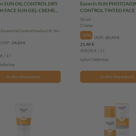
in SUN OIL CONTROL DRY
Eucerin SUN PHOTOAGI
H FACE SUN GEL-CREME
CONTROL TINTED FACE
LSF 50+ 50 ml Creme
GEL-CREME MITTEL LSF 50
50 ml
ml Creme
Creme
e Eucerin Oil Control FaceSun LSF 50+
-17%
UVP:
25,75 €
UVP:
24,25 €
21,40 €
€
428,00 € / 1 l
€ / 1 l
sofort lieferbar
lieferbar
In den Warenkorb
In den Warenkorb