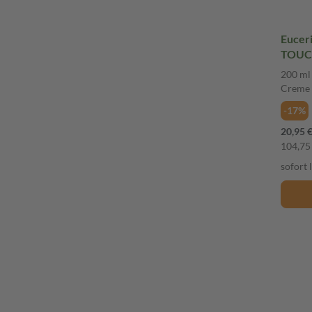
Eucer
TOUC
ULTRALE
200 ml
Crem
Creme
-17%
20,95 
104,75 
sofort 