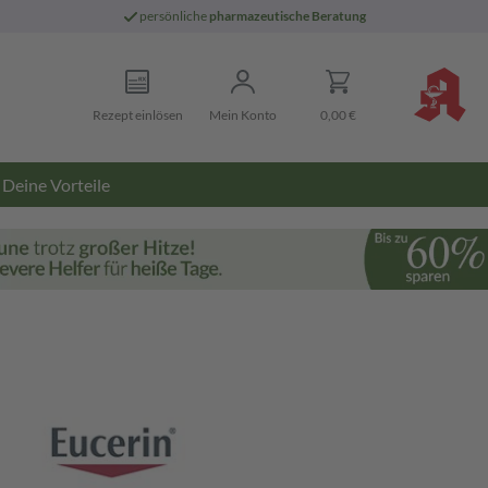
persönliche
pharmazeutische Beratung
Rezept einlösen
Mein Konto
0,00 €
Deine Vorteile