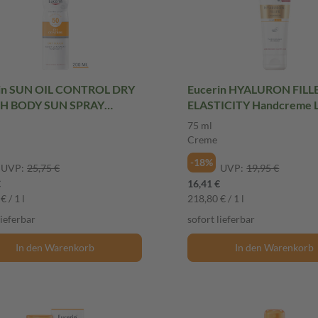
in SUN OIL CONTROL DRY
Eucerin HYALURON FILL
H BODY SUN SPRAY
ELASTICITY Handcreme L
ARENT LSF 50+ 200 ml
75 ml Creme
75 ml
Creme
-18%
UVP:
25,75 €
UVP:
19,95 €
€
16,41 €
€ / 1 l
218,80 € / 1 l
lieferbar
sofort lieferbar
In den Warenkorb
In den Warenkorb