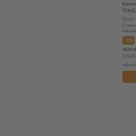
Eucer
TOUC
50 ml
Creme
inklusiv
-22%
18,91 
378,20 
sofort 