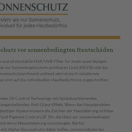
chutz vor sonnenbedingten Hautschäden
e und photostabile UVA/UVB-Filter für einen zuverlässigen
e vor hochenergetischem sichtbaren Licht (HEVIS) und die
onnenschutzsortiment umfasst zahlreiche Produkte wie
 sind auf die individuellen Hautbedürfnisse zugeschnitten
enden Oil Control Technology mit lipidabsorbierenden
en langanhaltenden Anti-Glanz-Effekt. Wenn das Hauptproblem
ngkettiger Hyaluronsäure die Zeichen der Hautalterung sichtbar
Fluid Pigment Control LSF 50+ die Haut vor sonnenbedingter
 und deren Neuentstehung vorzubeugen. Bei für
mit Alpha-Glycosylrutin dabei helfen, sonneninduzierten