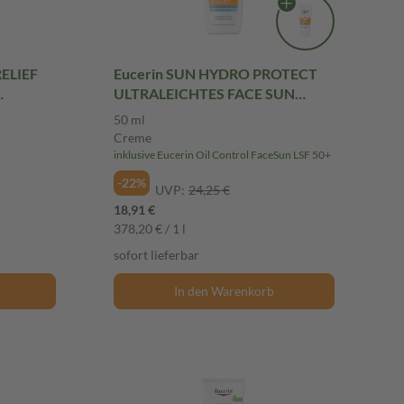
RELIEF
Eucerin SUN HYDRO PROTECT
ULTRALEICHTES FACE SUN
FLUID LSF 50+ 50 ml Creme
50 ml
Creme
inklusive Eucerin Oil Control FaceSun LSF 50+
-22%
UVP:
24,25 €
18,91 €
378,20 € / 1 l
sofort lieferbar
In den Warenkorb