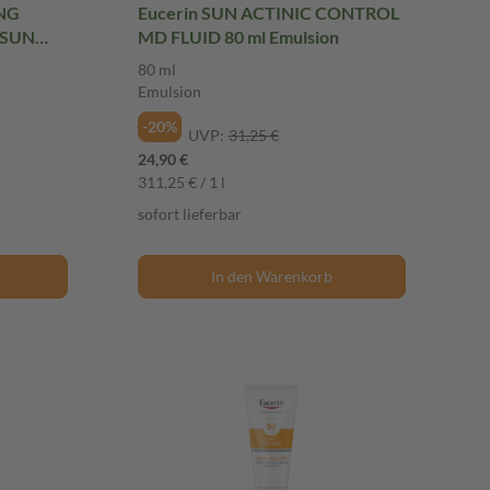
NG
Eucerin SUN ACTINIC CONTROL
 SUN
MD FLUID 80 ml Emulsion
+ 50
80 ml
Emulsion
-20%
UVP:
31,25 €
24,90 €
311,25 € / 1 l
sofort lieferbar
In den Warenkorb