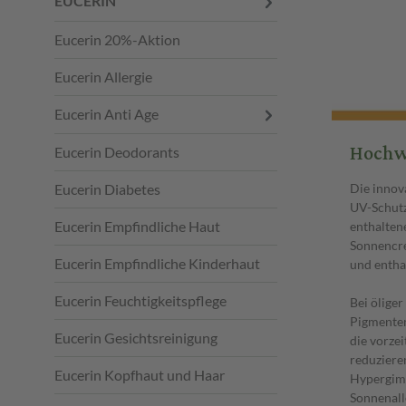
EUCERIN
Eucerin 20%-Aktion
Eucerin Allergie
Eucerin Anti Age
Hochw
Eucerin Deodorants
Die innov
Eucerin Diabetes
UV-Schutz
Eucerin Empfindliche Haut
enthalten
Sonnencre
Eucerin Empfindliche Kinderhaut
und entha
Eucerin Feuchtigkeitspflege
Bei ölige
Pigmenten
Eucerin Gesichtsreinigung
die vorze
reduziere
Eucerin Kopfhaut und Haar
Hypergime
Sonnenall