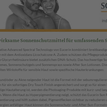
irksame Sonnenschutzmittel für umfassenden S
ative Advanced Spectral Technology von Eucerin kombiniert breitbandig
 mit dem Antioxidans Licochalcone A. Zudem schützen die Pflegeprodukt
e Glycyrrhetinsäure bietet zusätzlichen DNA-Schutz. Das hochwertige S
mes, Sonnenschutzgels und Sonnensprays sowie After Sun Lotionen. Diese
lten Wirkstoffe für sensible Haut sowie spezifische Hauterkrankungen:
r und/oder zu Akne neigender Haut ist die Formel mit der sebumregulier
 für ein sofortiges Dry Touch Finish angereichert und sorgt so für ein
itige Hautalterung ist, werden die Photoaging-Produkte mit kurz- und la
n. Wenn die Haut zu Hyperpigmentierung neigt, schützt das Eucerin Sun 
ntierung und hilft zudem dabei, Pigmentflecken sichtbar zu reduzieren
ergien anfälliger Haut können die Sonnenschutz- und After-Sun-Formeln 