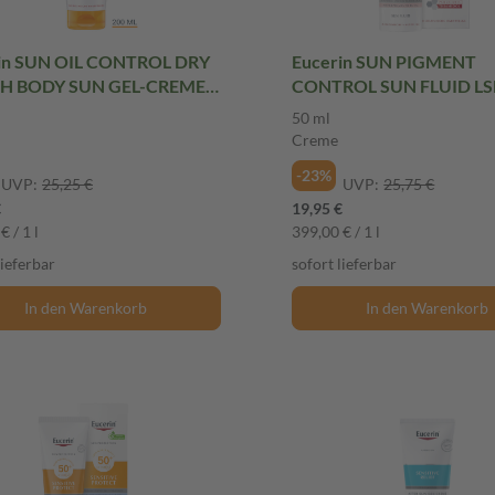
in SUN OIL CONTROL DRY
Eucerin SUN PIGMENT
H BODY SUN GEL-CREME
CONTROL SUN FLUID LSF 
ICHT LSF 30 200 ml
ml Creme
50 ml
e
Creme
-23%
UVP:
25,25 €
UVP:
25,75 €
€
19,95 €
€ / 1 l
399,00 € / 1 l
lieferbar
sofort lieferbar
In den Warenkorb
In den Warenkorb