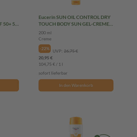
Eucerin SUN OIL CONTROL DRY
50+ 50
TOUCH BODY SUN GEL-CREME
ULTRALEICHT LSF 50+ 200 ml
200 ml
Creme
Creme
-22%
UVP:
26,75 €
20,95 €
104,75 € / 1 l
sofort lieferbar
In den Warenkorb