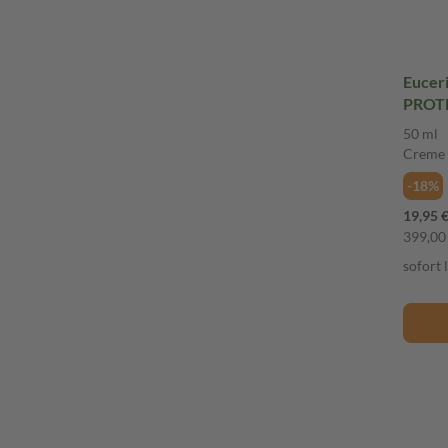
Eucer
PROT
50
50 ml
Creme
-18%
19,95 
399,00 
sofort 