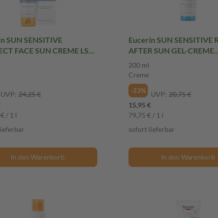
in SUN SENSITIVE
Eucerin SUN SENSITIVE 
ECT FACE SUN CREME LSF
AFTER SUN GEL-CREME
+ 50 ml Creme
GESICHT & KÖRPER / 200 ml
200 ml
Creme
Creme
-23%
UVP:
24,25 €
UVP:
20,75 €
€
15,95 €
€ / 1 l
79,75 € / 1 l
lieferbar
sofort lieferbar
In den Warenkorb
In den Warenkorb