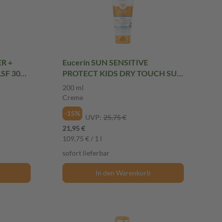
ER +
Eucerin SUN SENSITIVE
SF 30
PROTECT KIDS DRY TOUCH SUN
GEL-CREME ULTRALEICHT LSF
200 ml
50+ 200 ml Creme
Creme
-15%
UVP:
25,75 €
21,95 €
109,75 € / 1 l
sofort lieferbar
In den Warenkorb