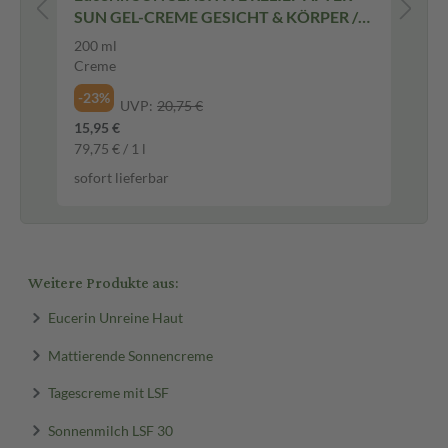
SUN GEL-CREME GESICHT & KÖRPER /
BO
200 ml Creme
200 ml
20
Creme
Cr
-23%
-2
UVP:
20,75 €
15,95 €
20,
79,75 € / 1 l
104
sofort lieferbar
sof
Weitere Produkte aus:
Eucerin Unreine Haut
Mattierende Sonnencreme
Tagescreme mit LSF
Sonnenmilch LSF 30