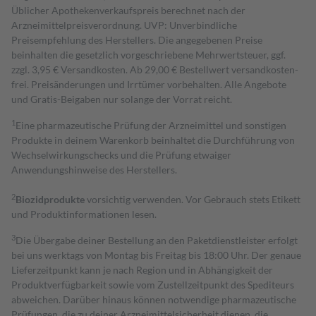
Üblicher Apothekenverkaufspreis berechnet nach der
Arzneimittelpreisverordnung. UVP: Unverbindliche
Preisempfehlung des Herstellers. Die angegebenen Preise
beinhalten die gesetzlich vorgeschriebene Mehrwertsteuer, ggf.
zzgl. 3,95 € Versandkosten. Ab 29,00 € Bestell­wert versand­kosten­
frei. Preisänderungen und Irrtümer vorbehalten. Alle Angebote
und Gratis-Beigaben nur solange der Vorrat reicht.
1
Eine pharmazeutische Prüfung der Arzneimittel und sonstigen
Produkte in deinem Warenkorb beinhaltet die Durchführung von
Wechselwirkungschecks und die Prüfung etwaiger
Anwendungshinweise des Herstellers.
2
Biozidprodukte
vorsichtig verwenden. Vor Gebrauch stets Etikett
und Produktinformationen lesen.
3
Die Übergabe deiner Bestellung an den Paketdienstleister erfolgt
bei uns werktags von Montag bis Freitag bis 18:00 Uhr. Der genaue
Lieferzeitpunkt kann je nach Region und in Abhängigkeit der
Produktverfügbarkeit sowie vom Zustellzeitpunkt des Spediteurs
abweichen. Darüber hinaus können notwendige pharmazeutische
Prüfungen, die zu deiner Arzneimittelsicherheit dienen, die