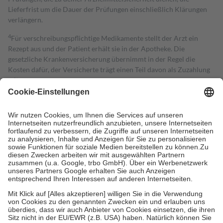
Lieferfrist um die Dauer der Prüfungen einschließlich Klärungen
verlängern.
4
Für verschreibungspflichtige Medikamente stellt der Arzt ein
Rezept aus und der Patient erhält sie in der Apotheke. Die
gesetzliche Krankenversicherung übernimmt in der Regel die
Kosten dafür, der Versicherte trägt einen Teil davon als Zuzahlung
mit.
Grundsätzlich leisten Mitglieder Zuzahlungen in Höhe von zehn
Prozent des Abgabepreises,
mindestens
jedoch
fünf Euro
und
höchstens zehn Euro.
Es sind jedoch nie mehr als die tatsächlichen
Kosten der Leistung zu entrichten.
Diese Regeln gelten grundsätzlich auch für Online-Apotheken.
Bei Heilmitteln und häuslicher Krankenpflege beträgt die
Zuzahlung zehn Prozent der Kosten sowie zehn Euro je
Verordnung.
Um das Engagement der Versicherten für ihre eigene Gesundheit zu
stärken und die besondere Stellung der Familie zu unterstützen,
fallen
keine Zuzahlungen
an bei:
• Kindern und Jugendlichen bis zum vollendeten 18. Lebensjahr
mit Ausnahme der Fahrkosten