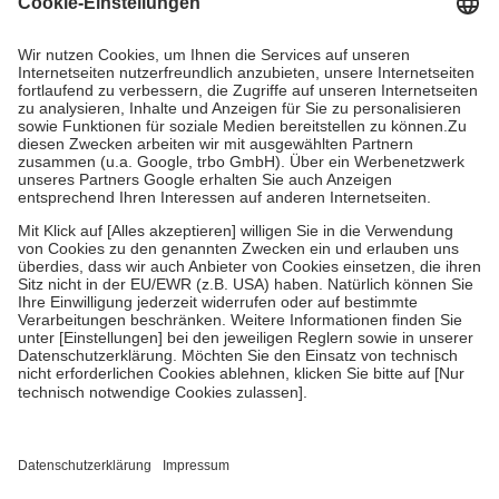
Prozent des Abgabepreises,
mindestens
jedoch
fünf Euro
und
höchstens zehn Euro.
Es sind jedoch nie mehr als die tatsächlichen
Kosten der Leistung zu entrichten.
Diese Regeln gelten grundsätzlich auch für Online-Apotheken.
Bei Heilmitteln und häuslicher Krankenpflege beträgt die
Zuzahlung zehn Prozent der Kosten sowie zehn Euro je
Verordnung.
Um das Engagement der Versicherten für ihre eigene Gesundheit zu
stärken und die besondere Stellung der Familie zu unterstützen,
fallen
keine Zuzahlungen
an bei:
• Kindern und Jugendlichen bis zum vollendeten 18. Lebensjahr
mit Ausnahme der Fahrkosten
• Untersuchungen zur Vorsorge und Früherkennung, die von der
GKV getragen werden
• empfohlenen Schutzimpfungen
• Harn- und Blutteststreifen
Wir nutzen Trusted Shops als unabhängigen Dienstleister für die
Einholung von Bewertungen. Trusted Shops hat Maßnahmen
getroffen, um sicherzustellen, dass es sich um echte Bewertungen
handelt. Mehr Informationen findest du hier: