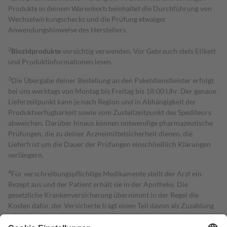
Produkte in deinem Warenkorb beinhaltet die Durchführung von
Wechselwirkungschecks und die Prüfung etwaiger
Anwendungshinweise des Herstellers.
2
Biozidprodukte
vorsichtig verwenden. Vor Gebrauch stets Etikett
und Produktinformationen lesen.
3
Die Übergabe deiner Bestellung an den Paketdienstleister erfolgt
bei uns werktags von Montag bis Freitag bis 18:00 Uhr. Der genaue
Lieferzeitpunkt kann je nach Region und in Abhängigkeit der
Produktverfügbarkeit sowie vom Zustellzeitpunkt des Spediteurs
abweichen. Darüber hinaus können notwendige pharmazeutische
Prüfungen, die zu deiner Arzneimittelsicherheit dienen, die
Lieferfrist um die Dauer der Prüfungen einschließlich Klärungen
verlängern.
4
Für verschreibungspflichtige Medikamente stellt der Arzt ein
Rezept aus und der Patient erhält sie in der Apotheke. Die
gesetzliche Krankenversicherung übernimmt in der Regel die
Kosten dafür, der Versicherte trägt einen Teil davon als Zuzahlung
mit.
Grundsätzlich leisten Mitglieder Zuzahlungen in Höhe von zehn