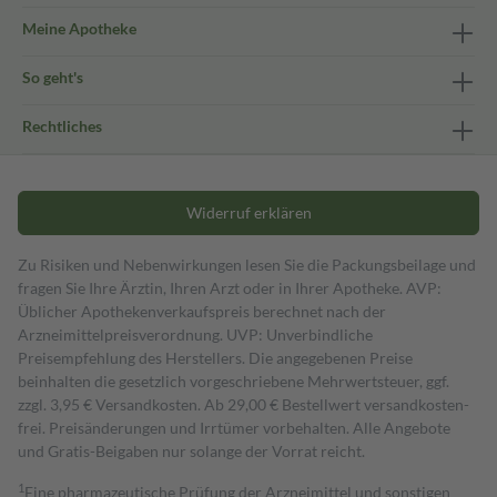
Meine Apotheke
So geht's
Rechtliches
Widerruf erklären
Zu Risiken und Nebenwirkungen lesen Sie die Packungsbeilage und
fragen Sie Ihre Ärztin, Ihren Arzt oder in Ihrer Apotheke. AVP:
Üblicher Apothekenverkaufspreis berechnet nach der
Arzneimittelpreisverordnung. UVP: Unverbindliche
Preisempfehlung des Herstellers. Die angegebenen Preise
beinhalten die gesetzlich vorgeschriebene Mehrwertsteuer, ggf.
zzgl. 3,95 € Versandkosten. Ab 29,00 € Bestell­wert versand­kosten­
frei. Preisänderungen und Irrtümer vorbehalten. Alle Angebote
und Gratis-Beigaben nur solange der Vorrat reicht.
1
Eine pharmazeutische Prüfung der Arzneimittel und sonstigen