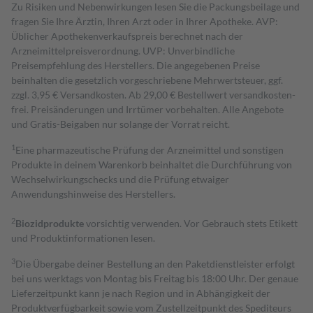
Zu Risiken und Nebenwirkungen lesen Sie die Packungsbeilage und
fragen Sie Ihre Ärztin, Ihren Arzt oder in Ihrer Apotheke. AVP:
Üblicher Apothekenverkaufspreis berechnet nach der
Arzneimittelpreisverordnung. UVP: Unverbindliche
Preisempfehlung des Herstellers. Die angegebenen Preise
beinhalten die gesetzlich vorgeschriebene Mehrwertsteuer, ggf.
zzgl. 3,95 € Versandkosten. Ab 29,00 € Bestell­wert versand­kosten­
frei. Preisänderungen und Irrtümer vorbehalten. Alle Angebote
und Gratis-Beigaben nur solange der Vorrat reicht.
1
Eine pharmazeutische Prüfung der Arzneimittel und sonstigen
Produkte in deinem Warenkorb beinhaltet die Durchführung von
Wechselwirkungschecks und die Prüfung etwaiger
Anwendungshinweise des Herstellers.
2
Biozidprodukte
vorsichtig verwenden. Vor Gebrauch stets Etikett
und Produktinformationen lesen.
3
Die Übergabe deiner Bestellung an den Paketdienstleister erfolgt
bei uns werktags von Montag bis Freitag bis 18:00 Uhr. Der genaue
Lieferzeitpunkt kann je nach Region und in Abhängigkeit der
Produktverfügbarkeit sowie vom Zustellzeitpunkt des Spediteurs