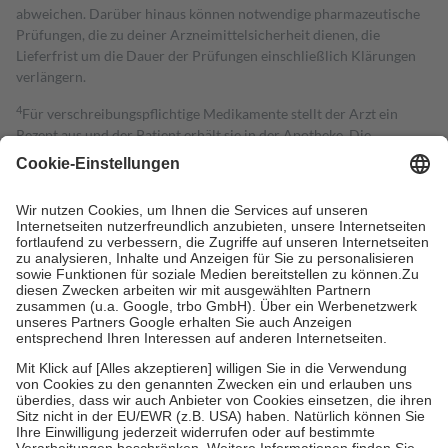
abweichen. Darüber hinaus können notwendige pharmazeutische
Prüfungen, die zu deiner Arzneimittelsicherheit dienen, die
Lieferfrist um die Dauer der Prüfungen einschließlich Klärungen
verlängern.
4
Für verschreibungspflichtige Medikamente stellt der Arzt ein
Rezept aus und der Patient erhält sie in der Apotheke. Die
gesetzliche Krankenversicherung übernimmt in der Regel die
Kosten dafür, der Versicherte trägt einen Teil davon als Zuzahlung
mit.
Grundsätzlich leisten Mitglieder Zuzahlungen in Höhe von zehn
Prozent des Abgabepreises,
mindestens
jedoch
fünf Euro
und
höchstens zehn Euro.
Es sind jedoch nie mehr als die tatsächlichen
Kosten der Leistung zu entrichten.
Diese Regeln gelten grundsätzlich auch für Online-Apotheken.
Bei Heilmitteln und häuslicher Krankenpflege beträgt die
Zuzahlung zehn Prozent der Kosten sowie zehn Euro je
Verordnung.
Um das Engagement der Versicherten für ihre eigene Gesundheit zu
stärken und die besondere Stellung der Familie zu unterstützen,
fallen
keine Zuzahlungen
an bei: