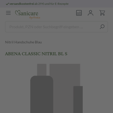
Rezepte
persönliche
pharmazeutische Bera
Nitril Handschuhe Blau
ABENA CLASSIC NITRIL BL S