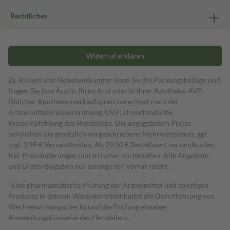
Rechtliches
Widerruf erklären
Zu Risiken und Nebenwirkungen lesen Sie die Packungsbeilage und
fragen Sie Ihre Ärztin, Ihren Arzt oder in Ihrer Apotheke. AVP:
Üblicher Apothekenverkaufspreis berechnet nach der
Arzneimittelpreisverordnung. UVP: Unverbindliche
Preisempfehlung des Herstellers. Die angegebenen Preise
beinhalten die gesetzlich vorgeschriebene Mehrwertsteuer, ggf.
zzgl. 3,95 € Versandkosten. Ab 29,00 € Bestell­wert versand­kosten­
frei. Preisänderungen und Irrtümer vorbehalten. Alle Angebote
und Gratis-Beigaben nur solange der Vorrat reicht.
1
Eine pharmazeutische Prüfung der Arzneimittel und sonstigen
Produkte in deinem Warenkorb beinhaltet die Durchführung von
Wechselwirkungschecks und die Prüfung etwaiger
Anwendungshinweise des Herstellers.