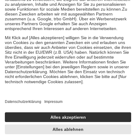
Diese Regeln gelten grundsätzlich auch für Online-Apotheken.
Bei Heilmitteln und häuslicher Krankenpflege beträgt die
Zuzahlung zehn Prozent der Kosten sowie zehn Euro je
Verordnung.
Um das Engagement der Versicherten für ihre eigene Gesundheit zu
stärken und die besondere Stellung der Familie zu unterstützen,
fallen
keine Zuzahlungen
an bei:
• Kindern und Jugendlichen bis zum vollendeten 18. Lebensjahr
mit Ausnahme der Fahrkosten
• Untersuchungen zur Vorsorge und Früherkennung, die von der
GKV getragen werden
• empfohlenen Schutzimpfungen
• Harn- und Blutteststreifen
Wir nutzen Trusted Shops als unabhängigen Dienstleister für die
Einholung von Bewertungen. Trusted Shops hat Maßnahmen
getroffen, um sicherzustellen, dass es sich um echte Bewertungen
handelt. Mehr Informationen findest du hier:
https://help.etrusted.com/hc/de/articles/4419944605341
Einige Bilder und Inhalte wurden unter Zuhilfenahme künstlicher
Intelligenz erstellt.