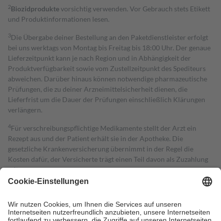
2
Biozidprodukte
vorsichtig verwenden. Vor Gebrauch stets Etikett
und Produktinformationen lesen.
3
Die Übergabe deiner Bestellung an den Paketdienstleister erfolgt
bei uns werktags von Montag bis Freitag bis 18:00 Uhr. Der genaue
Lieferzeitpunkt kann je nach Region und in Abhängigkeit der
Produktverfügbarkeit sowie vom Zustellzeitpunkt des Spediteurs
abweichen. Darüber hinaus können notwendige pharmazeutische
Prüfungen, die zu deiner Arzneimittelsicherheit dienen, die
Lieferfrist um die Dauer der Prüfungen einschließlich Klärungen
verlängern.
4
Für verschreibungspflichtige Medikamente stellt der Arzt ein
Rezept aus und der Patient erhält sie in der Apotheke. Die
gesetzliche Krankenversicherung übernimmt in der Regel die
Kosten dafür, der Versicherte trägt einen Teil davon als Zuzahlung
mit.
Grundsätzlich leisten Mitglieder Zuzahlungen in Höhe von zehn
Prozent des Abgabepreises,
mindestens
jedoch
fünf Euro
und
höchstens zehn Euro.
Es sind jedoch nie mehr als die tatsächlichen
Kosten der Leistung zu entrichten.