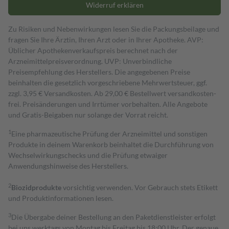
Widerruf erklären
Zu Risiken und Nebenwirkungen lesen Sie die Packungsbeilage und
fragen Sie Ihre Ärztin, Ihren Arzt oder in Ihrer Apotheke. AVP:
Üblicher Apothekenverkaufspreis berechnet nach der
Arzneimittelpreisverordnung. UVP: Unverbindliche
Preisempfehlung des Herstellers. Die angegebenen Preise
beinhalten die gesetzlich vorgeschriebene Mehrwertsteuer, ggf.
zzgl. 3,95 € Versandkosten. Ab 29,00 € Bestell­wert versand­kosten­
frei. Preisänderungen und Irrtümer vorbehalten. Alle Angebote
und Gratis-Beigaben nur solange der Vorrat reicht.
1
Eine pharmazeutische Prüfung der Arzneimittel und sonstigen
Produkte in deinem Warenkorb beinhaltet die Durchführung von
Wechselwirkungschecks und die Prüfung etwaiger
Anwendungshinweise des Herstellers.
2
Biozidprodukte
vorsichtig verwenden. Vor Gebrauch stets Etikett
und Produktinformationen lesen.
3
Die Übergabe deiner Bestellung an den Paketdienstleister erfolgt
bei uns werktags von Montag bis Freitag bis 18:00 Uhr. Der genaue