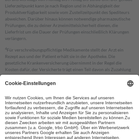
Lieferzeitpunkt kann je nach Region und in Abhängigkeit der
Produktverfügbarkeit sowie vom Zustellzeitpunkt des Spediteurs
abweichen. Darüber hinaus können notwendige pharmazeutische
Prüfungen, die zu deiner Arzneimittelsicherheit dienen, die
Lieferfrist um die Dauer der Prüfungen einschließlich Klärungen
verlängern.
4
Für verschreibungspflichtige Medikamente stellt der Arzt ein
Rezept aus und der Patient erhält sie in der Apotheke. Die
gesetzliche Krankenversicherung übernimmt in der Regel die
Kosten dafür, der Versicherte trägt einen Teil davon als Zuzahlung
mit.
Grundsätzlich leisten Mitglieder Zuzahlungen in Höhe von zehn
Prozent des Abgabepreises,
mindestens
jedoch
fünf Euro
und
höchstens zehn Euro.
Es sind jedoch nie mehr als die tatsächlichen
Kosten der Leistung zu entrichten.
Diese Regeln gelten grundsätzlich auch für Online-Apotheken.
Bei Heilmitteln und häuslicher Krankenpflege beträgt die
Zuzahlung zehn Prozent der Kosten sowie zehn Euro je
Verordnung.
Um das Engagement der Versicherten für ihre eigene Gesundheit zu