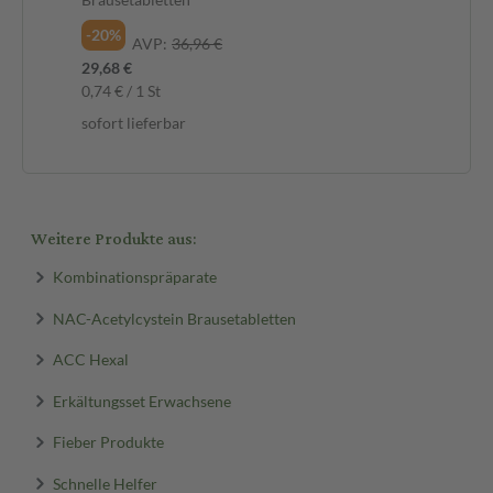
-20%
-2
AVP:
36,96 €
29,68 €
13,
0,74 € / 1 St
0,5
sofort lieferbar
sof
Weitere Produkte aus:
Kombinationspräparate
NAC-Acetylcystein Brausetabletten
ACC Hexal
Erkältungsset Erwachsene
Fieber Produkte
Schnelle Helfer