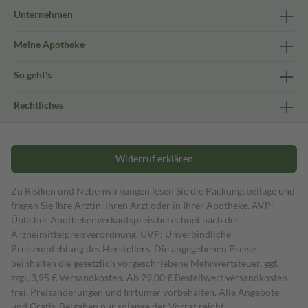
Unternehmen
Meine Apotheke
So geht's
Rechtliches
Widerruf erklären
Zu Risiken und Nebenwirkungen lesen Sie die Packungsbeilage und
fragen Sie Ihre Ärztin, Ihren Arzt oder in Ihrer Apotheke. AVP:
Üblicher Apothekenverkaufspreis berechnet nach der
Arzneimittelpreisverordnung. UVP: Unverbindliche
Preisempfehlung des Herstellers. Die angegebenen Preise
beinhalten die gesetzlich vorgeschriebene Mehrwertsteuer, ggf.
zzgl. 3,95 € Versandkosten. Ab 29,00 € Bestell­wert versand­kosten­
frei. Preisänderungen und Irrtümer vorbehalten. Alle Angebote
und Gratis-Beigaben nur solange der Vorrat reicht.