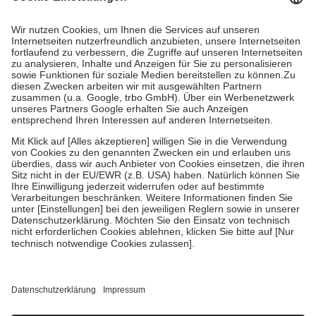
mit.
Grundsätzlich leisten Mitglieder Zuzahlungen in Höhe von zehn
Prozent des Abgabepreises,
mindestens
jedoch
fünf Euro
und
höchstens zehn Euro.
Es sind jedoch nie mehr als die tatsächlichen
Kosten der Leistung zu entrichten.
Diese Regeln gelten grundsätzlich auch für Online-Apotheken.
Bei Heilmitteln und häuslicher Krankenpflege beträgt die
Zuzahlung zehn Prozent der Kosten sowie zehn Euro je
Verordnung.
Um das Engagement der Versicherten für ihre eigene Gesundheit zu
stärken und die besondere Stellung der Familie zu unterstützen,
fallen
keine Zuzahlungen
an bei:
• Kindern und Jugendlichen bis zum vollendeten 18. Lebensjahr
mit Ausnahme der Fahrkosten
• Untersuchungen zur Vorsorge und Früherkennung, die von der
GKV getragen werden
• empfohlenen Schutzimpfungen
• Harn- und Blutteststreifen
Wir nutzen Trusted Shops als unabhängigen Dienstleister für die
Einholung von Bewertungen. Trusted Shops hat Maßnahmen