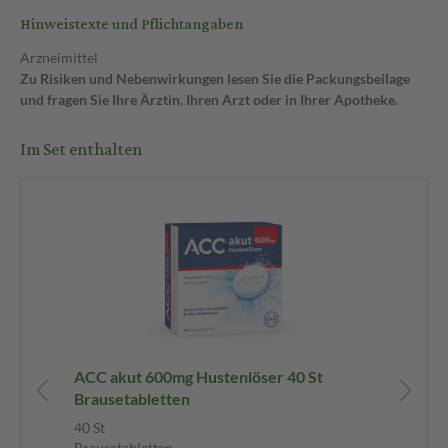
Hinweistexte und Pflichtangaben
Arzneimittel
Zu Risiken und Nebenwirkungen lesen Sie die Packungsbeilage
und fragen Sie Ihre Ärztin, Ihren Arzt oder in Ihrer Apotheke.
Im Set enthalten
Be
ACC akut 600mg Hustenlöser 40 St
Gr
Brausetabletten
40 St
24 
Brausetabletten
Ha