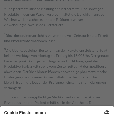
1
Eine pharmazeutische Prüfung der Arzneimittel und sonstigen
Produkte in deinem Warenkorb beinhaltet die Durchführung von
Wechselwirkungschecks und die Prüfung etwaiger
Anwendungshinweise des Herstellers.
2
Biozidprodukte
vorsichtig verwenden. Vor Gebrauch stets Etikett
und Produktinformationen lesen.
3
Die Übergabe deiner Bestellung an den Paketdienstleister erfolgt
bei uns werktags von Montag bis Freitag bis 18:00 Uhr. Der genaue
Lieferzeitpunkt kann je nach Region und in Abhängigkeit der
Produktverfügbarkeit sowie vom Zustellzeitpunkt des Spediteurs
abweichen. Darüber hinaus können notwendige pharmazeutische
Prüfungen, die zu deiner Arzneimittelsicherheit dienen, die
Lieferfrist um die Dauer der Prüfungen einschließlich Klärungen
verlängern.
4
Für verschreibungspflichtige Medikamente stellt der Arzt ein
Rezept aus und der Patient erhält sie in der Apotheke. Die
gesetzliche Krankenversicherung übernimmt in der Regel die
Kosten dafür, der Versicherte trägt einen Teil davon als Zuzahlung