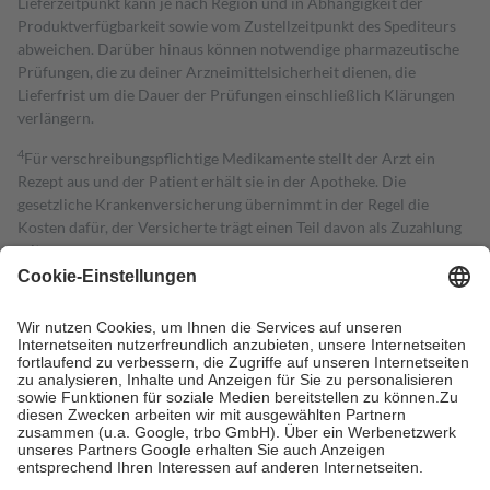
Lieferzeitpunkt kann je nach Region und in Abhängigkeit der
Produktverfügbarkeit sowie vom Zustellzeitpunkt des Spediteurs
abweichen. Darüber hinaus können notwendige pharmazeutische
Prüfungen, die zu deiner Arzneimittelsicherheit dienen, die
Lieferfrist um die Dauer der Prüfungen einschließlich Klärungen
verlängern.
4
Für verschreibungspflichtige Medikamente stellt der Arzt ein
Rezept aus und der Patient erhält sie in der Apotheke. Die
gesetzliche Krankenversicherung übernimmt in der Regel die
Kosten dafür, der Versicherte trägt einen Teil davon als Zuzahlung
mit.
Grundsätzlich leisten Mitglieder Zuzahlungen in Höhe von zehn
Prozent des Abgabepreises,
mindestens
jedoch
fünf Euro
und
höchstens zehn Euro.
Es sind jedoch nie mehr als die tatsächlichen
Kosten der Leistung zu entrichten.
Diese Regeln gelten grundsätzlich auch für Online-Apotheken.
Bei Heilmitteln und häuslicher Krankenpflege beträgt die
Zuzahlung zehn Prozent der Kosten sowie zehn Euro je
Verordnung.
Um das Engagement der Versicherten für ihre eigene Gesundheit zu
stärken und die besondere Stellung der Familie zu unterstützen,