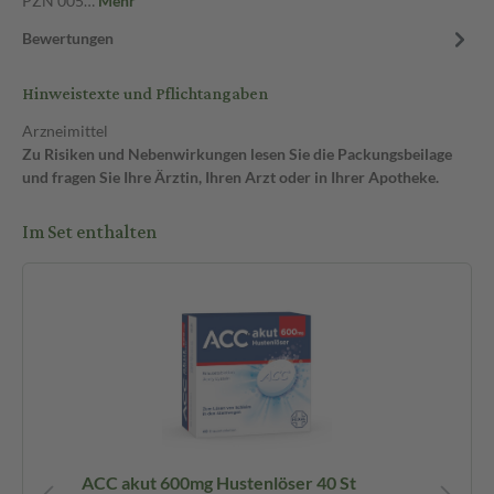
PZN 005…
Mehr
Bewertungen
Hinweistexte und Pflichtangaben
Arzneimittel
Zu Risiken und Nebenwirkungen lesen Sie die Packungsbeilage
und fragen Sie Ihre Ärztin, Ihren Arzt oder in Ihrer Apotheke.
Im Set enthalten
0
ACC akut 600mg Hustenlöser 40 St
Ib