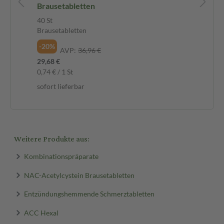
Brausetabletten
mg
40 St
20 
Brausetabletten
Fil
-20%
-3
AVP:
36,96 €
29,68 €
5,7
0,74 € / 1 St
0,2
sofort lieferbar
sof
Weitere Produkte aus:
Kombinationspräparate
NAC-Acetylcystein Brausetabletten
Entzündungshemmende Schmerztabletten
ACC Hexal