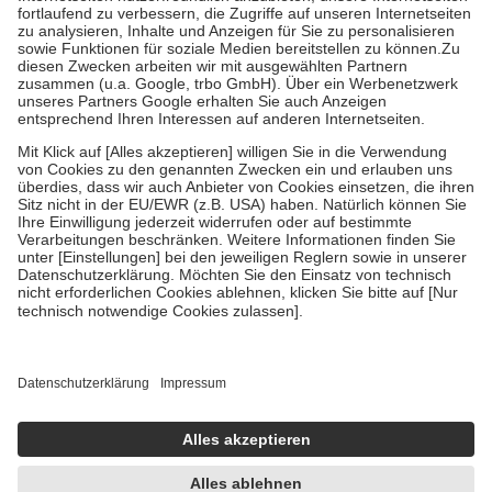
Prozent des Abgabepreises,
mindestens
jedoch
fünf Euro
und
höchstens zehn Euro.
Es sind jedoch nie mehr als die tatsächlichen
Kosten der Leistung zu entrichten.
Diese Regeln gelten grundsätzlich auch für Online-Apotheken.
Bei Heilmitteln und häuslicher Krankenpflege beträgt die
Zuzahlung zehn Prozent der Kosten sowie zehn Euro je
Verordnung.
Um das Engagement der Versicherten für ihre eigene Gesundheit zu
stärken und die besondere Stellung der Familie zu unterstützen,
fallen
keine Zuzahlungen
an bei:
• Kindern und Jugendlichen bis zum vollendeten 18. Lebensjahr
mit Ausnahme der Fahrkosten
• Untersuchungen zur Vorsorge und Früherkennung, die von der
GKV getragen werden
• empfohlenen Schutzimpfungen
• Harn- und Blutteststreifen
Wir nutzen Trusted Shops als unabhängigen Dienstleister für die
Einholung von Bewertungen. Trusted Shops hat Maßnahmen
getroffen, um sicherzustellen, dass es sich um echte Bewertungen
handelt. Mehr Informationen findest du hier:
https://help.etrusted.com/hc/de/articles/4419944605341