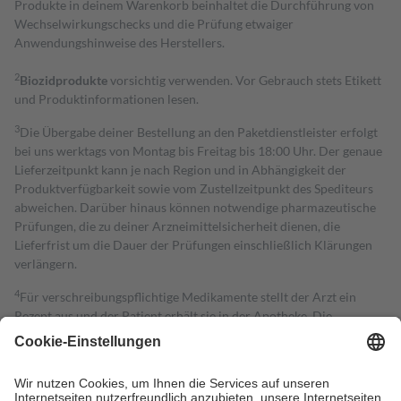
Produkte in deinem Warenkorb beinhaltet die Durchführung von
Wechselwirkungschecks und die Prüfung etwaiger
Anwendungshinweise des Herstellers.
2
Biozidprodukte
vorsichtig verwenden. Vor Gebrauch stets Etikett
und Produktinformationen lesen.
3
Die Übergabe deiner Bestellung an den Paketdienstleister erfolgt
bei uns werktags von Montag bis Freitag bis 18:00 Uhr. Der genaue
Lieferzeitpunkt kann je nach Region und in Abhängigkeit der
Produktverfügbarkeit sowie vom Zustellzeitpunkt des Spediteurs
abweichen. Darüber hinaus können notwendige pharmazeutische
Prüfungen, die zu deiner Arzneimittelsicherheit dienen, die
Lieferfrist um die Dauer der Prüfungen einschließlich Klärungen
verlängern.
4
Für verschreibungspflichtige Medikamente stellt der Arzt ein
Rezept aus und der Patient erhält sie in der Apotheke. Die
gesetzliche Krankenversicherung übernimmt in der Regel die
Kosten dafür, der Versicherte trägt einen Teil davon als Zuzahlung
mit.
Grundsätzlich leisten Mitglieder Zuzahlungen in Höhe von zehn