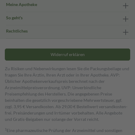
Meine Apotheke
So geht's
Rechtliches
Widerruf erklären
Zu Risiken und Nebenwirkungen lesen Sie die Packungsbeilage und
fragen Sie Ihre Ärztin, Ihren Arzt oder in Ihrer Apotheke. AVP:
Üblicher Apothekenverkaufspreis berechnet nach der
Arzneimittelpreisverordnung. UVP: Unverbindliche
Preisempfehlung des Herstellers. Die angegebenen Preise
beinhalten die gesetzlich vorgeschriebene Mehrwertsteuer, ggf.
zzgl. 3,95 € Versandkosten. Ab 29,00 € Bestell­wert versand­kosten­
frei. Preisänderungen und Irrtümer vorbehalten. Alle Angebote
und Gratis-Beigaben nur solange der Vorrat reicht.
1
Eine pharmazeutische Prüfung der Arzneimittel und sonstigen