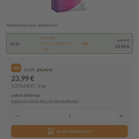
Abbildung kann abweichen
Spartipp
24,99 €
60 St
-4%
19,1 g (1.256,02 € /
23,99 €
1 kg)
-4%
UVP:
24,99 €
23,99 €
1.256,02 € / 1 kg
sofort lieferbar
Preise inkl. MwSt. ggf. zzgl. Versandkosten
In den Warenkorb