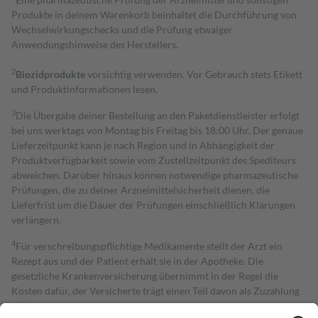
Produkte in deinem Warenkorb beinhaltet die Durchführung von
Wechselwirkungschecks und die Prüfung etwaiger
Anwendungshinweise des Herstellers.
2
Biozidprodukte
vorsichtig verwenden. Vor Gebrauch stets Etikett
und Produktinformationen lesen.
3
Die Übergabe deiner Bestellung an den Paketdienstleister erfolgt
bei uns werktags von Montag bis Freitag bis 18:00 Uhr. Der genaue
Lieferzeitpunkt kann je nach Region und in Abhängigkeit der
Produktverfügbarkeit sowie vom Zustellzeitpunkt des Spediteurs
abweichen. Darüber hinaus können notwendige pharmazeutische
Prüfungen, die zu deiner Arzneimittelsicherheit dienen, die
Lieferfrist um die Dauer der Prüfungen einschließlich Klärungen
verlängern.
4
Für verschreibungspflichtige Medikamente stellt der Arzt ein
Rezept aus und der Patient erhält sie in der Apotheke. Die
gesetzliche Krankenversicherung übernimmt in der Regel die
Kosten dafür, der Versicherte trägt einen Teil davon als Zuzahlung
mit.