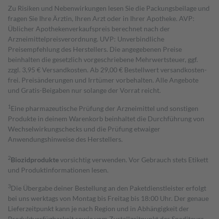
Zu Risiken und Nebenwirkungen lesen Sie die Packungsbeilage und
fragen Sie Ihre Ärztin, Ihren Arzt oder in Ihrer Apotheke. AVP:
Üblicher Apothekenverkaufspreis berechnet nach der
Arzneimittelpreisverordnung. UVP: Unverbindliche
Preisempfehlung des Herstellers. Die angegebenen Preise
beinhalten die gesetzlich vorgeschriebene Mehrwertsteuer, ggf.
zzgl. 3,95 € Versandkosten. Ab 29,00 € Bestell­wert versand­kosten­
frei. Preisänderungen und Irrtümer vorbehalten. Alle Angebote
und Gratis-Beigaben nur solange der Vorrat reicht.
1
Eine pharmazeutische Prüfung der Arzneimittel und sonstigen
Produkte in deinem Warenkorb beinhaltet die Durchführung von
Wechselwirkungschecks und die Prüfung etwaiger
Anwendungshinweise des Herstellers.
2
Biozidprodukte
vorsichtig verwenden. Vor Gebrauch stets Etikett
und Produktinformationen lesen.
3
Die Übergabe deiner Bestellung an den Paketdienstleister erfolgt
bei uns werktags von Montag bis Freitag bis 18:00 Uhr. Der genaue
Lieferzeitpunkt kann je nach Region und in Abhängigkeit der
Produktverfügbarkeit sowie vom Zustellzeitpunkt des Spediteurs