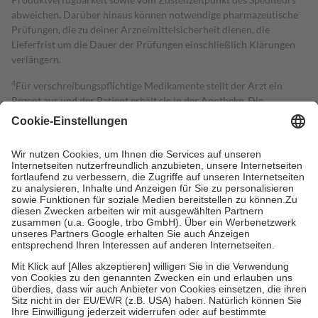
abweichen. Darüber hinaus können notwendige pharmazeutische
Prüfungen, die zu deiner Arzneimittelsicherheit dienen, die
Lieferfrist um die Dauer der Prüfungen einschließlich Klärungen
verlängern.
4
Für verschreibungspflichtige Medikamente stellt der Arzt ein
Rezept aus und der Patient erhält sie in der Apotheke. Die
gesetzliche Krankenversicherung übernimmt in der Regel die
Kosten dafür, der Versicherte trägt einen Teil davon als Zuzahlung
mit.
Grundsätzlich leisten Mitglieder Zuzahlungen in Höhe von zehn
Prozent des Abgabepreises,
mindestens
jedoch
fünf Euro
und
höchstens zehn Euro.
Es sind jedoch nie mehr als die tatsächlichen
Kosten der Leistung zu entrichten.
Diese Regeln gelten grundsätzlich auch für Online-Apotheken.
Bei Heilmitteln und häuslicher Krankenpflege beträgt die
Zuzahlung zehn Prozent der Kosten sowie zehn Euro je
Verordnung.
Um das Engagement der Versicherten für ihre eigene Gesundheit zu
stärken und die besondere Stellung der Familie zu unterstützen,
fallen
keine Zuzahlungen
an bei: