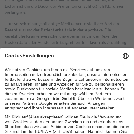
Lieferfrist um die Dauer der Prüfungen einschließlich Klärungen
verlängern.
4
Für verschreibungspflichtige Medikamente stellt der Arzt ein
Rezept aus und der Patient erhält sie in der Apotheke. Die
gesetzliche Krankenversicherung übernimmt in der Regel die
Kosten dafür, der Versicherte trägt einen Teil davon als Zuzahlung
mit.
Grundsätzlich leisten Mitglieder Zuzahlungen in Höhe von zehn
Prozent des Abgabepreises,
mindestens
jedoch
fünf Euro
und
höchstens zehn Euro.
Es sind jedoch nie mehr als die tatsächlichen
Kosten der Leistung zu entrichten.
Diese Regeln gelten grundsätzlich auch für Online-Apotheken.
Bei Heilmitteln und häuslicher Krankenpflege beträgt die
Zuzahlung zehn Prozent der Kosten sowie zehn Euro je
Verordnung.
Um das Engagement der Versicherten für ihre eigene Gesundheit zu
stärken und die besondere Stellung der Familie zu unterstützen,
fallen
keine Zuzahlungen
an bei:
• Kindern und Jugendlichen bis zum vollendeten 18. Lebensjahr
mit Ausnahme der Fahrkosten