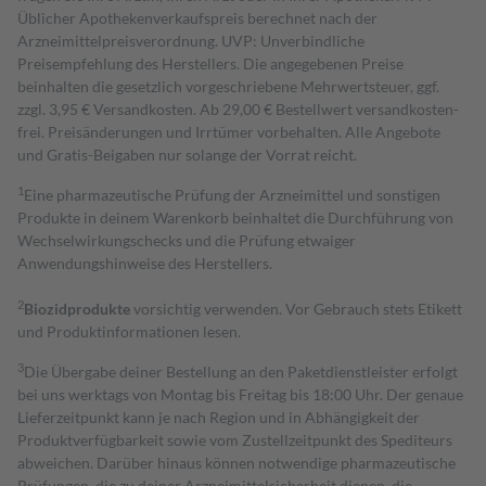
Üblicher Apothekenverkaufspreis berechnet nach der
Arzneimittelpreisverordnung. UVP: Unverbindliche
Preisempfehlung des Herstellers. Die angegebenen Preise
beinhalten die gesetzlich vorgeschriebene Mehrwertsteuer, ggf.
zzgl. 3,95 € Versandkosten. Ab 29,00 € Bestell­wert versand­kosten­
frei. Preisänderungen und Irrtümer vorbehalten. Alle Angebote
und Gratis-Beigaben nur solange der Vorrat reicht.
1
Eine pharmazeutische Prüfung der Arzneimittel und sonstigen
Produkte in deinem Warenkorb beinhaltet die Durchführung von
Wechselwirkungschecks und die Prüfung etwaiger
Anwendungshinweise des Herstellers.
2
Biozidprodukte
vorsichtig verwenden. Vor Gebrauch stets Etikett
und Produktinformationen lesen.
3
Die Übergabe deiner Bestellung an den Paketdienstleister erfolgt
bei uns werktags von Montag bis Freitag bis 18:00 Uhr. Der genaue
Lieferzeitpunkt kann je nach Region und in Abhängigkeit der
Produktverfügbarkeit sowie vom Zustellzeitpunkt des Spediteurs
abweichen. Darüber hinaus können notwendige pharmazeutische
Prüfungen, die zu deiner Arzneimittelsicherheit dienen, die