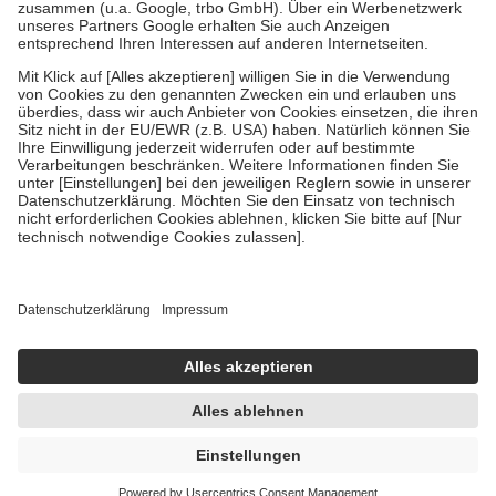
Diese Regeln gelten grundsätzlich auch für Online-Apotheken.
Bei Heilmitteln und häuslicher Krankenpflege beträgt die
Zuzahlung zehn Prozent der Kosten sowie zehn Euro je
Verordnung.
Um das Engagement der Versicherten für ihre eigene Gesundheit zu
stärken und die besondere Stellung der Familie zu unterstützen,
fallen
keine Zuzahlungen
an bei:
• Kindern und Jugendlichen bis zum vollendeten 18. Lebensjahr
mit Ausnahme der Fahrkosten
• Untersuchungen zur Vorsorge und Früherkennung, die von der
GKV getragen werden
• empfohlenen Schutzimpfungen
• Harn- und Blutteststreifen
Wir nutzen Trusted Shops als unabhängigen Dienstleister für die
Einholung von Bewertungen. Trusted Shops hat Maßnahmen
getroffen, um sicherzustellen, dass es sich um echte Bewertungen
handelt. Mehr Informationen findest du hier:
https://help.etrusted.com/hc/de/articles/4419944605341
UVP:
99,70 €
95,71 €