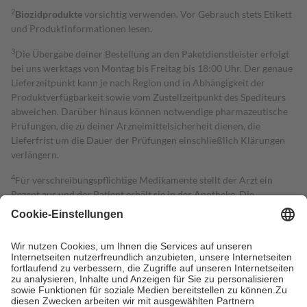
2
Biozidprodukte
vorsichtig verwenden. Vor Gebrauch stets Etikett
und Produktinformationen lesen.
3
Die Übergabe deiner Bestellung an den Paketdienstleister erfolgt
bei uns werktags von Montag bis Freitag bis 18:00 Uhr. Der genaue
Lieferzeitpunkt kann je nach Region und in Abhängigkeit der
Produktverfügbarkeit sowie vom Zustellzeitpunkt des Spediteurs
abweichen. Darüber hinaus können notwendige pharmazeutische
Prüfungen, die zu deiner Arzneimittelsicherheit dienen, die
Lieferfrist um die Dauer der Prüfungen einschließlich Klärungen
verlängern.
4
Für verschreibungspflichtige Medikamente stellt der Arzt ein
Rezept aus und der Patient erhält sie in der Apotheke. Die
gesetzliche Krankenversicherung übernimmt in der Regel die
Kosten dafür, der Versicherte trägt einen Teil davon als Zuzahlung
mit.
Grundsätzlich leisten Mitglieder Zuzahlungen in Höhe von zehn
Prozent des Abgabepreises,
mindestens
jedoch
fünf Euro
und
höchstens zehn Euro.
Es sind jedoch nie mehr als die tatsächlichen
Kosten der Leistung zu entrichten.