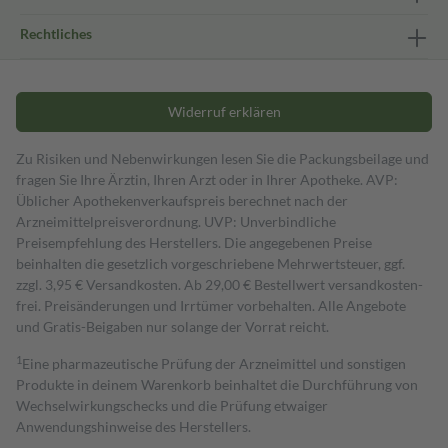
Rechtliches
Widerruf erklären
Zu Risiken und Nebenwirkungen lesen Sie die Packungsbeilage und
fragen Sie Ihre Ärztin, Ihren Arzt oder in Ihrer Apotheke. AVP:
Üblicher Apothekenverkaufspreis berechnet nach der
Arzneimittelpreisverordnung. UVP: Unverbindliche
Preisempfehlung des Herstellers. Die angegebenen Preise
beinhalten die gesetzlich vorgeschriebene Mehrwertsteuer, ggf.
zzgl. 3,95 € Versandkosten. Ab 29,00 € Bestell­wert versand­kosten­
frei. Preisänderungen und Irrtümer vorbehalten. Alle Angebote
und Gratis-Beigaben nur solange der Vorrat reicht.
1
Eine pharmazeutische Prüfung der Arzneimittel und sonstigen
Produkte in deinem Warenkorb beinhaltet die Durchführung von
Wechselwirkungschecks und die Prüfung etwaiger
Anwendungshinweise des Herstellers.