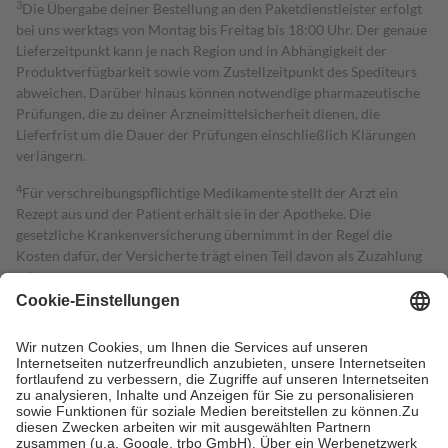
3
Die Übergabe deiner Bestellung an den Paketdienstleister erfolgt
bei uns werktags von Montag bis Freitag bis 18:00 Uhr. Der genaue
Lieferzeitpunkt kann je nach Region und in Abhängigkeit der
Produktverfügbarkeit sowie vom Zustellzeitpunkt des Spediteurs
abweichen. Darüber hinaus können notwendige pharmazeutische
Prüfungen, die zu deiner Arzneimittelsicherheit dienen, die
Lieferfrist um die Dauer der Prüfungen einschließlich Klärungen
verlängern.
4
Für verschreibungspflichtige Medikamente stellt der Arzt ein
Rezept aus und der Patient erhält sie in der Apotheke. Die
gesetzliche Krankenversicherung übernimmt in der Regel die
Kosten dafür, der Versicherte trägt einen Teil davon als Zuzahlung
mit.
Grundsätzlich leisten Mitglieder Zuzahlungen in Höhe von zehn
Prozent des Abgabepreises,
mindestens
jedoch
fünf Euro
und
höchstens zehn Euro.
Es sind jedoch nie mehr als die tatsächlichen
Kosten der Leistung zu entrichten.
Diese Regeln gelten grundsätzlich auch für Online-Apotheken.
Bei Heilmitteln und häuslicher Krankenpflege beträgt die
Zuzahlung zehn Prozent der Kosten sowie zehn Euro je
Verordnung.