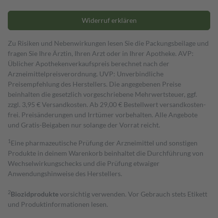
Widerruf erklären
Zu Risiken und Nebenwirkungen lesen Sie die Packungsbeilage und
fragen Sie Ihre Ärztin, Ihren Arzt oder in Ihrer Apotheke. AVP:
Üblicher Apothekenverkaufspreis berechnet nach der
Arzneimittelpreisverordnung. UVP: Unverbindliche
Preisempfehlung des Herstellers. Die angegebenen Preise
beinhalten die gesetzlich vorgeschriebene Mehrwertsteuer, ggf.
zzgl. 3,95 € Versandkosten. Ab 29,00 € Bestell­wert versand­kosten­
frei. Preisänderungen und Irrtümer vorbehalten. Alle Angebote
und Gratis-Beigaben nur solange der Vorrat reicht.
1
Eine pharmazeutische Prüfung der Arzneimittel und sonstigen
Produkte in deinem Warenkorb beinhaltet die Durchführung von
Wechselwirkungschecks und die Prüfung etwaiger
Anwendungshinweise des Herstellers.
2
Biozidprodukte
vorsichtig verwenden. Vor Gebrauch stets Etikett
und Produktinformationen lesen.