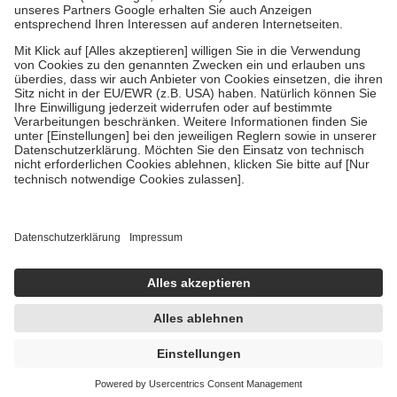
Um das Engagement der Versicherten für ihre eigene Gesundheit zu
stärken und die besondere Stellung der Familie zu unterstützen,
fallen
keine Zuzahlungen
an bei:
• Kindern und Jugendlichen bis zum vollendeten 18. Lebensjahr
mit Ausnahme der Fahrkosten
• Untersuchungen zur Vorsorge und Früherkennung, die von der
GKV getragen werden
• empfohlenen Schutzimpfungen
• Harn- und Blutteststreifen
Wir nutzen Trusted Shops als unabhängigen Dienstleister für die
Einholung von Bewertungen. Trusted Shops hat Maßnahmen
getroffen, um sicherzustellen, dass es sich um echte Bewertungen
handelt. Mehr Informationen findest du hier:
https://help.etrusted.com/hc/de/articles/4419944605341
Einige Bilder und Inhalte wurden unter Zuhilfenahme künstlicher
Intelligenz erstellt.
UVP:
3,50 €
3,25 €