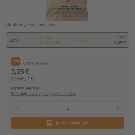
Abbildung kann abweichen
3,50 €
Spartipp
21 St
-7%
3,25 €
(0,15 € / 1 St)
-7%
UVP:
3,50 €
3,25 €
0,15 € / 1 St
sofort lieferbar
Preise inkl. MwSt. ggf. zzgl. Versandkosten
In den Warenkorb