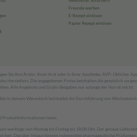
nto
Newsletter anfordern
Freunde werben
gen
E-Rezept einlösen
Papier Rezept einlösen
g
gen Sie Ihre Ärztin, Ihren Arzt oder in Ihrer Apotheke. AVP: Üblicher A
s Herstellers. Die angegebenen Preise beinhalten die gesetzlich vorgesc
alten. Alle Angebote und Gratis-Beigaben nur solange der Vorrat reicht.
dukte in deinem Warenkorb beinhaltet die Durchführung von Wechselwir
nd Produktinformationen lesen.
 uns werktags von Montag bis Freitag bis 18:00 Uhr. Der genaue Lieferze
ichen. Darüber hinaus können notwendige pharmazeutische Prüfungen, die