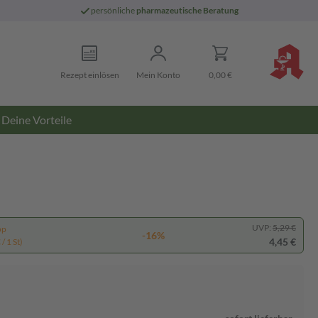
persönliche
pharmazeutische Beratung
Rezept einlösen
Mein Konto
0,00 €
Deine Vorteile
UVP:
5,29 €
pp
-16%
4,45 €
/ 1 St)