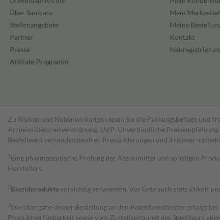
Download-Archiv
Mein Kundenko
Über Sanicare
Mein Merkzettel
Stellenangebote
Meine Bestellun
Partner
Kontakt
Presse
Neuregistrierun
Affiliate Programm
Zu Risiken und Nebenwirkungen lesen Sie die Packungsbeilage und fra
Arzneimittelpreisverordnung. UVP: Unverbindliche Preisempfehlung de
Bestell­wert versand­kosten­frei. Preisänderungen und Irrtümer vorbeh
1
Eine pharmazeutische Prüfung der Arzneimittel und sonstigen Pro
Herstellers.
2
Biozidprodukte
vorsichtig verwenden. Vor Gebrauch stets Etikett u
3
Die Übergabe deiner Bestellung an den Paketdienstleister erfolgt bei
Produktverfügbarkeit sowie vom Zustellzeitpunkt des Spediteurs abwe