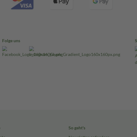
Folge uns
e
So geht's