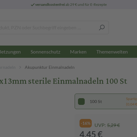
versandkostenfrei
ab 29 € und für E-Rezepte
letzungen
Sonnenschutz
Marken
Themenwelten
rnadeln
Akupunktur Einmalnadeln
3mm sterile Einmalnadeln 100 St
Sparti
100 St
(0,04 € 
-16%
UVP:
5,29 €
4,45 €