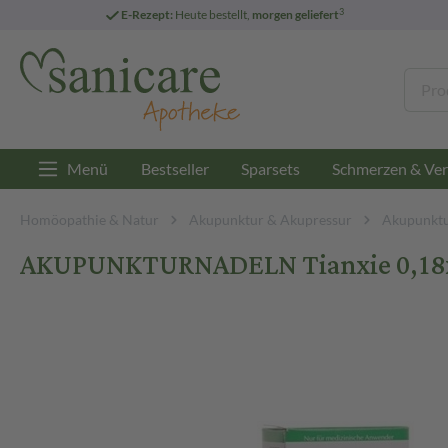
3
E-Rezept:
Heute bestellt,
morgen geliefert
Menü
Bestseller
Sparsets
Schmerzen & Ver
Homöopathie & Natur
Akupunktur & Akupressur
Akupunktu
AKUPUNKTURNADELN Tianxie 0,18x1