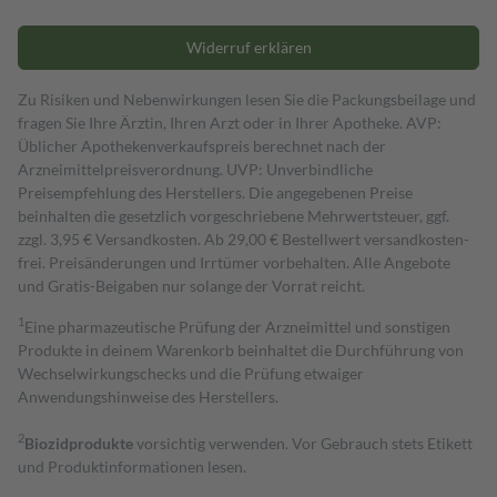
Widerruf erklären
Zu Risiken und Nebenwirkungen lesen Sie die Packungsbeilage und
fragen Sie Ihre Ärztin, Ihren Arzt oder in Ihrer Apotheke. AVP:
Üblicher Apothekenverkaufspreis berechnet nach der
Arzneimittelpreisverordnung. UVP: Unverbindliche
Preisempfehlung des Herstellers. Die angegebenen Preise
beinhalten die gesetzlich vorgeschriebene Mehrwertsteuer, ggf.
zzgl. 3,95 € Versandkosten. Ab 29,00 € Bestell­wert versand­kosten­
frei. Preisänderungen und Irrtümer vorbehalten. Alle Angebote
und Gratis-Beigaben nur solange der Vorrat reicht.
1
Eine pharmazeutische Prüfung der Arzneimittel und sonstigen
Produkte in deinem Warenkorb beinhaltet die Durchführung von
Wechselwirkungschecks und die Prüfung etwaiger
Anwendungshinweise des Herstellers.
2
Biozidprodukte
vorsichtig verwenden. Vor Gebrauch stets Etikett
und Produktinformationen lesen.