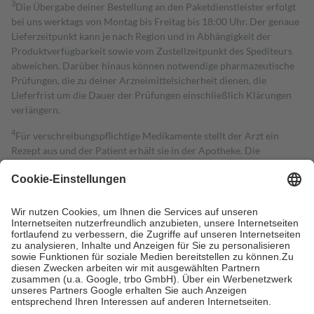
3
Die Übergabe deiner Bestellung an den Paketdienstleister erfolgt
bei uns werktags von Montag bis Freitag bis 18:00 Uhr. Der genaue
Lieferzeitpunkt kann je nach Region und in Abhängigkeit der
Produktverfügbarkeit sowie vom Zustellzeitpunkt des Spediteurs
abweichen. Darüber hinaus können notwendige pharmazeutische
Prüfungen, die zu deiner Arzneimittelsicherheit dienen, die
Lieferfrist um die Dauer der Prüfungen einschließlich Klärungen
verlängern.
4
Für verschreibungspflichtige Medikamente stellt der Arzt ein
Rezept aus und der Patient erhält sie in der Apotheke. Die
gesetzliche Krankenversicherung übernimmt in der Regel die
Kosten dafür, der Versicherte trägt einen Teil davon als Zuzahlung
mit.
Grundsätzlich leisten Mitglieder Zuzahlungen in Höhe von zehn
Prozent des Abgabepreises,
mindestens
jedoch
fünf Euro
und
höchstens zehn Euro.
Es sind jedoch nie mehr als die tatsächlichen
Kosten der Leistung zu entrichten.
Diese Regeln gelten grundsätzlich auch für Online-Apotheken.
Bei Heilmitteln und häuslicher Krankenpflege beträgt die
Zuzahlung zehn Prozent der Kosten sowie zehn Euro je
Verordnung.