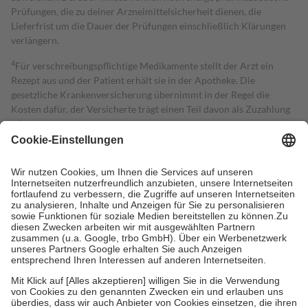
Prüfungen, die zu deiner Arzneimittelsicherheit dienen, die
Lieferfrist um die Dauer der Prüfungen einschließlich Klärungen
verlängern.
4
Für verschreibungspflichtige Medikamente stellt der Arzt ein
Rezept aus und der Patient erhält sie in der Apotheke. Die
gesetzliche Krankenversicherung übernimmt in der Regel die
Kosten dafür, der Versicherte trägt einen Teil davon als Zuzahlung
mit.
Grundsätzlich leisten Mitglieder Zuzahlungen in Höhe von zehn
Prozent des Abgabepreises,
mindestens
jedoch
fünf Euro
und
höchstens zehn Euro.
Es sind jedoch nie mehr als die tatsächlichen
Kosten der Leistung zu entrichten.
Diese Regeln gelten grundsätzlich auch für Online-Apotheken.
Bei Heilmitteln und häuslicher Krankenpflege beträgt die
Zuzahlung zehn Prozent der Kosten sowie zehn Euro je
Verordnung.
Um das Engagement der Versicherten für ihre eigene Gesundheit zu
stärken und die besondere Stellung der Familie zu unterstützen,
fallen
keine Zuzahlungen
an bei:
• Kindern und Jugendlichen bis zum vollendeten 18. Lebensjahr