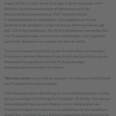
fragen Sie Ihre Ärztin, Ihren Arzt oder in Ihrer Apotheke. AVP:
Üblicher Apothekenverkaufspreis berechnet nach der
Arzneimittelpreisverordnung. UVP: Unverbindliche
Preisempfehlung des Herstellers. Die angegebenen Preise
beinhalten die gesetzlich vorgeschriebene Mehrwertsteuer, ggf.
zzgl. 3,95 € Versandkosten. Ab 29,00 € Bestell­wert versand­kosten­
frei. Preisänderungen und Irrtümer vorbehalten. Alle Angebote
und Gratis-Beigaben nur solange der Vorrat reicht.
1
Eine pharmazeutische Prüfung der Arzneimittel und sonstigen
Produkte in deinem Warenkorb beinhaltet die Durchführung von
Wechselwirkungschecks und die Prüfung etwaiger
Anwendungshinweise des Herstellers.
2
Biozidprodukte
vorsichtig verwenden. Vor Gebrauch stets Etikett
und Produktinformationen lesen.
3
Die Übergabe deiner Bestellung an den Paketdienstleister erfolgt
bei uns werktags von Montag bis Freitag bis 18:00 Uhr. Der genaue
Lieferzeitpunkt kann je nach Region und in Abhängigkeit der
Produktverfügbarkeit sowie vom Zustellzeitpunkt des Spediteurs
abweichen. Darüber hinaus können notwendige pharmazeutische