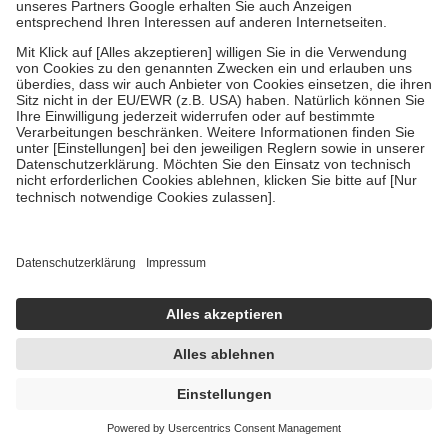
Um das Engagement der Versicherten für ihre eigene Gesundheit zu
stärken und die besondere Stellung der Familie zu unterstützen,
fallen
keine Zuzahlungen
an bei:
• Kindern und Jugendlichen bis zum vollendeten 18. Lebensjahr
mit Ausnahme der Fahrkosten
• Untersuchungen zur Vorsorge und Früherkennung, die von der
GKV getragen werden
• empfohlenen Schutzimpfungen
• Harn- und Blutteststreifen
Wir nutzen Trusted Shops als unabhängigen Dienstleister für die
Einholung von Bewertungen. Trusted Shops hat Maßnahmen
getroffen, um sicherzustellen, dass es sich um echte Bewertungen
handelt. Mehr Informationen findest du hier:
https://help.etrusted.com/hc/de/articles/4419944605341
Einige Bilder und Inhalte wurden unter Zuhilfenahme künstlicher
Intelligenz erstellt.
UVP:
4,99 €
4,25 €