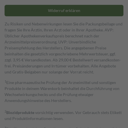
Widerruf erklären
Zu Risiken und Nebenwirkungen lesen Sie die Packungsbeilage und
fragen Sie Ihre Ärztin, Ihren Arzt oder in Ihrer Apotheke. AVP:
Üblicher Apothekenverkaufspreis berechnet nach der
Arzneimittelpreisverordnung. UVP: Unverbindliche
Preisempfehlung des Herstellers. Die angegebenen Preise
beinhalten die gesetzlich vorgeschriebene Mehrwertsteuer, ggf.
zzgl. 3,95 € Versandkosten. Ab 29,00 € Bestell­wert versand­kosten­
frei. Preisänderungen und Irrtümer vorbehalten. Alle Angebote
und Gratis-Beigaben nur solange der Vorrat reicht.
1
Eine pharmazeutische Prüfung der Arzneimittel und sonstigen
Produkte in deinem Warenkorb beinhaltet die Durchführung von
Wechselwirkungschecks und die Prüfung etwaiger
Anwendungshinweise des Herstellers.
2
Biozidprodukte
vorsichtig verwenden. Vor Gebrauch stets Etikett
und Produktinformationen lesen.
3