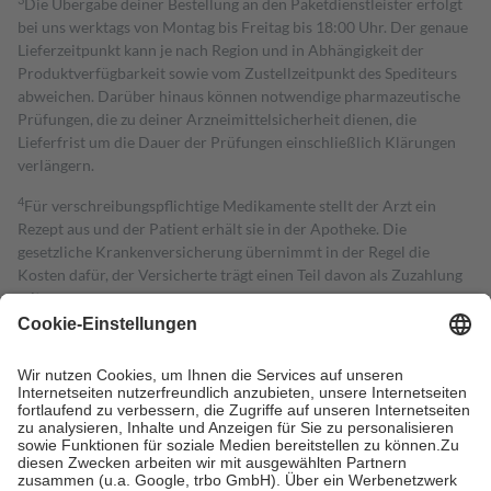
Die Übergabe deiner Bestellung an den Paketdienstleister erfolgt
bei uns werktags von Montag bis Freitag bis 18:00 Uhr. Der genaue
Lieferzeitpunkt kann je nach Region und in Abhängigkeit der
Produktverfügbarkeit sowie vom Zustellzeitpunkt des Spediteurs
abweichen. Darüber hinaus können notwendige pharmazeutische
Prüfungen, die zu deiner Arzneimittelsicherheit dienen, die
Lieferfrist um die Dauer der Prüfungen einschließlich Klärungen
verlängern.
4
Für verschreibungspflichtige Medikamente stellt der Arzt ein
Rezept aus und der Patient erhält sie in der Apotheke. Die
gesetzliche Krankenversicherung übernimmt in der Regel die
Kosten dafür, der Versicherte trägt einen Teil davon als Zuzahlung
mit.
Grundsätzlich leisten Mitglieder Zuzahlungen in Höhe von zehn
Prozent des Abgabepreises,
mindestens
jedoch
fünf Euro
und
höchstens zehn Euro.
Es sind jedoch nie mehr als die tatsächlichen
Kosten der Leistung zu entrichten.
Diese Regeln gelten grundsätzlich auch für Online-Apotheken.
Bei Heilmitteln und häuslicher Krankenpflege beträgt die
Zuzahlung zehn Prozent der Kosten sowie zehn Euro je
Verordnung.