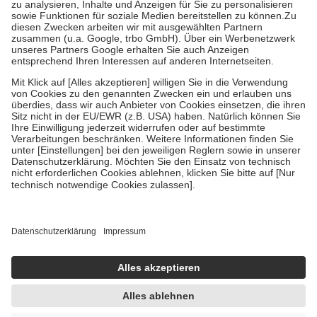
Bei Heilmitteln und häuslicher Krankenpflege beträgt die
Zuzahlung zehn Prozent der Kosten sowie zehn Euro je
Verordnung.
Um das Engagement der Versicherten für ihre eigene Gesundheit zu
stärken und die besondere Stellung der Familie zu unterstützen,
fallen
keine Zuzahlungen
an bei:
• Kindern und Jugendlichen bis zum vollendeten 18. Lebensjahr
mit Ausnahme der Fahrkosten
• Untersuchungen zur Vorsorge und Früherkennung, die von der
GKV getragen werden
• empfohlenen Schutzimpfungen
• Harn- und Blutteststreifen
Wir nutzen Trusted Shops als unabhängigen Dienstleister für die
Einholung von Bewertungen. Trusted Shops hat Maßnahmen
getroffen, um sicherzustellen, dass es sich um echte Bewertungen
handelt. Mehr Informationen findest du hier:
https://help.etrusted.com/hc/de/articles/4419944605341
Einige Bilder und Inhalte wurden unter Zuhilfenahme künstlicher
Intelligenz erstellt.