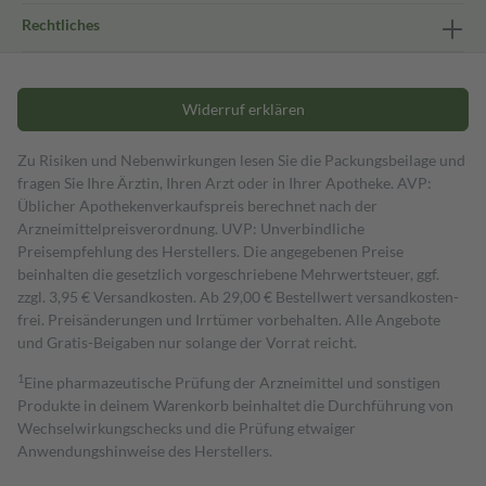
Rechtliches
Widerruf erklären
Zu Risiken und Nebenwirkungen lesen Sie die Packungsbeilage und
fragen Sie Ihre Ärztin, Ihren Arzt oder in Ihrer Apotheke. AVP:
Üblicher Apothekenverkaufspreis berechnet nach der
Arzneimittelpreisverordnung. UVP: Unverbindliche
Preisempfehlung des Herstellers. Die angegebenen Preise
beinhalten die gesetzlich vorgeschriebene Mehrwertsteuer, ggf.
zzgl. 3,95 € Versandkosten. Ab 29,00 € Bestell­wert versand­kosten­
frei. Preisänderungen und Irrtümer vorbehalten. Alle Angebote
und Gratis-Beigaben nur solange der Vorrat reicht.
1
Eine pharmazeutische Prüfung der Arzneimittel und sonstigen
Produkte in deinem Warenkorb beinhaltet die Durchführung von
Wechselwirkungschecks und die Prüfung etwaiger
Anwendungshinweise des Herstellers.