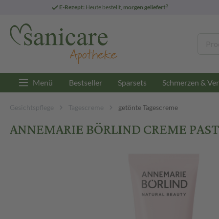
3
E-Rezept:
Heute bestellt,
morgen geliefert
Menü
Bestseller
Sparsets
Schmerzen & Ver
Gesichtspflege
Tagescreme
getönte Tagescreme
ANNEMARIE BÖRLIND CREME PASTE