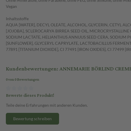
Ohne Mineralöle, ohne Parabene, ohne PEG, ohne Silikone, ohne Mikro
Vegan
Inhaltsstoffe
AQUA [WATER], DECYL OLEATE, ALCOHOL, GLYCERIN, CETYL A
[JOJOBA], SCLEROCARYA BIRREA SEED OIL, MICROCRYSTALLINE
SODIUM LACTATE, HELIANTHUS ANNUUS SEED CERA, SODIUM PC
[SUNFLOWER], GLYCERYL CAPRYLATE, LACTOBACILLUS FERMENT, 
77891 [TITANIUM DIOXIDE], CI 77491 [IRON OXIDES], CI 77499 [I
Kundenbewertungen: ANNEMARIE BÖRLIND CREME
0 von 0 Bewertungen
Bewerte dieses Produkt!
Teile deine Erfahrungen mit anderen Kunden.
Bewertung schreiben