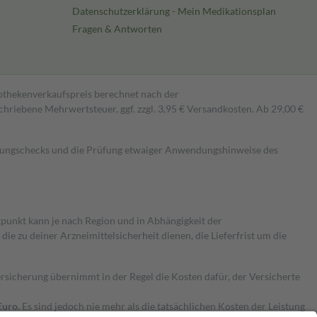
Datenschutzerklärung - Mein Medikationsplan
Fragen & Antworten
pothekenverkaufspreis berechnet nach der
hriebene Mehrwertsteuer, ggf. zzgl. 3,95 € Versandkosten. Ab 29,00 €
kungschecks und die Prüfung etwaiger Anwendungshinweise des
itpunkt kann je nach Region und in Abhängigkeit der
 zu deiner Arzneimittelsicherheit dienen, die Lieferfrist um die
ersicherung übernimmt in der Regel die Kosten dafür, der Versicherte
Euro.
Es sind jedoch nie mehr als die tatsächlichen Kosten der Leistung