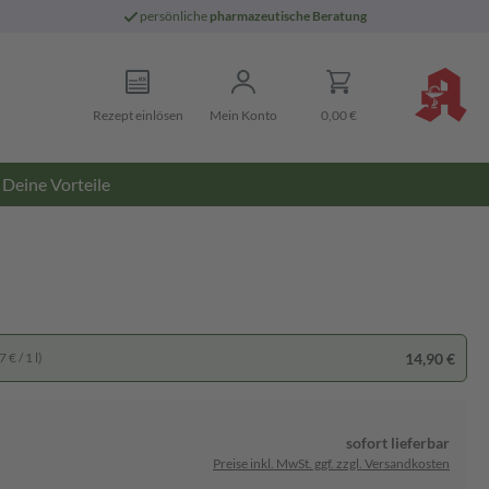
persönliche
pharmazeutische Beratung
Rezept einlösen
Mein Konto
0,00 €
Deine Vorteile
14,90 €
 € / 1 l)
sofort lieferbar
Preise inkl. MwSt. ggf. zzgl. Versandkosten