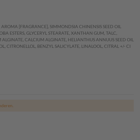
, AROMA [FRAGRANCE], SIMMONDSIA CHINENSIS SEED OIL
OBA ESTERS, GLYCERYL STEARATE, XANTHAN GUM, TALC,
 ALGINATE, CALCIUM ALGINATE, HELIANTHUS ANNUUS SEED OIL
CITRONELLOL, BENZYL SALICYLATE, LINALOOL, CITRAL +/- CI
nderen.