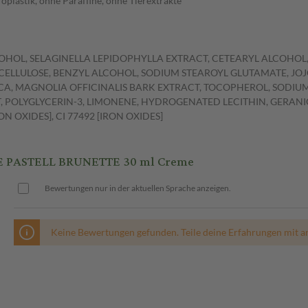
plastik, ohne Paraffine, ohne Tierextrakte
LCOHOL, SELAGINELLA LEPIDOPHYLLA EXTRACT, CETEARYL ALCOHOL
 CELLULOSE, BENZYL ALCOHOL, SODIUM STEAROYL GLUTAMATE, JOJ
A, MAGNOLIA OFFICINALIS BARK EXTRACT, TOCOPHEROL, SODIUM
POLYGLYCERIN-3, LIMONENE, HYDROGENATED LECITHIN, GERANIOL, 
RON OXIDES], CI 77492 [IRON OXIDES]
 PASTELL BRUNETTE 30 ml Creme
Bewertungen nur in der aktuellen Sprache anzeigen.
Keine Bewertungen gefunden. Teile deine Erfahrungen mit a