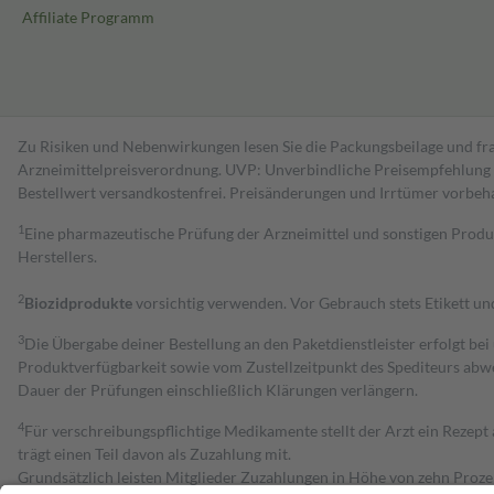
Affiliate Programm
Zu Risiken und Nebenwirkungen lesen Sie die Packungsbeilage und fra
Arzneimittelpreisverordnung. UVP: Unverbindliche Preisempfehlung de
Bestell­wert versand­kosten­frei. Preisänderungen und Irrtümer vorbeh
1
Eine pharmazeutische Prüfung der Arzneimittel und sonstigen Pro
Herstellers.
2
Biozidprodukte
vorsichtig verwenden. Vor Gebrauch stets Etikett u
3
Die Übergabe deiner Bestellung an den Paketdienstleister erfolgt bei
Produktverfügbarkeit sowie vom Zustellzeitpunkt des Spediteurs abwe
Dauer der Prüfungen einschließlich Klärungen verlängern.
4
Für verschreibungspflichtige Medikamente stellt der Arzt ein Rezept 
trägt einen Teil davon als Zuzahlung mit.
Grundsätzlich leisten Mitglieder Zuzahlungen in Höhe von zehn Proz