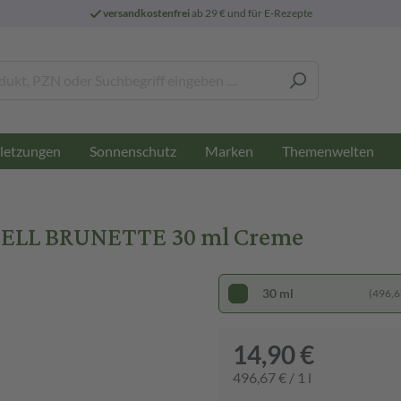
versandkostenfrei
ab 29 € und für E-Rezepte
letzungen
Sonnenschutz
Marken
Themenwelten
LL BRUNETTE 30 ml Creme
30 ml
(496,67
14,90 €
496,67 € / 1 l