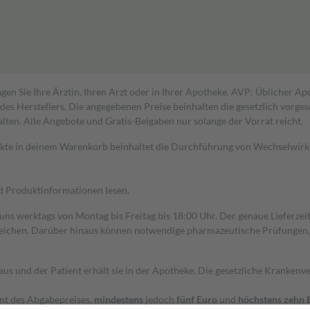
gen Sie Ihre Ärztin, Ihren Arzt oder in Ihrer Apotheke. AVP: Üblicher A
s Herstellers. Die angegebenen Preise beinhalten die gesetzlich vorgesc
alten. Alle Angebote und Gratis-Beigaben nur solange der Vorrat reicht.
dukte in deinem Warenkorb beinhaltet die Durchführung von Wechselwir
nd Produktinformationen lesen.
 uns werktags von Montag bis Freitag bis 18:00 Uhr. Der genaue Lieferze
ichen. Darüber hinaus können notwendige pharmazeutische Prüfungen, die
aus und der Patient erhält sie in der Apotheke. Die gesetzliche Krankenv
ent des Abgabepreises,
mindestens
jedoch
fünf Euro
und
höchstens zehn 