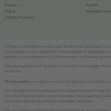
Partner
Kontakt
Presse
Neuregistrierun
Affiliate Programm
Zu Risiken und Nebenwirkungen lesen Sie die Packungsbeilage und fra
Arzneimittelpreisverordnung. UVP: Unverbindliche Preisempfehlung de
Bestell­wert versand­kosten­frei. Preisänderungen und Irrtümer vorbeh
1
Eine pharmazeutische Prüfung der Arzneimittel und sonstigen Pro
Herstellers.
2
Biozidprodukte
vorsichtig verwenden. Vor Gebrauch stets Etikett u
3
Die Übergabe deiner Bestellung an den Paketdienstleister erfolgt bei
Produktverfügbarkeit sowie vom Zustellzeitpunkt des Spediteurs abwe
Dauer der Prüfungen einschließlich Klärungen verlängern.
4
Für verschreibungspflichtige Medikamente stellt der Arzt ein Rezept 