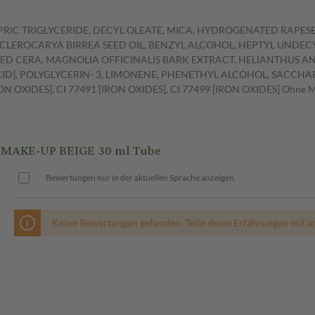
APRIC TRIGLYCERIDE, DECYL OLEATE, MICA, HYDROGENATED RAPESE
 SCLEROCARYA BIRREA SEED OIL, BENZYL ALCOHOL, HEPTYL UNDEC
D CERA, MAGNOLIA OFFICINALIS BARK EXTRACT, HELIANTHUS AN
], POLYGLYCERIN- 3, LIMONENE, PHENETHYL ALCOHOL, SACCHARI
N OXIDES], CI 77491 [IRON OXIDES], CI 77499 [IRON OXIDES] Ohne Mine
MAKE-UP BEIGE 30 ml Tube
Bewertungen nur in der aktuellen Sprache anzeigen.
Keine Bewertungen gefunden. Teile deine Erfahrungen mit a