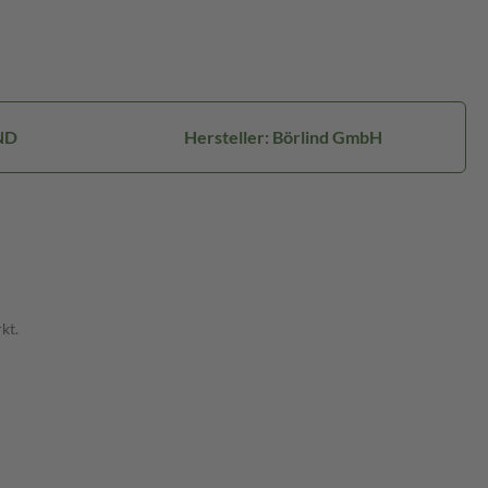
ND
Hersteller: Börlind GmbH
kt.