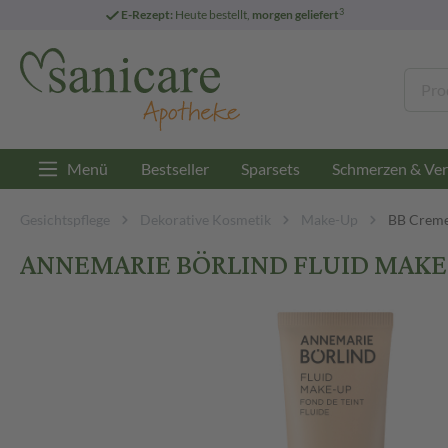
3
E-Rezept:
Heute bestellt,
morgen geliefert
Menü
Bestseller
Sparsets
Schmerzen & Ver
Gesichtspflege
Dekorative Kosmetik
Make-Up
BB Crem
ANNEMARIE BÖRLIND FLUID MAKE-