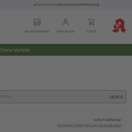
persönliche
pharmazeutische Beratung
Rezept einlösen
Mein Konto
0,00 €
Deine Vorteile
18,95 €
 € / 1 l)
sofort lieferbar
Preise inkl. MwSt. ggf. zzgl. Versandkosten