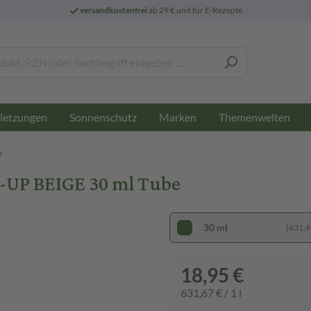
versandkostenfrei
ab 29 € und für E-Rezepte
letzungen
Sonnenschutz
Marken
Themenwelten
e
UP BEIGE 30 ml Tube
30 ml
(631,67
18,95 €
631,67 € / 1 l