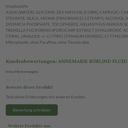
Inhaltsstoffe
AQUA [WATER], GLYCERIN, ZEA MAYS OIL [CORN], CAPRYLIC/ C
STEARATE, SILICA, AROMA [FRAGRANCE], CETEARYL ALCOHOL,
DISTARCH PHOSPHATE, TOCOPHEROL, HELIANTHUS ANNUUS SEE
TREMELLA FUCIFORMIS SPOROCARP EXTRACT [HYALURONIC ACID
CITRAL, LINALOOL +/- CI 77891 [TITANIUM DIOXIDE], CI 77492 [IRO
Mikroplastik, ohne Paraffine, ohne Tierextrakte
Kundenbewertungen: ANNEMARIE BÖRLIND FLUID 
0 von 0 Bewertungen
Bewerte dieses Produkt!
Teile deine Erfahrungen mit anderen Kunden.
Bewertung schreiben
Weitere Produkte aus: