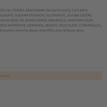
ED OIL, PERSEA GRATISSIMA OIL [AVOCADO], GLYCERYL
YLENATE, SODIUM STEAROYL GLUTAMATE, JOJOBA ESTERS,
NUUS SEED OIL [SUNFLOWER], BISABOLOL, XANTHAN GUM,
DE ISOMERATE, GERANIOL, BENZYL SALICYLATE, CITRONELLOL,
ralöle, ohne Parabene, ohne PEG, ohne Silikone, ohne
nderen.