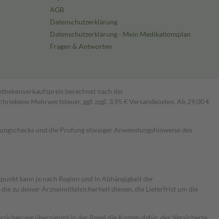
AGB
Datenschutzerklärung
Datenschutzerklärung - Mein Medikationsplan
Fragen & Antworten
pothekenverkaufspreis berechnet nach der
hriebene Mehrwertsteuer, ggf. zzgl. 3,95 € Versandkosten. Ab 29,00 €
kungschecks und die Prüfung etwaiger Anwendungshinweise des
itpunkt kann je nach Region und in Abhängigkeit der
 zu deiner Arzneimittelsicherheit dienen, die Lieferfrist um die
ersicherung übernimmt in der Regel die Kosten dafür, der Versicherte