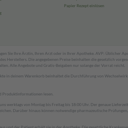
Papier Rezept einlösen
g
gen Sie Ihre Ärztin, Ihren Arzt oder in Ihrer Apotheke. AVP: Üblicher A
s Herstellers. Die angegebenen Preise beinhalten die gesetzlich vorgesc
alten. Alle Angebote und Gratis-Beigaben nur solange der Vorrat reicht.
dukte in deinem Warenkorb beinhaltet die Durchführung von Wechselwir
nd Produktinformationen lesen.
 uns werktags von Montag bis Freitag bis 18:00 Uhr. Der genaue Lieferze
ichen. Darüber hinaus können notwendige pharmazeutische Prüfungen, die
aus und der Patient erhält sie in der Apotheke. Die gesetzliche Krankenv