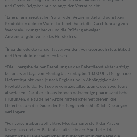
und Gratis-Beigaben nur solange der Vorrat reicht.
1
Eine pharmazeutische Prüfung der Arzneimittel und sonstigen
Produkte in deinem Warenkorb beinhaltet die Durchführung von
Wechselwirkungschecks und die Prüfung etwaiger
Anwendungshinweise des Herstellers.
2
Biozidprodukte
vorsichtig verwenden. Vor Gebrauch stets Etikett
und Produktinformationen lesen.
3
Die Übergabe deiner Bestellung an den Paketdienstleister erfolgt
bei uns werktags von Montag bis Freitag bis 18:00 Uhr. Der genaue
Lieferzeitpunkt kann je nach Region und in Abhängigkeit der
Produktverfügbarkeit sowie vom Zustellzeitpunkt des Spediteurs
abweichen. Darüber hinaus können notwendige pharmazeutische
Prüfungen, die zu deiner Arzneimittelsicherheit dienen, die
Lieferfrist um die Dauer der Prüfungen einschließlich Klärungen
verlängern.
4
Für verschreibungspflichtige Medikamente stellt der Arzt ein
Rezept aus und der Patient erhält sie in der Apotheke. Die
gesetzliche Krankenversicherung übernimmt in der Regel die