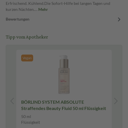
Erfrischend. Kühlend.Die Sofort-Hilfe bei langen Tagen und
kurzen Nächten.…
Mehr
Bewertungen
Tipp vom Apotheker
Vegan
 30
BÖRLIND SYSTEM ABSOLUTE
AN
Straffendes Beauty Fluid 50 ml Flüssigkeit
g 
50 ml
30 
Flüssigkeit
Fl