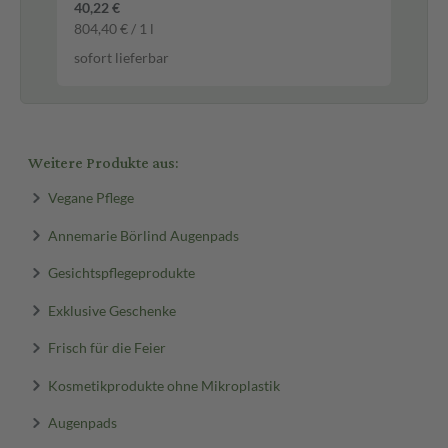
40,22 €
28,
804,40 € / 1 l
959
sofort lieferbar
sof
Weitere Produkte aus:
Vegane Pflege
Annemarie Börlind Augenpads
Gesichtspflegeprodukte
Exklusive Geschenke
Frisch für die Feier
Kosmetikprodukte ohne Mikroplastik
Augenpads