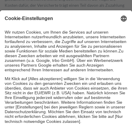
Kosten dafür, der Versicherte trägt einen Teil davon als Zuzahlung
mit.
Grundsätzlich leisten Mitglieder Zuzahlungen in Höhe von zehn
Prozent des Abgabepreises,
mindestens
jedoch
fünf Euro
und
höchstens zehn Euro.
Es sind jedoch nie mehr als die tatsächlichen
Kosten der Leistung zu entrichten.
Diese Regeln gelten grundsätzlich auch für Online-Apotheken.
Bei Heilmitteln und häuslicher Krankenpflege beträgt die
Zuzahlung zehn Prozent der Kosten sowie zehn Euro je
Verordnung.
Um das Engagement der Versicherten für ihre eigene Gesundheit zu
stärken und die besondere Stellung der Familie zu unterstützen,
fallen
keine Zuzahlungen
an bei:
• Kindern und Jugendlichen bis zum vollendeten 18. Lebensjahr
mit Ausnahme der Fahrkosten
• Untersuchungen zur Vorsorge und Früherkennung, die von der
GKV getragen werden
• empfohlenen Schutzimpfungen
• Harn- und Blutteststreifen
Wir nutzen Trusted Shops als unabhängigen Dienstleister für die