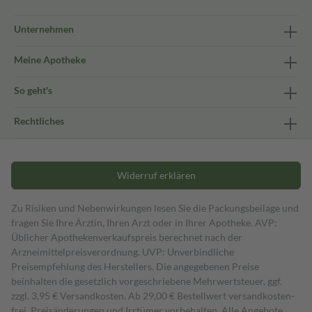
Unternehmen
Meine Apotheke
So geht's
Rechtliches
Widerruf erklären
Zu Risiken und Nebenwirkungen lesen Sie die Packungsbeilage und
fragen Sie Ihre Ärztin, Ihren Arzt oder in Ihrer Apotheke. AVP:
Üblicher Apothekenverkaufspreis berechnet nach der
Arzneimittelpreisverordnung. UVP: Unverbindliche
Preisempfehlung des Herstellers. Die angegebenen Preise
beinhalten die gesetzlich vorgeschriebene Mehrwertsteuer, ggf.
zzgl. 3,95 € Versandkosten. Ab 29,00 € Bestell­wert versand­kosten­
frei. Preisänderungen und Irrtümer vorbehalten. Alle Angebote