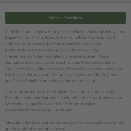
Widerruf erklären
Zu Risiken und Nebenwirkungen lesen Sie die Packungsbeilage und
fragen Sie Ihre Ärztin, Ihren Arzt oder in Ihrer Apotheke. AVP:
Üblicher Apothekenverkaufspreis berechnet nach der
Arzneimittelpreisverordnung. UVP: Unverbindliche
Preisempfehlung des Herstellers. Die angegebenen Preise
beinhalten die gesetzlich vorgeschriebene Mehrwertsteuer, ggf.
zzgl. 3,95 € Versandkosten. Ab 29,00 € Bestell­wert versand­kosten­
frei. Preisänderungen und Irrtümer vorbehalten. Alle Angebote
und Gratis-Beigaben nur solange der Vorrat reicht.
1
Eine pharmazeutische Prüfung der Arzneimittel und sonstigen
Produkte in deinem Warenkorb beinhaltet die Durchführung von
Wechselwirkungschecks und die Prüfung etwaiger
Anwendungshinweise des Herstellers.
2
Biozidprodukte
vorsichtig verwenden. Vor Gebrauch stets Etikett
und Produktinformationen lesen.