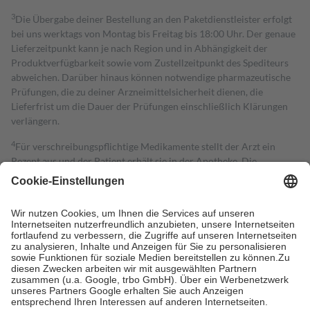
3
Die Übergabe deiner Bestellung an den Paketdienstleister erfolgt
bei uns werktags von Montag bis Freitag bis 18:00 Uhr. Der genaue
Lieferzeitpunkt kann je nach Region und in Abhängigkeit der
Produktverfügbarkeit sowie vom Zustellzeitpunkt des Spediteurs
abweichen. Darüber hinaus können notwendige pharmazeutische
Prüfungen, die zu deiner Arzneimittelsicherheit dienen, die
Lieferfrist um die Dauer der Prüfungen einschließlich Klärungen
verlängern.
4
Für verschreibungspflichtige Medikamente stellt der Arzt ein
Rezept aus und der Patient erhält sie in der Apotheke. Die
gesetzliche Krankenversicherung übernimmt in der Regel die
Kosten dafür, der Versicherte trägt einen Teil davon als Zuzahlung
mit.
Grundsätzlich leisten Mitglieder Zuzahlungen in Höhe von zehn
Prozent des Abgabepreises,
mindestens
jedoch
fünf Euro
und
höchstens zehn Euro.
Es sind jedoch nie mehr als die tatsächlichen
Kosten der Leistung zu entrichten.
Diese Regeln gelten grundsätzlich auch für Online-Apotheken.
Bei Heilmitteln und häuslicher Krankenpflege beträgt die
Zuzahlung zehn Prozent der Kosten sowie zehn Euro je