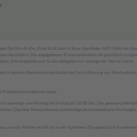
g
gen Sie Ihre Ärztin, Ihren Arzt oder in Ihrer Apotheke. AVP: Üblicher A
s Herstellers. Die angegebenen Preise beinhalten die gesetzlich vorgesc
alten. Alle Angebote und Gratis-Beigaben nur solange der Vorrat reicht.
dukte in deinem Warenkorb beinhaltet die Durchführung von Wechselwir
nd Produktinformationen lesen.
 uns werktags von Montag bis Freitag bis 18:00 Uhr. Der genaue Lieferze
ichen. Darüber hinaus können notwendige pharmazeutische Prüfungen, die
aus und der Patient erhält sie in der Apotheke. Die gesetzliche Krankenv