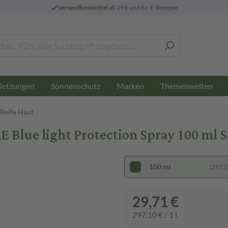
versandkostenfrei
ab 29 € und für E-Rezepte
letzungen
Sonnenschutz
Marken
Themenwelten
 Reife Haut
ue light Protection Spray 100 ml S
100 ml
(297,10
29,71 €
297,10 € / 1 l